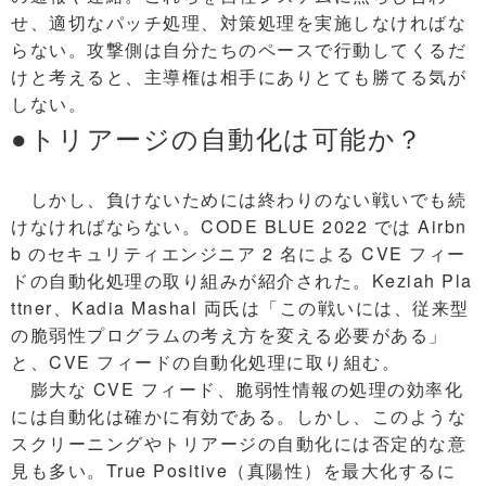
せ、適切なパッチ処理、対策処理を実施しなければな
らない。攻撃側は自分たちのペースで行動してくるだ
けと考えると、主導権は相手にありとても勝てる気が
しない。
●トリアージの自動化は可能か？
しかし、負けないためには終わりのない戦いでも続
けなければならない。CODE BLUE 2022 では Airbn
b のセキュリティエンジニア 2 名による CVE フィー
ドの自動化処理の取り組みが紹介された。Keziah Pla
ttner、Kadia Mashal 両氏は「この戦いには、従来型
の脆弱性プログラムの考え方を変える必要がある」
と、CVE フィードの自動化処理に取り組む。
膨大な CVE フィード、脆弱性情報の処理の効率化
には自動化は確かに有効である。しかし、このような
スクリーニングやトリアージの自動化には否定的な意
見も多い。True Positive（真陽性）を最大化するに