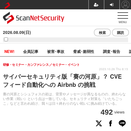
MENU
2026.08.09(日)
検索
購読
NEW!
会員記事
被害･事故
脅威･脆弱性
調査･報告
研修・セミナー・カンファレンス
セミナー・イベント
2023.10.26 Thu 8:15
サイバーセキュリティ版「賽の河原」？ CVE
フィード自動化への Airbnb の挑戦
賽の河原とシシュフォスの岩は、背景やメッセージが異なるものの、終わらな
い作業（戦い）という点は一致している。セキュリティ対策も「いたちごっ
こ」などと言われ続け、我々は日々終わりのない戦いに挑み続けている。
492
views