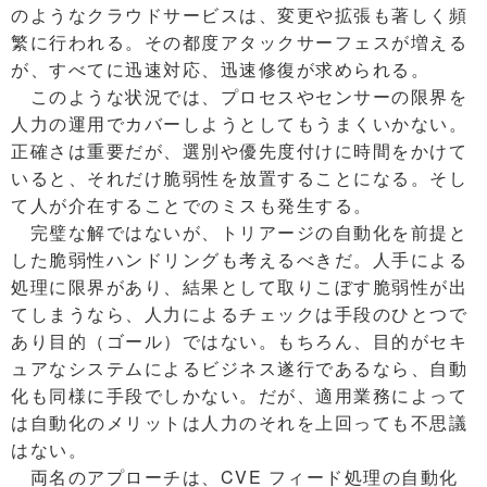
のようなクラウドサービスは、変更や拡張も著しく頻
繁に行われる。その都度アタックサーフェスが増える
が、すべてに迅速対応、迅速修復が求められる。
このような状況では、プロセスやセンサーの限界を
人力の運用でカバーしようとしてもうまくいかない。
正確さは重要だが、選別や優先度付けに時間をかけて
いると、それだけ脆弱性を放置することになる。そし
て人が介在することでのミスも発生する。
完璧な解ではないが、トリアージの自動化を前提と
した脆弱性ハンドリングも考えるべきだ。人手による
処理に限界があり、結果として取りこぼす脆弱性が出
てしまうなら、人力によるチェックは手段のひとつで
あり目的（ゴール）ではない。もちろん、目的がセキ
ュアなシステムによるビジネス遂行であるなら、自動
化も同様に手段でしかない。だが、適用業務によって
は自動化のメリットは人力のそれを上回っても不思議
はない。
両名のアプローチは、CVE フィード処理の自動化