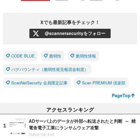
Xでも最新記事をチェック！
@scannetsecurityをフォロー
CODE BLUE
脆弱性
脆弱性情報
バグバウンティ（脆弱性発見報奨金制度）
ScanNetSecurity 会員限定記事
Scan PREMIUM 倶楽部
PageTop
アクセスランキング
ADサーバ上のデータが外部へ転送されたと判断 ～ 精
電舎電子工業にランサムウェア攻撃
2026.8.7(金) 8:05