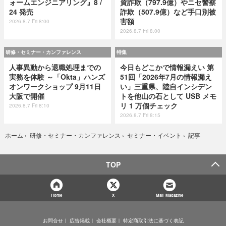
ォームエンジニアリング』8 /
資詐欺（797.9億）やニセ警察
24 発売
詐欺（507.9億）など手口別被
害額
2026.8.7 Fri 8:00
2026.8.7 Fri 8:00
研修・セミナー・カンファレンス
特集
人事異動から退職処理までの
今日もどこかで情報漏えい 第
実務を体験 ～「Okta」ハンズ
51回「2026年7月の情報漏え
オンワークショップ 9月11日
い」三重県、陸自インシデン
大阪で開催
トを他山の石として USB メモ
リ 1 万個チェック
2026.8.7 Fri 8:10
2026.8.7 Fri 8:15
記事
ホーム
›
研修・セミナー・カンファレンス
›
セミナー・イベント
›
TOP
Home
X
Mail Magazine
お問合せ
広告掲載
会社概要
特定商取引法に基づく表記