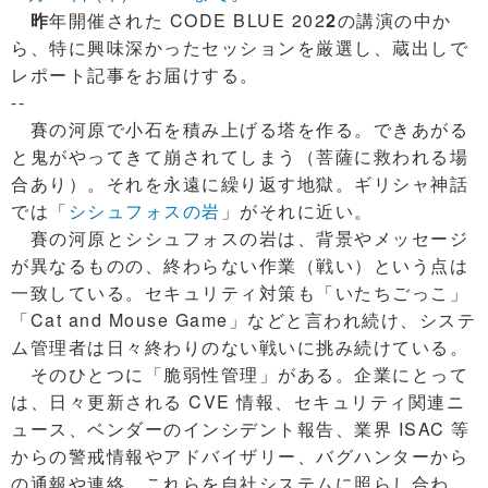
昨
年開催された CODE BLUE 202
2
の講演の中か
ら、特に興味深かったセッションを厳選し、蔵出しで
レポート記事をお届けする。
--
賽の河原で小石を積み上げる塔を作る。できあがる
と鬼がやってきて崩されてしまう（菩薩に救われる場
合あり）。それを永遠に繰り返す地獄。ギリシャ神話
では「
シシュフォスの岩
」がそれに近い。
賽の河原とシシュフォスの岩は、背景やメッセージ
が異なるものの、終わらない作業（戦い）という点は
一致している。セキュリティ対策も「いたちごっこ」
「Cat and Mouse Game」などと言われ続け、システ
ム管理者は日々終わりのない戦いに挑み続けている。
そのひとつに「脆弱性管理」がある。企業にとって
は、日々更新される CVE 情報、セキュリティ関連ニ
ュース、ベンダーのインシデント報告、業界 ISAC 等
からの警戒情報やアドバイザリー、バグハンターから
の通報や連絡。これらを自社システムに照らし合わ