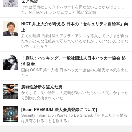
ェア感染
それは朝出社してタイムカードを押せないことからはじまっ
た。NITTAN vs ランサムウェア 戦い全記録
NICT 井上大介が考える 日本の「セキュリティ自給率」向
上
多くの組織で海外製のアプライアンスを導入していますが自分
たちがどんな仕組みで守られているかわかっていないんじゃな
いでしょうか？
「趣味：ハッキング」一般社団法人日本ハッカー協会 杉
浦 隆幸
国内 OSINT 第一人者 日本ハッカー協会の杉浦氏が本気を出し
たら
脆弱性診断を盗んだ男
かくして「良い診断」の定義が気づいたらいつの間にかすっか
り別物に交換されていた
[Scan PREMIUM 法人会員登録について]
Security Information Wants To Be Shared.「セキュリティ情報
は共有されることを欲する」