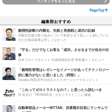
ランキングをもっと見る
PageTop
編集部おすすめ
脆弱性診断の内製化、失敗と再挑戦と成功の記録
内製化支援の取り組みについて取材させて欲しいと頼んでいた
のだが毎回返事は芳しくなかった
「守る」だけでなくお客を「成功」させるまでが自分の仕
事
日本プルーフポイント 代表取締役社長 野村健インタビュー
「脆弱性管理はレガシーなイメージがあってテクノロジー
的に魅力がないと思いました（阿部）」
Tenable 阿部淳平が語るエクスポージャーマネジメント
「これってゼロトラストなの？」と思ったら読むべき
ID 起点の “ HENNGE流 ” ゼロトラストここに爆誕
自動車部品メーカーNITTAN、決算開示目前にランサムウ