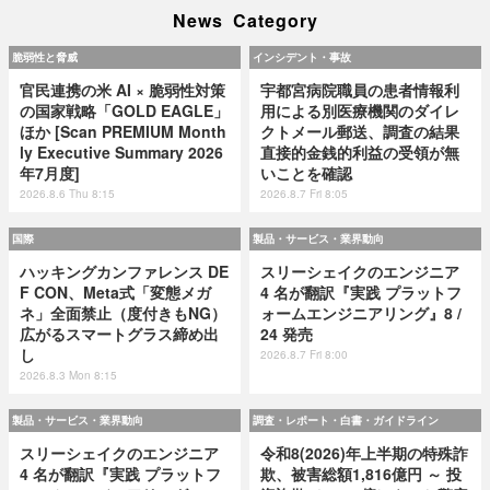
News Category
脆弱性と脅威
インシデント・事故
官民連携の米 AI × 脆弱性対策
宇都宮病院職員の患者情報利
の国家戦略「GOLD EAGLE」
用による別医療機関のダイレ
ほか [Scan PREMIUM Month
クトメール郵送、調査の結果
ly Executive Summary 2026
直接的金銭的利益の受領が無
年7月度]
いことを確認
2026.8.6 Thu 8:15
2026.8.7 Fri 8:05
国際
製品・サービス・業界動向
ハッキングカンファレンス DE
スリーシェイクのエンジニア
F CON、Meta式「変態メガ
4 名が翻訳『実践 プラットフ
ネ」全面禁止（度付きもNG）
ォームエンジニアリング』8 /
広がるスマートグラス締め出
24 発売
し
2026.8.7 Fri 8:00
2026.8.3 Mon 8:15
製品・サービス・業界動向
調査・レポート・白書・ガイドライン
スリーシェイクのエンジニア
令和8(2026)年上半期の特殊詐
4 名が翻訳『実践 プラットフ
欺、被害総額1,816億円 ～ 投