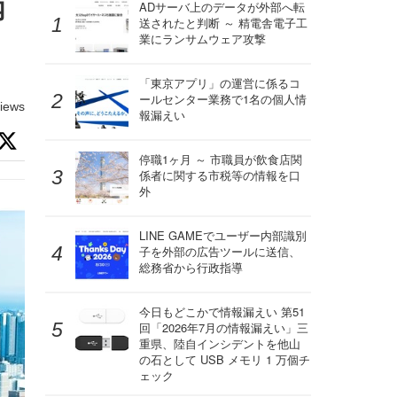
内
ADサーバ上のデータが外部へ転
送されたと判断 ～ 精電舎電子工
業にランサムウェア攻撃
「東京アプリ」の運営に係るコ
ールセンター業務で1名の個人情
iews
報漏えい
停職1ヶ月 ～ 市職員が飲食店関
係者に関する市税等の情報を口
外
LINE GAMEでユーザー内部識別
子を外部の広告ツールに送信、
総務省から行政指導
今日もどこかで情報漏えい 第51
回「2026年7月の情報漏えい」三
重県、陸自インシデントを他山
の石として USB メモリ 1 万個チ
ェック