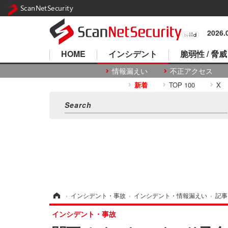
ScanNetSecurity
2026
HOME
インシデント
脆弱性 / 脅威
情報漏えい
不正アクセス
新着
TOP 100
X
ホーム
›
インシデント・事故
›
インシデント・情報漏えい
›
記事
インシデント・事故