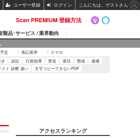
ユーザー登録
ログイン
こんにちは、ゲストさん
Scan PREMIUM 登録方法
 新製品･サービス / 業界動向
ん
予定
表記基準
スマホ
稼ぎ
訴訟
行政指導
更迭
退任
懲戒
逮捕
テスト 診断 違い
文字コピーできないPDF
アクセスランキング
d 8:05