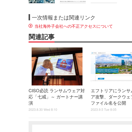
一次情報または関連リンク
当社海外子会社への不正アクセスについて
関連記事
CISO必読 ランサムウェア対
エフトリアにランサ
応「七戒」～ ガートナー講
ア攻撃、ダークウェ
演
ファイル名を公開
2023.8.30 Wed 8:10
2023.9.5 Tue 8:05