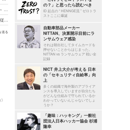
の？」と思ったら読むべき
ADサーバ上のデータが外部へ転送されたと判断 ～ 精電舎電子工業にランサムウェア攻撃
ID 起点の “ HENNGE流 ” ゼロトラ
ストここに爆誕
新エフエイコムにランサムウェア攻撃、取引先の従業員に関する個人情報が漏えいした可能性
自動車部品メーカー
を送る
NITTAN、決算開示目前にラ
ンサムウェア感染
それは朝出社してタイムカードを
押せないことからはじまった。
NITTAN vs ランサムウェア 戦い全
記録
NICT 井上大介が考える 日本
の「セキュリティ自給率」向
上
多くの組織で海外製のアプライア
ンスを導入していますが自分たち
がどんな仕組みで守られているか
ty》
わかっていないんじゃないでしょ
うか？
「趣味：ハッキング」一般社
団法人日本ハッカー協会 杉浦
隆幸