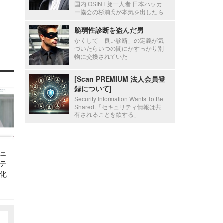
国内 OSINT 第一人者 日本ハッカ
ー協会の杉浦氏が本気を出したら
脆弱性診断を盗んだ男
かくして「良い診断」の定義が気
づいたらいつの間にかすっかり別
物に交換されていた
[Scan PREMIUM 法人会員登
録について]
Security Information Wants To Be
Shared.「セキュリティ情報は共
有されることを欲する」
ェ
テ
化