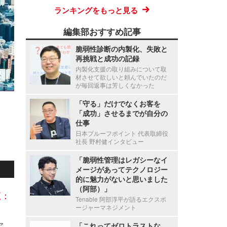
ランキングをもっと見る
編集部おすすめ記事
脆弱性診断の内製化、失敗と
再挑戦と成功の記録
内製化支援の取り組みについて取
材させて欲しいと頼んでいたのだ
が毎回返事は芳しくなかった
「守る」だけでなくお客を
「成功」させるまでが自分の
仕事
日本プルーフポイント 代表取締役
社長 野村健インタビュー
「脆弱性管理はレガシーなイ
メージがあってテクノロジー
的に魅力がないと思いました
（阿部）」
覧：
Tenable 阿部淳平が語るエクスポ
ージャーマネジメント
Axcelead Drug Discovery Partners社員のメールアカウントに不正アクセス、約7,000通のメールで痕跡を確認
「これってゼロトラストな