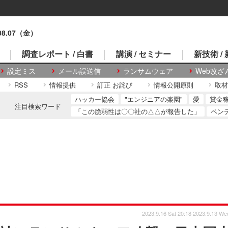
.08.07（金）
調査レポート / 白書
講演 / セミナー
新技術 /
設定ミス
メール誤送信
ランサムウェア
Web改ざ
RSS
情報提供
訂正 お詫び
情報公開原則
取材
ハッカー協会
"エンジニアの楽園"
愛
賞金
注目検索ワード
「この脆弱性は〇〇社の△△が報告した」
ペン
2023.9.16 Sat 20:18
2023.9.13 We