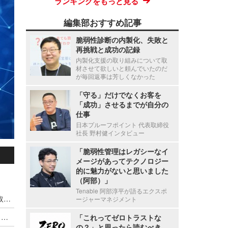
ランキングをもっと見る
編集部おすすめ記事
脆弱性診断の内製化、失敗と
再挑戦と成功の記録
内製化支援の取り組みについて取
材させて欲しいと頼んでいたのだ
が毎回返事は芳しくなかった
「守る」だけでなくお客を
「成功」させるまでが自分の
仕事
日本プルーフポイント 代表取締役
社長 野村健インタビュー
「脆弱性管理はレガシーなイ
メージがあってテクノロジー
的に魅力がないと思いました
（阿部）」
Tenable 阿部淳平が語るエクスポ
Microsoft Windows OS における管理者権限の奪取につながる ATBroker.exe の特権動作での検証不備（Scan Tech Report）
ージャーマネジメント
Nginx UI における認証されていない利用者がバックアップファイルのダウンロードが可能となる脆弱性（Scan Tech Report）
「これってゼロトラストな
の？」と思ったら読むべき