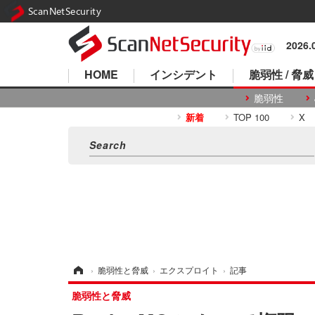
ScanNetSecurity
2026
HOME
インシデント
脆弱性 / 脅威
脆弱性
新着
TOP 100
X
ホーム
›
脆弱性と脅威
›
エクスプロイト
›
記事
脆弱性と脅威