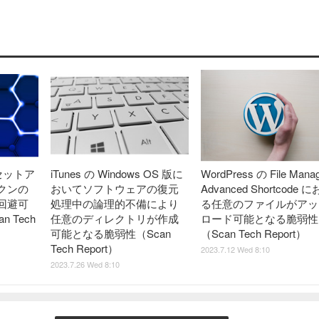
てセットア
iTunes の Windows OS 版に
WordPress の File Mana
クンの
おいてソフトウェアの復元
Advanced Shortcode 
回避可
処理中の論理的不備により
る任意のファイルがアッ
 Tech
任意のディレクトリが作成
ロード可能となる脆弱性
可能となる脆弱性（Scan
（Scan Tech Report）
Tech Report）
2023.7.12 Wed 8:10
2023.7.26 Wed 8:10