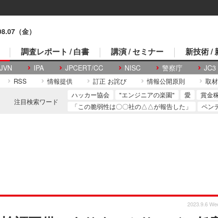
.08.07（金）
調査レポート / 白書
講演 / セミナー
新技術 /
JVN
IPA
JPCERT/CC
NISC
警察庁
JC3
RSS
情報提供
訂正 お詫び
情報公開原則
取材
ハッカー協会
"エンジニアの楽園"
愛
賞金
注目検索ワード
「この脆弱性は〇〇社の△△が報告した」
ペン
2023.9.6 We