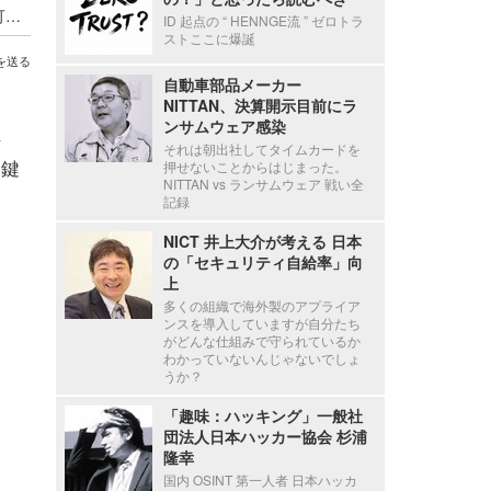
Wazuh における遠隔からの任意のコード実行が可能となるシリアライズデータの検証不備（Scan Tech Report）
ID 起点の “ HENNGE流 ” ゼロトラ
ストここに爆誕
を送る
自動車部品メーカー
NITTAN、決算開示目前にラ
ンサムウェア感染
れ
それは朝出社してタイムカードを
開鍵
押せないことからはじまった。
NITTAN vs ランサムウェア 戦い全
記録
NICT 井上大介が考える 日本
の「セキュリティ自給率」向
上
多くの組織で海外製のアプライア
ンスを導入していますが自分たち
がどんな仕組みで守られているか
わかっていないんじゃないでしょ
うか？
「趣味：ハッキング」一般社
団法人日本ハッカー協会 杉浦
隆幸
国内 OSINT 第一人者 日本ハッカ