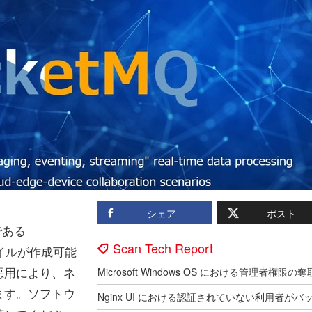
シェア
ポスト
である
Scan Tech Report
ァイルが作成可能
悪用により、ネ
ます。ソフトウ