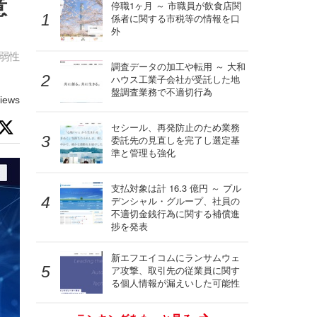
意
停職1ヶ月 ～ 市職員が飲食店関
係者に関する市税等の情報を口
外
脆弱性
調査データの加工や転用 ～ 大和
ハウス工業子会社が受託した地
盤調査業務で不適切行為
iews
セシール、再発防止のため業務
委託先の見直しを完了し選定基
準と管理も強化
支払対象は計 16.3 億円 ～ プル
デンシャル・グループ、社員の
不適切金銭行為に関する補償進
捗を発表
新エフエイコムにランサムウェ
ア攻撃、取引先の従業員に関す
る個人情報が漏えいした可能性