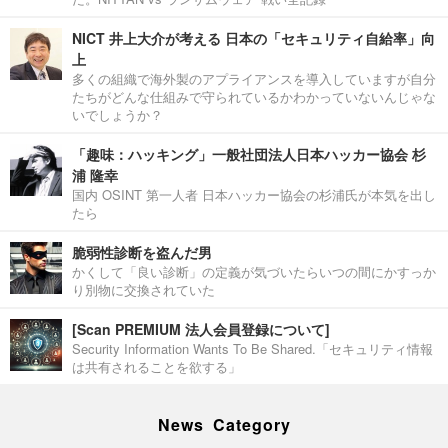
NICT 井上大介が考える 日本の「セキュリティ自給率」向
上
多くの組織で海外製のアプライアンスを導入していますが自分
たちがどんな仕組みで守られているかわかっていないんじゃな
いでしょうか？
「趣味：ハッキング」一般社団法人日本ハッカー協会 杉
浦 隆幸
国内 OSINT 第一人者 日本ハッカー協会の杉浦氏が本気を出し
たら
脆弱性診断を盗んだ男
かくして「良い診断」の定義が気づいたらいつの間にかすっか
り別物に交換されていた
[Scan PREMIUM 法人会員登録について]
Security Information Wants To Be Shared.「セキュリティ情報
は共有されることを欲する」
News Category