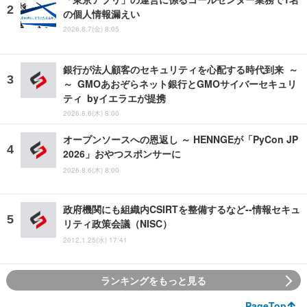
の個人情報漏えい
2026.8.7(金) 8:05
銀行が法人顧客のセキュリティを心配する時代到来 ～
～ GMOあおぞらネット銀行とGMOサイバーセキュリ
ティ byイエラエが提携
2026.8.6(木) 8:00
オープンソースへの恩返し ～ HENNGEが「PyCon JP
2026」おやつスポンサーに
2026.8.6(木) 8:00
政府機関にも組織内CSIRTを整備するなど--情報セキュ
リティ政策会議（NISC）
2012.1.25(水) 17:41
ランキングをもっと見る
PageTop