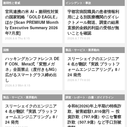
脆弱性と脅威
インシデント・事故
官民連携の米 AI × 脆弱性対策
宇都宮病院職員の患者情報利
の国家戦略「GOLD EAGLE」
用による別医療機関のダイレ
ほか [Scan PREMIUM Month
クトメール郵送、調査の結果
ly Executive Summary 2026
直接的金銭的利益の受領が無
年7月度]
いことを確認
2026.8.6 Thu 8:15
2026.8.7 Fri 8:05
国際
製品・サービス・業界動向
ハッキングカンファレンス DE
スリーシェイクのエンジニア
F CON、Meta式「変態メガ
4 名が翻訳『実践 プラットフ
ネ」全面禁止（度付きもNG）
ォームエンジニアリング』8 /
広がるスマートグラス締め出
24 発売
し
2026.8.7 Fri 8:00
2026.8.3 Mon 8:15
製品・サービス・業界動向
調査・レポート・白書・ガイドライン
スリーシェイクのエンジニア
令和8(2026)年上半期の特殊詐
4 名が翻訳『実践 プラットフ
欺、被害総額1,816億円 ～ 投
ォームエンジニアリング』8 /
資詐欺（797.9億）やニセ警察
24 発売
詐欺（507.9億）など手口別被