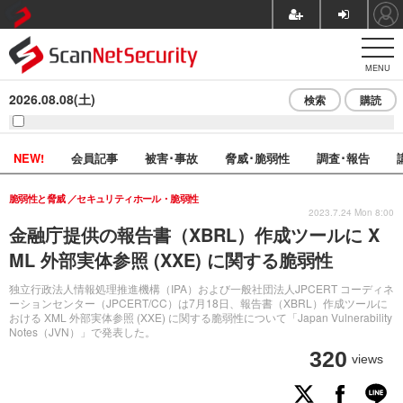
MENU
2026.08.08(土)
検索
購読
NEW!
会員記事
被害･事故
脅威･脆弱性
調査･報告
脆弱性と脅威
セキュリティホール・脆弱性
2023.7.24 Mon 8:00
金融庁提供の報告書（XBRL）作成ツールに X
ML 外部実体参照 (XXE) に関する脆弱性
独立行政法人情報処理推進機構（IPA）および一般社団法人JPCERT コーディネ
ーションセンター（JPCERT/CC）は7月18日、報告書（XBRL）作成ツールに
おける XML 外部実体参照 (XXE) に関する脆弱性について「Japan Vulnerability
Notes（JVN）」で発表した。
320
views