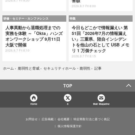
害額
2026.8.7 Fri 8:00
2026.8.7 Fri 8:00
研修・セミナー・カンファレンス
特集
人事異動から退職処理までの
今日もどこかで情報漏えい 第
実務を体験 ～「Okta」ハンズ
51回「2026年7月の情報漏え
オンワークショップ 9月11日
い」三重県、陸自インシデン
大阪で開催
トを他山の石として USB メモ
リ 1 万個チェック
2026.8.7 Fri 8:10
2026.8.7 Fri 8:15
記事
ホーム
›
脆弱性と脅威
›
セキュリティホール・脆弱性
›
TOP
Home
X
Mail Magazine
お問合せ
広告掲載
会社概要
特定商取引法に基づく表記
個人情報保護方針