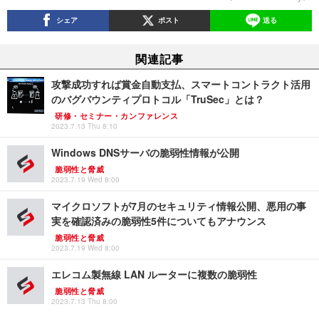
シェア
ポスト
送る
関連記事
攻撃成功すれば賞金自動支払、スマートコントラクト活用
のバグバウンティプロトコル「TruSec」とは？
研修・セミナー・カンファレンス
2023.7.13 Thu 8:10
Windows DNSサーバの脆弱性情報が公開
脆弱性と脅威
2023.7.19 Wed 8:00
マイクロソフトが7月のセキュリティ情報公開、悪用の事
実を確認済みの脆弱性5件についてもアナウンス
脆弱性と脅威
2023.7.19 Wed 8:00
エレコム製無線 LAN ルーターに複数の脆弱性
脆弱性と脅威
2023.7.13 Thu 8:00