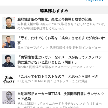
編集部おすすめ
脆弱性診断の内製化、失敗と再挑戦と成功の記録
内製化支援の取り組みについて取材させて欲しいと頼んでいた
のだが毎回返事は芳しくなかった
「守る」だけでなくお客を「成功」させるまでが自分の仕
事
日本プルーフポイント 代表取締役社長 野村健インタビュー
「脆弱性管理はレガシーなイメージがあってテクノロジー
的に魅力がないと思いました（阿部）」
Tenable 阿部淳平が語るエクスポージャーマネジメント
「これってゼロトラストなの？」と思ったら読むべき
ID 起点の “ HENNGE流 ” ゼロトラストここに爆誕
自動車部品メーカーNITTAN、決算開示目前にランサムウ
ェア感染
それは朝出社してタイムカードを押せないことからはじまっ
た。NITTAN vs ランサムウェア 戦い全記録