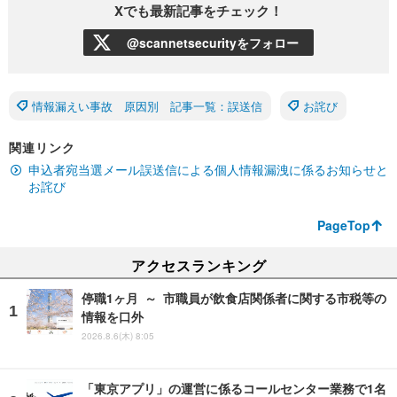
Xでも最新記事をチェック！
@scannetsecurityをフォロー
情報漏えい事故 原因別 記事一覧：誤送信
お詫び
関連リンク
申込者宛当選メール誤送信による個⼈情報漏洩に係るお知らせと
お詫び
PageTop
アクセスランキング
停職1ヶ月 ～ 市職員が飲食店関係者に関する市税等の
情報を口外
2026.8.6(木) 8:05
「東京アプリ」の運営に係るコールセンター業務で1名