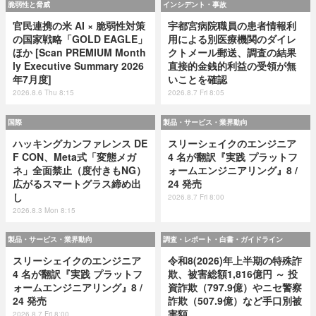
脆弱性と脅威
インシデント・事故
官民連携の米 AI × 脆弱性対策
宇都宮病院職員の患者情報利
の国家戦略「GOLD EAGLE」
用による別医療機関のダイレ
ほか [Scan PREMIUM Month
クトメール郵送、調査の結果
ly Executive Summary 2026
直接的金銭的利益の受領が無
年7月度]
いことを確認
2026.8.6 Thu 8:15
2026.8.7 Fri 8:05
国際
製品・サービス・業界動向
ハッキングカンファレンス DE
スリーシェイクのエンジニア
F CON、Meta式「変態メガ
4 名が翻訳『実践 プラットフ
ネ」全面禁止（度付きもNG）
ォームエンジニアリング』8 /
広がるスマートグラス締め出
24 発売
し
2026.8.7 Fri 8:00
2026.8.3 Mon 8:15
製品・サービス・業界動向
調査・レポート・白書・ガイドライン
スリーシェイクのエンジニア
令和8(2026)年上半期の特殊詐
4 名が翻訳『実践 プラットフ
欺、被害総額1,816億円 ～ 投
ォームエンジニアリング』8 /
資詐欺（797.9億）やニセ警察
24 発売
詐欺（507.9億）など手口別被
害額
2026.8.7 Fri 8:00