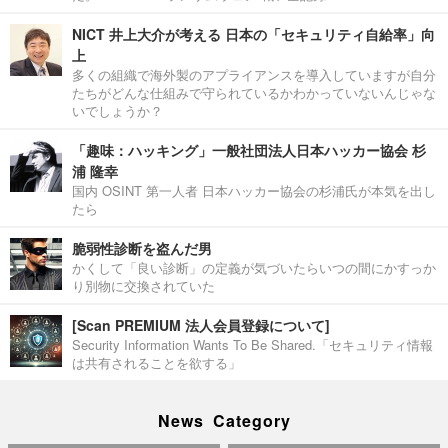
NICT 井上大介が考える 日本の「セキュリティ自給率」向
上
多くの組織で海外製のアプライアンスを導入していますが自分
たちがどんな仕組みで守られているかわかっていないんじゃな
いでしょうか？
「趣味：ハッキング」一般社団法人日本ハッカー協会 杉
浦 隆幸
国内 OSINT 第一人者 日本ハッカー協会の杉浦氏が本気を出し
たら
脆弱性診断を盗んだ男
かくして「良い診断」の定義が気づいたらいつの間にかすっか
り別物に交換されていた
[Scan PREMIUM 法人会員登録について]
Security Information Wants To Be Shared.「セキュリティ情報
は共有されることを欲する」
News Category