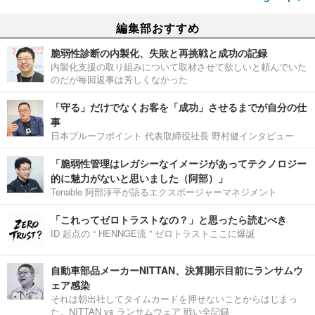
編集部おすすめ
脆弱性診断の内製化、失敗と再挑戦と成功の記録
内製化支援の取り組みについて取材させて欲しいと頼んでいた
のだが毎回返事は芳しくなかった
「守る」だけでなくお客を「成功」させるまでが自分の仕
事
日本プルーフポイント 代表取締役社長 野村健インタビュー
「脆弱性管理はレガシーなイメージがあってテクノロジー
的に魅力がないと思いました（阿部）」
Tenable 阿部淳平が語るエクスポージャーマネジメント
「これってゼロトラストなの？」と思ったら読むべき
ID 起点の “ HENNGE流 ” ゼロトラストここに爆誕
自動車部品メーカーNITTAN、決算開示目前にランサムウ
ェア感染
それは朝出社してタイムカードを押せないことからはじまっ
た。NITTAN vs ランサムウェア 戦い全記録