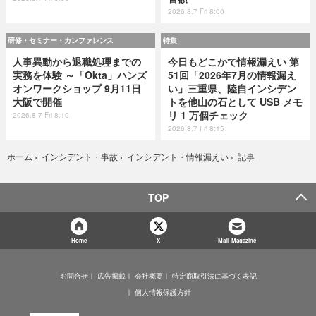
2026.8.7 Fri 8:00
研修・セミナー・カンファレンス
特集
人事異動から退職処理までの
今日もどこかで情報漏えい 第
実務を体験 ～「Okta」ハンズ
51回「2026年7月の情報漏え
オンワークショップ 9月11日
い」三重県、陸自インシデン
大阪で開催
トを他山の石として USB メモ
リ 1 万個チェック
2026.8.7 Fri 8:10
2026.8.7 Fri 8:15
記事
ホーム
›
インシデント・事故
›
インシデント・情報漏えい
›
TOP
Home
X
Mail Magazine
お問合せ
広告掲載
会社概要
特定商取引法に基づく表記
個人情報保護方針