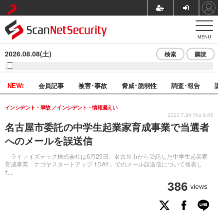
MENU
2026.08.08(土)
検索
購読
NEW!
会員記事
被害･事故
脅威･脆弱性
調査･報告
インシデント・事故
インシデント・情報漏えい
2023.7.20 Thu 8:05
名古屋市委託の中学⽣起業家育成事業で当選者
へのメールを誤送信
ライフイズテック株式会社は6月29日、名古屋市から受託した中学⽣起業家
育成事業「ナゴヤスタートアップ 1DAY」でのメール誤送信について発表し
た。
386
views