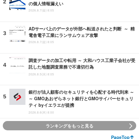
の個人情報漏えい
2026.8.7(金) 8:05
ADサーバ上のデータが外部へ転送されたと判断 ～ 精
電舎電子工業にランサムウェア攻撃
2026.8.7(金) 8:05
調査データの加工や転用 ～ 大和ハウス工業子会社が受
託した地盤調査業務で不適切行為
2026.8.5(水) 8:05
銀行が法人顧客のセキュリティを心配する時代到来 ～
～ GMOあおぞらネット銀行とGMOサイバーセキュリ
ティ byイエラエが提携
2026.8.6(木) 8:00
ランキングをもっと見る
PageTop