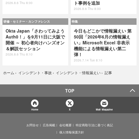
ト事例を追加
2026.8.6 Thu 8:00
2026.8.6 Thu 8:00
研修・セミナー・カンファレンス
特集
Okta Japan「さわってみよう
今日もどこかで情報漏えい 第
Auth0！」を9月11日に大阪で
50回「2026年6月の情報漏え
開催 ～ 初心者向けハンズオン
い」Microsoft Excel 非表示
＆解説セッション
機能による情報漏えい第二
弾！
2026.8.6 Thu 8:10
2026.7.14 Tue 8:10
記事
ホーム
›
インシデント・事故
›
インシデント・情報漏えい
›
TOP
Home
X
Mail Magazine
お問合せ
広告掲載
会社概要
特定商取引法に基づく表記
個人情報保護方針