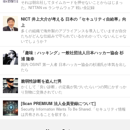
それは朝出社してタイムカードを押せないことからはじまっ
た。NITTAN vs ランサムウェア 戦い全記録
NICT 井上大介が考える 日本の「セキュリティ自給率」向
上
多くの組織で海外製のアプライアンスを導入していますが自分
たちがどんな仕組みで守られているかわかっていないんじゃな
いでしょうか？
「趣味：ハッキング」一般社団法人日本ハッカー協会 杉
浦 隆幸
国内 OSINT 第一人者 日本ハッカー協会の杉浦氏が本気を出し
たら
脆弱性診断を盗んだ男
かくして「良い診断」の定義が気づいたらいつの間にかすっか
り別物に交換されていた
[Scan PREMIUM 法人会員登録について]
Security Information Wants To Be Shared.「セキュリティ情報
は共有されることを欲する」