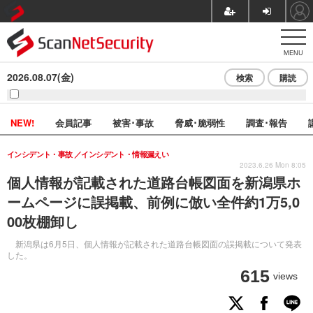
MENU
2026.08.07(金)
検索
購読
NEW!
会員記事
被害･事故
脅威･脆弱性
調査･報告
インシデント・事故
インシデント・情報漏えい
2023.6.26 Mon 8:05
個人情報が記載された道路台帳図面を新潟県ホ
ームページに誤掲載、前例に倣い全件約1万5,0
00枚棚卸し
新潟県は6月5日、個人情報が記載された道路台帳図面の誤掲載について発表
した。
615
views