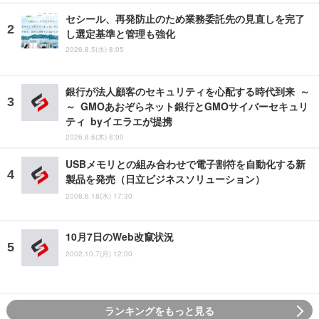
セシール、再発防止のため業務委託先の見直しを完了
し選定基準と管理も強化
2026.8.5(水) 8:05
銀行が法人顧客のセキュリティを心配する時代到来 ～
～ GMOあおぞらネット銀行とGMOサイバーセキュリ
ティ byイエラエが提携
2026.8.6(木) 8:00
USBメモリとの組み合わせで電子割符を自動化する新
製品を発売（日立ビジネスソリューション）
2008.6.18(水) 17:30
10月7日のWeb改竄状況
2002.10.7(月) 12:00
ランキングをもっと見る