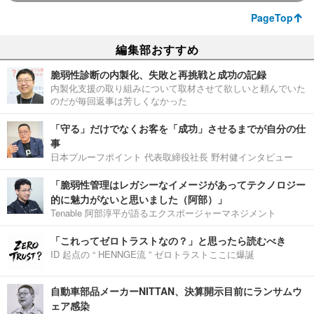
PageTop
編集部おすすめ
脆弱性診断の内製化、失敗と再挑戦と成功の記録
内製化支援の取り組みについて取材させて欲しいと頼んでいた
のだが毎回返事は芳しくなかった
「守る」だけでなくお客を「成功」させるまでが自分の仕
事
日本プルーフポイント 代表取締役社長 野村健インタビュー
「脆弱性管理はレガシーなイメージがあってテクノロジー
的に魅力がないと思いました（阿部）」
Tenable 阿部淳平が語るエクスポージャーマネジメント
「これってゼロトラストなの？」と思ったら読むべき
ID 起点の “ HENNGE流 ” ゼロトラストここに爆誕
自動車部品メーカーNITTAN、決算開示目前にランサムウ
ェア感染