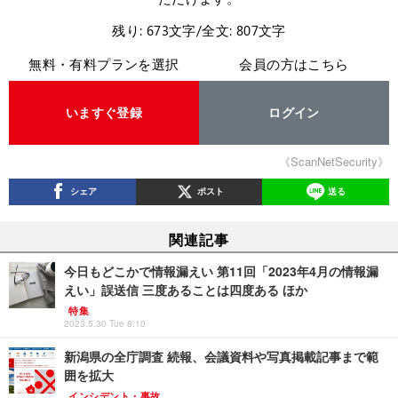
残り: 673文字/全文: 807文字
無料・有料プランを選択
会員の方はこちら
いますぐ登録
ログイン
《ScanNetSecurity》
シェア
ポスト
送る
関連記事
今日もどこかで情報漏えい 第11回「2023年4月の情報漏
えい」誤送信 三度あることは四度ある ほか
特集
2023.5.30 Tue 8:10
新潟県の全庁調査 続報、会議資料や写真掲載記事まで範
囲を拡大
インシデント・事故