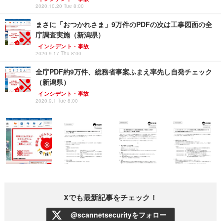
2020.10.20 Tue 8:00
まさに「おつかれさま」9万件のPDFの次は工事図面の全
庁調査実施（新潟県）
インシデント・事故
2020.9.17 Thu 8:00
全庁PDF約9万件、総務省事案ふまえ率先し自発チェック
（新潟県）
インシデント・事故
2020.9.1 Tue 8:00
Xでも最新記事をチェック！
@scannetsecurityをフォロー