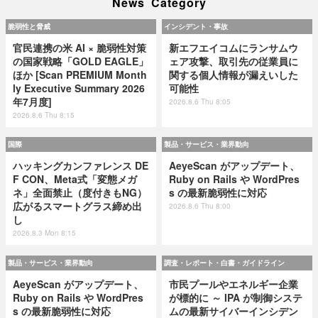
News Category
脆弱性と脅威
インシデント・事故
官民連携の米 AI × 脆弱性対策
新エフエイコムにランサムウ
の国家戦略「GOLD EAGLE」
ェア攻撃、取引先の従業員に
ほか [Scan PREMIUM Month
関する個人情報が漏えいした
ly Executive Summary 2026
可能性
年7月度]
2026.8.6 Thu 8:05
2026.8.6 Thu 8:15
国際
製品・サービス・業界動向
ハッキングカンファレンス DE
AeyeScan がアップデート、
F CON、Meta式「変態メガ
Ruby on Rails や WordPres
ネ」全面禁止（度付きもNG）
s の最新脆弱性に対応
広がるスマートグラス締め出
2026.8.6 Thu 8:00
し
2026.8.3 Mon 8:15
製品・サービス・業界動向
調査・レポート・白書・ガイドライン
AeyeScan がアップデート、
市民プールやエネルギー企業
Ruby on Rails や WordPres
が標的に ～ IPA が制御システ
s の最新脆弱性に対応
ムの最新サイバーインシデン