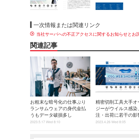
一次情報または関連リンク
当社サーバへの不正アクセスに関するお知らせとお
関連記事
お粗末な暗号化の仕事ぶり
精密切削工具大手オ
ランサムウェアの身代金払
ジーがウイルス感染
うもデータ破損多し
注・出荷に若干の影
2023.5.17 Wed 8:10
2023.4.26 Wed 8:05