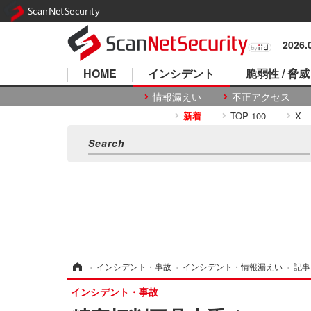
ScanNetSecurity
2026
HOME
インシデント
脆弱性 / 脅威
情報漏えい
不正アクセス
新着
TOP 100
X
ホーム
›
インシデント・事故
›
インシデント・情報漏えい
›
記事
インシデント・事故