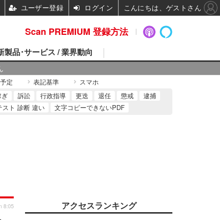
ユーザー登録
ログイン
こんにちは、ゲストさん
Scan PREMIUM 登録方法
 新製品･サービス / 業界動向
ん
予定
表記基準
スマホ
稼ぎ
訴訟
行政指導
更迭
退任
懲戒
逮捕
テスト 診断 違い
文字コピーできないPDF
アクセスランキング
n 8:05