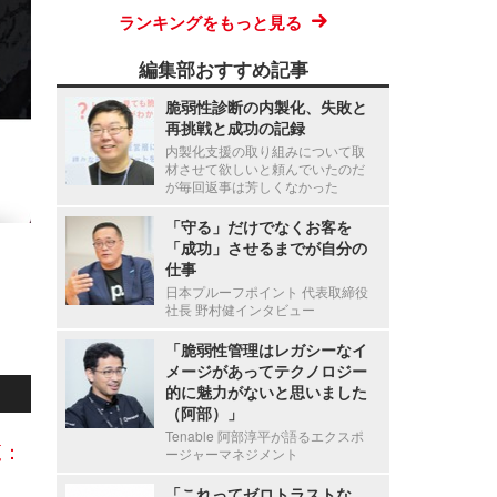
ランキングをもっと見る
編集部おすすめ記事
脆弱性診断の内製化、失敗と
再挑戦と成功の記録
内製化支援の取り組みについて取
材させて欲しいと頼んでいたのだ
が毎回返事は芳しくなかった
「守る」だけでなくお客を
「成功」させるまでが自分の
仕事
日本プルーフポイント 代表取締役
社長 野村健インタビュー
「脆弱性管理はレガシーなイ
メージがあってテクノロジー
的に魅力がないと思いました
（阿部）」
Tenable 阿部淳平が語るエクスポ
覧：
ージャーマネジメント
「これってゼロトラストな