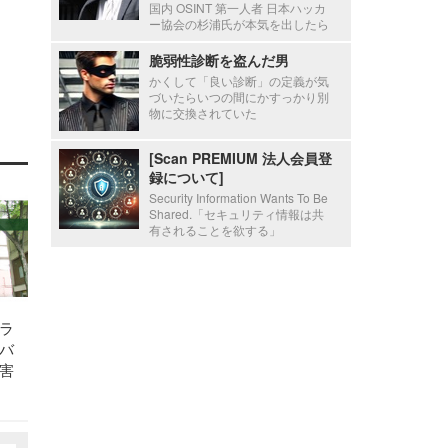
国内 OSINT 第一人者 日本ハッカ
ー協会の杉浦氏が本気を出したら
脆弱性診断を盗んだ男
かくして「良い診断」の定義が気
づいたらいつの間にかすっかり別
物に交換されていた
[Scan PREMIUM 法人会員登
録について]
Security Information Wants To Be
Shared.「セキュリティ情報は共
有されることを欲する」
ラ
バ
害