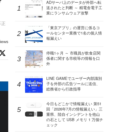
デ
ADサーバ上のデータが外部へ転
送されたと判断 ～ 精電舎電子工
業にランサムウェア攻撃
不正
「東京アプリ」の運営に係るコ
ールセンター業務で1名の個人情
報漏えい
iews
停職1ヶ月 ～ 市職員が飲食店関
係者に関する市税等の情報を口
外
LINE GAMEでユーザー内部識別
子を外部の広告ツールに送信、
総務省から行政指導
今日もどこかで情報漏えい 第51
回「2026年7月の情報漏えい」三
重県、陸自インシデントを他山
の石として USB メモリ 1 万個チ
ェック