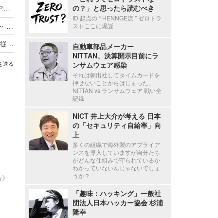
の？」と思ったら読むべき
Axcelead Drug Discovery Partners社員のメールアカウントに不正アクセス、約7,000通のメールで痕跡を確認
ID 起点の “ HENNGE流 ” ゼロトラ
ADサーバ上のデータが外部へ転送されたと判断 ～ 精電舎電子工業にランサムウェア攻撃
ストここに爆誕
新エフエイコムにランサムウェア攻撃、取引先の従業員に関する個人情報が漏えいした可能性
自動車部品メーカー
NITTAN、決算開示目前にラ
ンサムウェア感染
を送る
それは朝出社してタイムカードを
押せないことからはじまった。
NITTAN vs ランサムウェア 戦い全
記録
NICT 井上大介が考える 日本
の「セキュリティ自給率」向
上
多くの組織で海外製のアプライア
ンスを導入していますが自分たち
がどんな仕組みで守られているか
わかっていないんじゃないでしょ
うか？
ty》
「趣味：ハッキング」一般社
団法人日本ハッカー協会 杉浦
隆幸