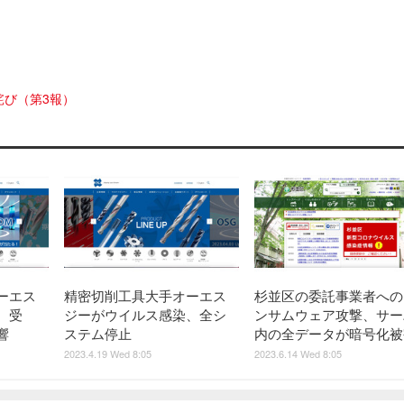
詫び（第3報）
ーエス
精密切削工具大手オーエス
杉並区の委託事業者への
、受
ジーがウイルス感染、全シ
ンサムウェア攻撃、サー
響
ステム停止
内の全データが暗号化被
2023.4.19 Wed 8:05
2023.6.14 Wed 8:05