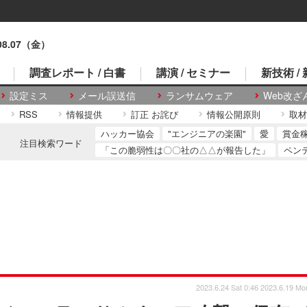
.08.07（金）
調査レポート / 白書
講演 / セミナー
新技術 /
設定ミス
メール誤送信
ランサムウェア
Web改ざ
RSS
情報提供
訂正 お詫び
情報公開原則
取材
ハッカー協会
"エンジニアの楽園"
愛
賞金
注目検索ワード
「この脆弱性は〇〇社の△△が報告した」
ペン
2023.6.24 Sat 0:46
2023.6.19 Mo