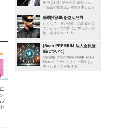
国内 OSINT 第一人者 日本ハッカ
ー協会の杉浦氏が本気を出したら
脆弱性診断を盗んだ男
かくして「良い診断」の定義が気
づいたらいつの間にかすっかり別
物に交換されていた
[Scan PREMIUM 法人会員登
録について]
Security Information Wants To Be
Shared.「セキュリティ情報は共
有されることを欲する」
正
シ
品プ
中