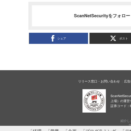
ScanNetSecurityをフォ
シェア
ポスト
リリース窓口・お問い合わせ
広告
ScanNetS
上場）の運営
証券コード：6
紹介し
当
「経理」「営業」「企画」「プログラミング」「デ