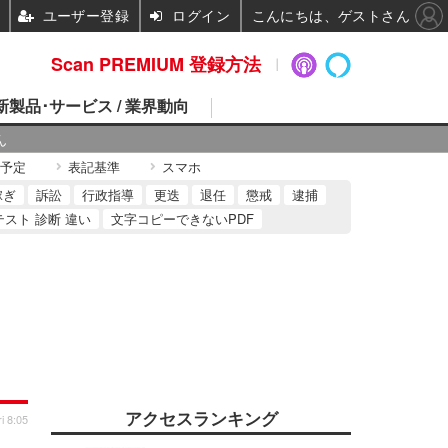
ユーザー登録
ログイン
こんにちは、ゲストさん
Scan PREMIUM 登録方法
 新製品･サービス / 業界動向
ん
予定
表記基準
スマホ
稼ぎ
訴訟
行政指導
更迭
退任
懲戒
逮捕
テスト 診断 違い
文字コピーできないPDF
アクセスランキング
i 8:05