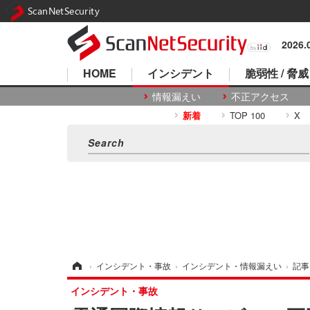
ScanNetSecurity
2026
HOME
インシデント
脆弱性 / 脅威
情報漏えい
不正アクセス
新着
TOP 100
X
ホーム
›
インシデント・事故
›
インシデント・情報漏えい
›
記事
インシデント・事故