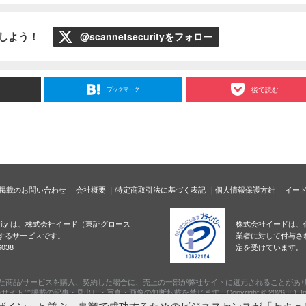
ローしよう！
@scannetsecurityをフォロー
ブックマーク
後で読む
掲載のお問い合わせ
会社概要
特定商取引法に基づく表記
個人情報保護方針
イー
ecurity は、株式会社イード（東証グロース
株式会社イードは、
するサービスです。
業者に対して付与さ
038
定を受けています。
た商品/サービスを購入、契約した場合に、売上の一部が弊社サイトに還元されることがあ
サイトに掲載の記事・見出し・写真・画像の無断転載を禁じます。Copyright © 2026 IID, In
ザイン」と並ぶ、事業で成功するためのビジネスセンスが「セキュ