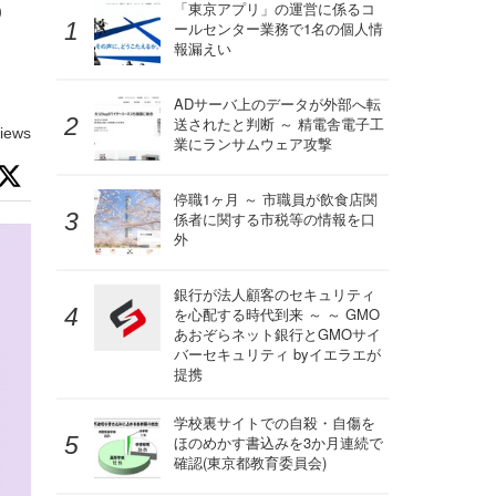
の
「東京アプリ」の運営に係るコ
ールセンター業務で1名の個人情
報漏えい
ADサーバ上のデータが外部へ転
送されたと判断 ～ 精電舎電子工
iews
業にランサムウェア攻撃
停職1ヶ月 ～ 市職員が飲食店関
係者に関する市税等の情報を口
外
銀行が法人顧客のセキュリティ
を心配する時代到来 ～ ～ GMO
あおぞらネット銀行とGMOサイ
バーセキュリティ byイエラエが
提携
学校裏サイトでの自殺・自傷を
ほのめかす書込みを3か月連続で
確認(東京都教育委員会)