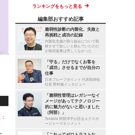
ランキングをもっと見る
編集部おすすめ記事
脆弱性診断の内製化、失敗と
再挑戦と成功の記録
内製化支援の取り組みについて取
材させて欲しいと頼んでいたのだ
が毎回返事は芳しくなかった
「守る」だけでなくお客を
「成功」させるまでが自分の
仕事
日本プルーフポイント 代表取締役
社長 野村健インタビュー
「脆弱性管理はレガシーなイ
メージがあってテクノロジー
的に魅力がないと思いました
（阿部）」
覧：
Tenable 阿部淳平が語るエクスポ
ージャーマネジメント
Axcelead Drug Discovery Partners社員のメールアカウントに不正アクセス、約7,000通のメールで痕跡を確認
「これってゼロトラストな