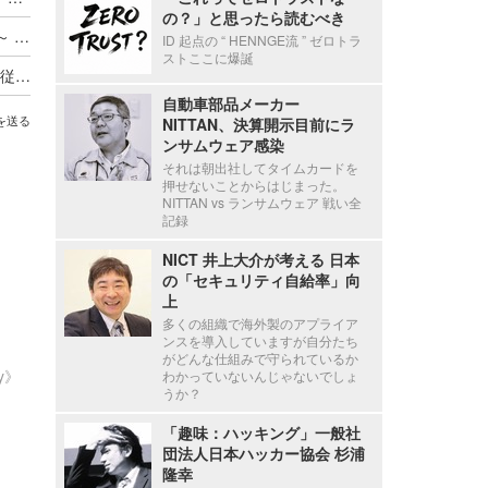
の？」と思ったら読むべき
ADサーバ上のデータが外部へ転送されたと判断 ～ 精電舎電子工業にランサムウェア攻撃
ID 起点の “ HENNGE流 ” ゼロトラ
ストここに爆誕
新エフエイコムにランサムウェア攻撃、取引先の従業員に関する個人情報が漏えいした可能性
自動車部品メーカー
を送る
NITTAN、決算開示目前にラ
ンサムウェア感染
それは朝出社してタイムカードを
押せないことからはじまった。
NITTAN vs ランサムウェア 戦い全
記録
NICT 井上大介が考える 日本
の「セキュリティ自給率」向
上
多くの組織で海外製のアプライア
ンスを導入していますが自分たち
がどんな仕組みで守られているか
ty》
わかっていないんじゃないでしょ
うか？
「趣味：ハッキング」一般社
団法人日本ハッカー協会 杉浦
隆幸