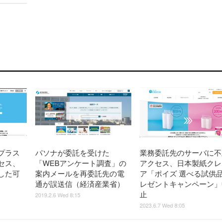
プラス
パソナが委託を受けた
業務委託先のサーバに不
セス、
「WEBアンケート調査」の
アクセス、日本製紙クレ
した可
案内メールを再委託先の電
ア「ポイズ 選べる試供
通が誤送信（経済産業省）
レゼントキャンペーン」
止
2019.2.6 Wed 8:15
2023.6.7 Wed 8:05