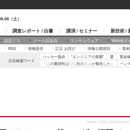
.08.08（土）
調査レポート / 白書
講演 / セミナー
新技術 /
設定ミス
メール誤送信
ランサムウェア
Web改ざ
RSS
情報提供
訂正 お詫び
情報公開原則
取材
ハッカー協会
"エンジニアの楽園"
愛
賞金
注目検索ワード
「この脆弱性は〇〇社の△△が報告した」
ペン
2023.6.10 Sat 1:25
2023.6.9 Fr