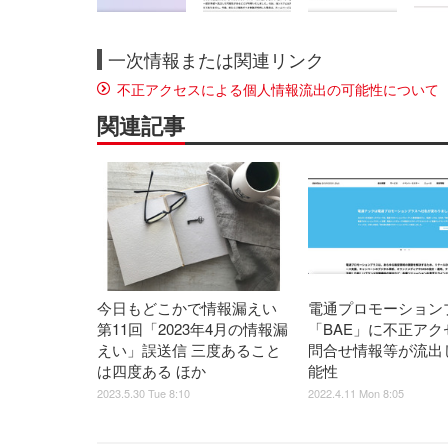
一次情報または関連リンク
不正アクセスによる個人情報流出の可能性について
関連記事
今日もどこかで情報漏えい
電通プロモーション
第11回「2023年4月の情報漏
「BAE」に不正アク
えい」誤送信 三度あること
問合せ情報等が流出
は四度ある ほか
能性
2023.5.30 Tue 8:10
2022.4.11 Mon 8:05