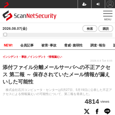
MENU
2026.08.07(金)
検索
購読
NEW!
会員記事
被害･事故
脅威･脆弱性
調査･報告
インシデント・事故
インシデント・情報漏えい
2026.6.9 Tue 8:05
添付ファイル分離メールサーバへの不正アクセ
ス 第二報 ～ 保存されていたメール情報が漏え
いした可能性
株式会社石川コンピュータ・センターは5月27日、5月19日に公表した不正ア
クセスによる情報漏えいの可能性について、第二報を発表した。
4814
views