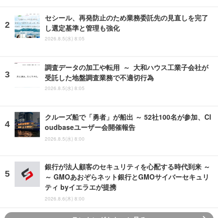
セシール、再発防止のため業務委託先の見直しを完了
し選定基準と管理も強化
2026.8.5(水) 8:05
調査データの加工や転用 ～ 大和ハウス工業子会社が
受託した地盤調査業務で不適切行為
2026.8.5(水) 8:05
クルーズ船で「勇者」が船出 ～ 52社100名が参加、Cl
oudbaseユーザー会開催報告
2026.8.5(水) 8:00
銀行が法人顧客のセキュリティを心配する時代到来 ～
～ GMOあおぞらネット銀行とGMOサイバーセキュリ
ティ byイエラエが提携
2026.8.6(木) 8:00