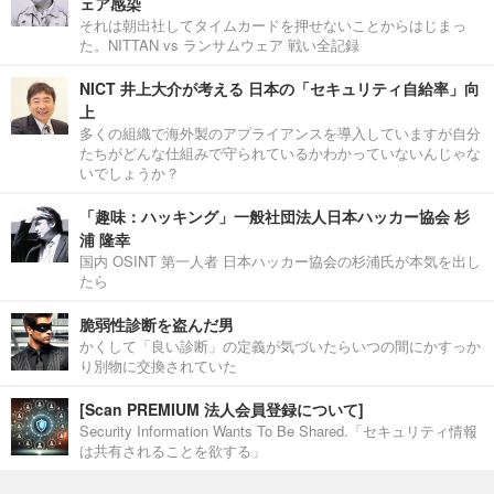
ェア感染
それは朝出社してタイムカードを押せないことからはじまっ
た。NITTAN vs ランサムウェア 戦い全記録
NICT 井上大介が考える 日本の「セキュリティ自給率」向
上
多くの組織で海外製のアプライアンスを導入していますが自分
たちがどんな仕組みで守られているかわかっていないんじゃな
いでしょうか？
「趣味：ハッキング」一般社団法人日本ハッカー協会 杉
浦 隆幸
国内 OSINT 第一人者 日本ハッカー協会の杉浦氏が本気を出し
たら
脆弱性診断を盗んだ男
かくして「良い診断」の定義が気づいたらいつの間にかすっか
り別物に交換されていた
[Scan PREMIUM 法人会員登録について]
Security Information Wants To Be Shared.「セキュリティ情報
は共有されることを欲する」