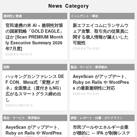
News Category
脆弱性と脅威
インシデント・事故
官民連携の米 AI × 脆弱性対策
新エフエイコムにランサムウ
の国家戦略「GOLD EAGLE」
ェア攻撃、取引先の従業員に
ほか [Scan PREMIUM Month
関する個人情報が漏えいした
ly Executive Summary 2026
可能性
年7月度]
2026.8.6 Thu 8:05
2026.8.6 Thu 8:15
国際
製品・サービス・業界動向
ハッキングカンファレンス DE
AeyeScan がアップデート、
F CON、Meta式「変態メガ
Ruby on Rails や WordPres
ネ」全面禁止（度付きもNG）
s の最新脆弱性に対応
広がるスマートグラス締め出
2026.8.6 Thu 8:00
し
2026.8.3 Mon 8:15
製品・サービス・業界動向
調査・レポート・白書・ガイドライン
AeyeScan がアップデート、
市民プールやエネルギー企業
Ruby on Rails や WordPres
が標的に ～ IPA が制御システ