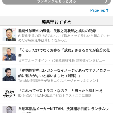
ランキングをもっと見る
PageTop
編集部おすすめ
脆弱性診断の内製化、失敗と再挑戦と成功の記録
内製化支援の取り組みについて取材させて欲しいと頼んでいた
のだが毎回返事は芳しくなかった
「守る」だけでなくお客を「成功」させるまでが自分の仕
事
日本プルーフポイント 代表取締役社長 野村健インタビュー
「脆弱性管理はレガシーなイメージがあってテクノロジー
的に魅力がないと思いました（阿部）」
Tenable 阿部淳平が語るエクスポージャーマネジメント
「これってゼロトラストなの？」と思ったら読むべき
ID 起点の “ HENNGE流 ” ゼロトラストここに爆誕
自動車部品メーカーNITTAN、決算開示目前にランサムウ