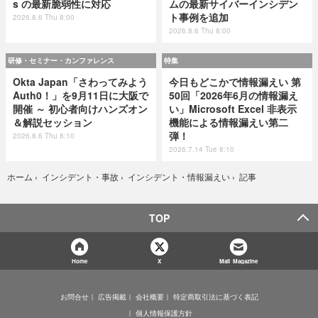
s の最新脆弱性に対応
ムの最新サイバーインシデン
ト事例を追加
2026.8.6 Thu 8:00
2026.8.6 Thu 8:00
研修・セミナー・カンファレンス
特集
Okta Japan「さわってみよう
今日もどこかで情報漏えい 第
Auth0！」を9月11日に大阪で
50回「2026年6月の情報漏え
開催 ～ 初心者向けハンズオン
い」Microsoft Excel 非表示
＆解説セッション
機能による情報漏えい第二
弾！
2026.8.6 Thu 8:10
2026.7.14 Tue 8:10
記事
ホーム
›
インシデント・事故
›
インシデント・情報漏えい
›
TOP
Home
X
Mail Magazine
お問合せ
広告掲載
会社概要
特定商取引法に基づく表記
個人情報保護方針