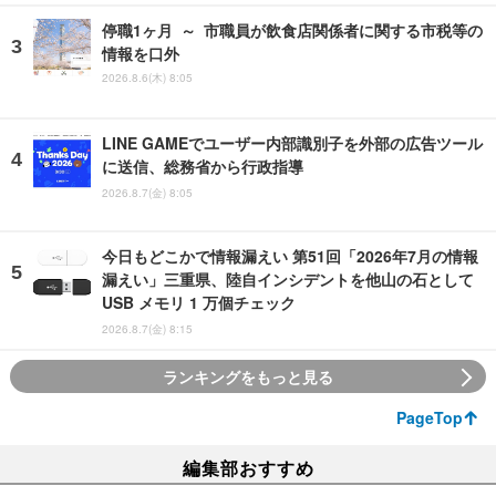
停職1ヶ月 ～ 市職員が飲食店関係者に関する市税等の
情報を口外
2026.8.6(木) 8:05
LINE GAMEでユーザー内部識別子を外部の広告ツール
に送信、総務省から行政指導
2026.8.7(金) 8:05
今日もどこかで情報漏えい 第51回「2026年7月の情報
漏えい」三重県、陸自インシデントを他山の石として
USB メモリ 1 万個チェック
2026.8.7(金) 8:15
ランキングをもっと見る
PageTop
編集部おすすめ