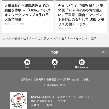
人事異動から退職処理までの
今日もどこかで情報漏えい 第
実務を体験 ～「Okta」ハンズ
51回「2026年7月の情報漏え
オンワークショップ 9月11日
い」三重県、陸自インシデン
大阪で開催
トを他山の石として USB メモ
リ 1 万個チェック
2026.8.7 Fri 8:10
2026.8.7 Fri 8:15
記事
ホーム
›
研修・セミナー・カンファレンス
›
セミナー・イベント
›
TOP
Home
X
Mail Magazine
お問合せ
広告掲載
会社概要
特定商取引法に基づく表記
個人情報保護方針
ScanNetSecurity は、株式会社イード（東証グロース上
場）の運営するサービスです。
証券コード：6038