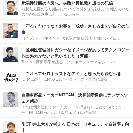
脆弱性診断の内製化、失敗と再挑戦と成功の記録
内製化支援の取り組みについて取材させて欲しいと頼んでいた
のだが毎回返事は芳しくなかった
「守る」だけでなくお客を「成功」させるまでが自分の仕
事
日本プルーフポイント 代表取締役社長 野村健インタビュー
「脆弱性管理はレガシーなイメージがあってテクノロジー
的に魅力がないと思いました（阿部）」
Tenable 阿部淳平が語るエクスポージャーマネジメント
「これってゼロトラストなの？」と思ったら読むべき
ID 起点の “ HENNGE流 ” ゼロトラストここに爆誕
自動車部品メーカーNITTAN、決算開示目前にランサムウ
ェア感染
それは朝出社してタイムカードを押せないことからはじまっ
た。NITTAN vs ランサムウェア 戦い全記録
NICT 井上大介が考える 日本の「セキュリティ自給率」向
上