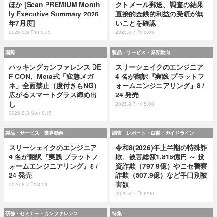
ほか [Scan PREMIUM Month
クトメール郵送、調査の結果
ly Executive Summary 2026
直接的金銭的利益の受領が無
年7月度]
いことを確認
2026.8.6 Thu 8:15
2026.8.7 Fri 8:05
国際
製品・サービス・業界動向
ハッキングカンファレンス DE
スリーシェイクのエンジニア
F CON、Meta式「変態メガ
4 名が翻訳『実践 プラットフ
ネ」全面禁止（度付きもNG）
ォームエンジニアリング』8 /
広がるスマートグラス締め出
24 発売
し
2026.8.7 Fri 8:00
2026.8.3 Mon 8:15
製品・サービス・業界動向
調査・レポート・白書・ガイドライン
スリーシェイクのエンジニア
令和8(2026)年上半期の特殊詐
4 名が翻訳『実践 プラットフ
欺、被害総額1,816億円 ～ 投
ォームエンジニアリング』8 /
資詐欺（797.9億）やニセ警察
24 発売
詐欺（507.9億）など手口別被
害額
2026.8.7 Fri 8:00
2026.8.7 Fri 8:00
研修・セミナー・カンファレンス
特集