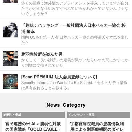
多くの組織で海外製のアプライアンスを導入していますが自分
たちがどんな仕組みで守られているかわかっていないんじゃな
いでしょうか？
「趣味：ハッキング」一般社団法人日本ハッカー協会 杉
浦 隆幸
国内 OSINT 第一人者 日本ハッカー協会の杉浦氏が本気を出し
たら
脆弱性診断を盗んだ男
かくして「良い診断」の定義が気づいたらいつの間にかすっか
り別物に交換されていた
[Scan PREMIUM 法人会員登録について]
Security Information Wants To Be Shared.「セキュリティ情報
は共有されることを欲する」
News Category
脆弱性と脅威
インシデント・事故
官民連携の米 AI × 脆弱性対策
宇都宮病院職員の患者情報利
の国家戦略「GOLD EAGLE」
用による別医療機関のダイレ