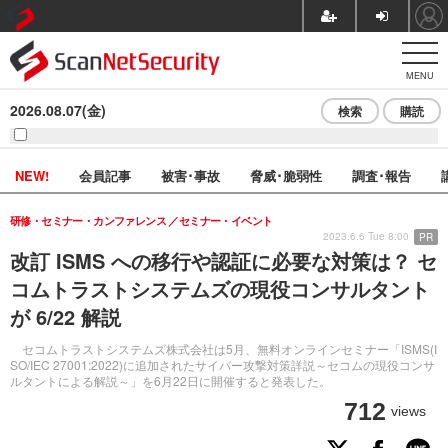
MENU
2026.08.07(金)
検索
購読
NEW!
会員記事
被害･事故
脅威･脆弱性
調査･報告
研修・セミナー・カンファレンス
セミナー・イベント
2023.6.6 Tue 8:00
PR
改訂 ISMS への移行や認証に必要な対策は？ セ
コムトラストシステムズの現役コンサルタント
が 6/22 解説
セコムトラストシステムズ株式会社は5月、無料オンラインセミナー「ISMS(I
SO/IEC 27001:2022)に追加されたサイバー攻撃対策詳説～セコムの現役コンサ
ルタントによる解説～」を6月22日に開催すると発表した。
712
views