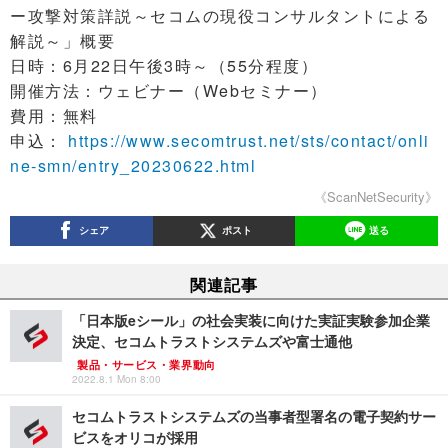
ー攻撃対策詳説～セコムの現役コンサルタントによる
解説～」概要
日時：6月22日午後3時～（55分程度）
開催方法：ウェビナー（Webセミナー）
費用：無料
申込：
https://www.secomtrust.net/sts/contact/onli
ne-smn/entry_20230622.html
《ScanNetSecurity》
シェア
ポスト
送る
関連記事
「日本版eシール」の社会実装に向けた実証実験参加企業
決定、セコムトラストシステムズや富士通他
製品・サービス・業界動向
2022.8.1 Mon 8:00
セコムトラストシステムズの当事者型署名の電子契約サー
ビスをオリコが採用