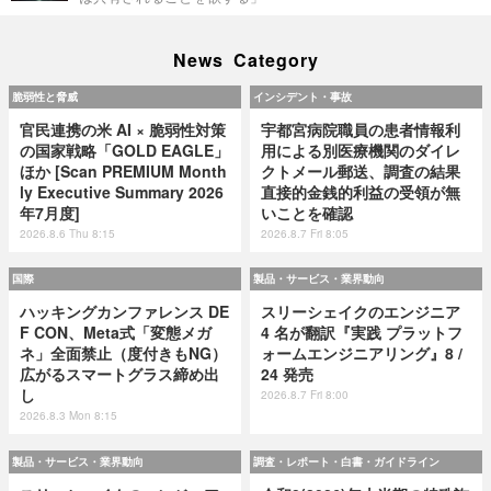
News Category
脆弱性と脅威
インシデント・事故
官民連携の米 AI × 脆弱性対策
宇都宮病院職員の患者情報利
の国家戦略「GOLD EAGLE」
用による別医療機関のダイレ
ほか [Scan PREMIUM Month
クトメール郵送、調査の結果
ly Executive Summary 2026
直接的金銭的利益の受領が無
年7月度]
いことを確認
2026.8.6 Thu 8:15
2026.8.7 Fri 8:05
国際
製品・サービス・業界動向
ハッキングカンファレンス DE
スリーシェイクのエンジニア
F CON、Meta式「変態メガ
4 名が翻訳『実践 プラットフ
ネ」全面禁止（度付きもNG）
ォームエンジニアリング』8 /
広がるスマートグラス締め出
24 発売
し
2026.8.7 Fri 8:00
2026.8.3 Mon 8:15
製品・サービス・業界動向
調査・レポート・白書・ガイドライン