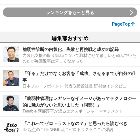
ランキングをもっと見る
PageTop
編集部おすすめ
脆弱性診断の内製化、失敗と再挑戦と成功の記録
内製化支援の取り組みについて取材させて欲しいと頼んでいた
のだが毎回返事は芳しくなかった
「守る」だけでなくお客を「成功」させるまでが自分の仕
事
日本プルーフポイント 代表取締役社長 野村健インタビュー
「脆弱性管理はレガシーなイメージがあってテクノロジー
的に魅力がないと思いました（阿部）」
Tenable 阿部淳平が語るエクスポージャーマネジメント
「これってゼロトラストなの？」と思ったら読むべき
ID 起点の “ HENNGE流 ” ゼロトラストここに爆誕