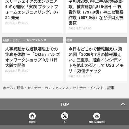
スリーシェイクのエンジニア
令和8(2026)年上半期の特殊詐
4 名が翻訳『実践 プラットフ
欺、被害総額1,816億円 ～ 投
ォームエンジニアリング』8 /
資詐欺（797.9億）やニセ警察
24 発売
詐欺（507.9億）など手口別被
害額
2026.8.7 Fri 8:00
2026.8.7 Fri 8:00
研修・セミナー・カンファレンス
特集
人事異動から退職処理までの
今日もどこかで情報漏えい 第
実務を体験 ～「Okta」ハンズ
51回「2026年7月の情報漏え
オンワークショップ 9月11日
い」三重県、陸自インシデン
大阪で開催
トを他山の石として USB メモ
リ 1 万個チェック
2026.8.7 Fri 8:10
2026.8.7 Fri 8:15
記事
ホーム
›
研修・セミナー・カンファレンス
›
セミナー・イベント
›
TOP
Home
X
Mail Magazine