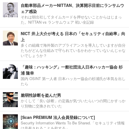
自動車部品メーカーNITTAN、決算開示目前にランサムウ
ェア感染
それは朝出社してタイムカードを押せないことからはじまっ
た。NITTAN vs ランサムウェア 戦い全記録
NICT 井上大介が考える 日本の「セキュリティ自給率」向
上
多くの組織で海外製のアプライアンスを導入していますが自分
たちがどんな仕組みで守られているかわかっていないんじゃな
いでしょうか？
「趣味：ハッキング」一般社団法人日本ハッカー協会 杉
浦 隆幸
国内 OSINT 第一人者 日本ハッカー協会の杉浦氏が本気を出し
たら
脆弱性診断を盗んだ男
かくして「良い診断」の定義が気づいたらいつの間にかすっか
り別物に交換されていた
[Scan PREMIUM 法人会員登録について]
Security Information Wants To Be Shared.「セキュリティ情報
は共有されることを欲する」