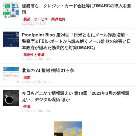
総務省ら、クレジットカード会社等にDMARCの導入を要
請
製品・サービス・業界動向
2023.2.3 Fri 8:00
Proofpoint Blog 第24回「日米ともにメール詐欺増加：
警察庁＆FBIレポートから読み解くメール詐欺の被害と日
本政府が認めた効果的な対策DMARC」
脆弱性と脅威
2023.4.27 Thu 8:15
北京の AI 規制 検閲 21ヶ条
国際
2023.4.24 Mon 8:10
今日もどこかで情報漏えい 第10回「2023年3月の情報漏
えい」デジタル呪術 ほか
特集
2023.4.20 Thu 8:10