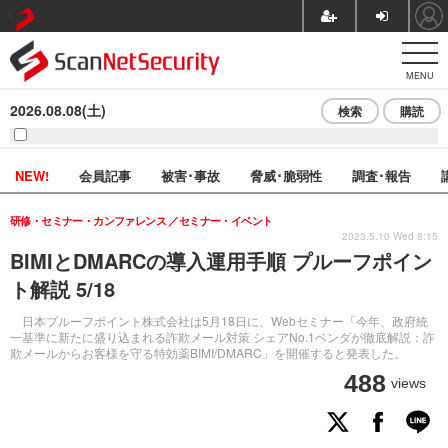
MENU
2026.08.08(土)
検索
購読
NEW!
会員記事
被害･事故
脅威･脆弱性
調査･報告
研修・セミナー・カンファレンス
セミナー・イベント
2023.5.10 Wed 8:15
BIMIとDMARCの導入運用手順 プルーフポイン
ト解説 5/18
日本プルーフポイント株式会社は5月18日に、Webセミナー「今年、政府統
一基準に新たに盛り込まれる詐欺メール対策 シェアNo.1ベンダが徹底解説：詐
欺メールからお客様を守る特効薬BIMI/DMARC」を開催すると発表した。
488
views