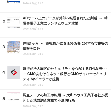
2026.8.7(金) 8:05
ADサーバ上のデータが外部へ転送されたと判断 ～ 精
電舎電子工業にランサムウェア攻撃
2026.8.7(金) 8:05
停職1ヶ月 ～ 市職員が飲食店関係者に関する市税等の
情報を口外
2026.8.6(木) 8:05
銀行が法人顧客のセキュリティを心配する時代到来 ～
～ GMOあおぞらネット銀行とGMOサイバーセキュリ
ティ byイエラエが提携
2026.8.6(木) 8:00
調査データの加工や転用 ～ 大和ハウス工業子会社が受
託した地盤調査業務で不適切行為
2026.8.5(水) 8:05