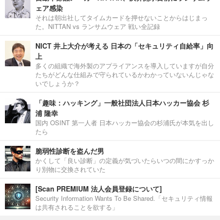
ェア感染
それは朝出社してタイムカードを押せないことからはじまっ
た。NITTAN vs ランサムウェア 戦い全記録
NICT 井上大介が考える 日本の「セキュリティ自給率」向
上
多くの組織で海外製のアプライアンスを導入していますが自分
たちがどんな仕組みで守られているかわかっていないんじゃな
いでしょうか？
「趣味：ハッキング」一般社団法人日本ハッカー協会 杉
浦 隆幸
国内 OSINT 第一人者 日本ハッカー協会の杉浦氏が本気を出し
たら
脆弱性診断を盗んだ男
かくして「良い診断」の定義が気づいたらいつの間にかすっか
り別物に交換されていた
[Scan PREMIUM 法人会員登録について]
Security Information Wants To Be Shared.「セキュリティ情報
は共有されることを欲する」