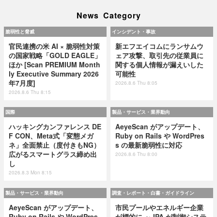
News Category
脆弱性と脅威
インシデント・事故
官民連携の米 AI × 脆弱性対策
新エフエイコムにランサムウ
の国家戦略「GOLD EAGLE」
ェア攻撃、取引先の従業員に
ほか [Scan PREMIUM Month
関する個人情報が漏えいした
ly Executive Summary 2026
可能性
年7月度]
2026.8.6 Thu 8:05
2026.8.6 Thu 8:15
国際
製品・サービス・業界動向
ハッキングカンファレンス DE
AeyeScan がアップデート、
F CON、Meta式「変態メガ
Ruby on Rails や WordPres
ネ」全面禁止（度付きもNG）
s の最新脆弱性に対応
広がるスマートグラス締め出
2026.8.6 Thu 8:00
し
2026.8.3 Mon 8:15
製品・サービス・業界動向
調査・レポート・白書・ガイドライン
AeyeScan がアップデート、
市民プールやエネルギー企業
Ruby on Rails や WordPres
が標的に ～ IPA が制御システ