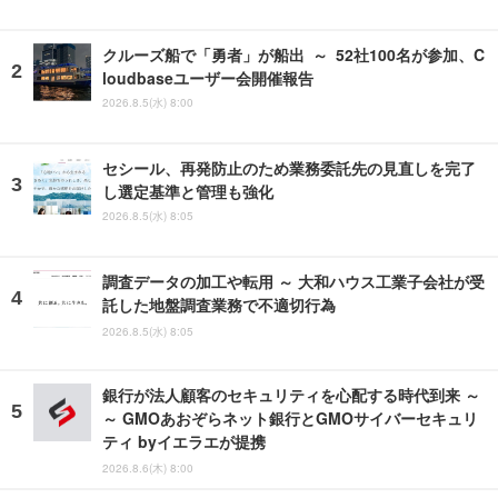
クルーズ船で「勇者」が船出 ～ 52社100名が参加、C
loudbaseユーザー会開催報告
2026.8.5(水) 8:00
セシール、再発防止のため業務委託先の見直しを完了
し選定基準と管理も強化
2026.8.5(水) 8:05
調査データの加工や転用 ～ 大和ハウス工業子会社が受
託した地盤調査業務で不適切行為
2026.8.5(水) 8:05
銀行が法人顧客のセキュリティを心配する時代到来 ～
～ GMOあおぞらネット銀行とGMOサイバーセキュリ
ティ byイエラエが提携
2026.8.6(木) 8:00