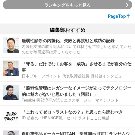
ランキングをもっと見る
PageTop
編集部おすすめ
脆弱性診断の内製化、失敗と再挑戦と成功の記録
内製化支援の取り組みについて取材させて欲しいと頼んでいた
のだが毎回返事は芳しくなかった
「守る」だけでなくお客を「成功」させるまでが自分の仕
事
日本プルーフポイント 代表取締役社長 野村健インタビュー
「脆弱性管理はレガシーなイメージがあってテクノロジー
的に魅力がないと思いました（阿部）」
Tenable 阿部淳平が語るエクスポージャーマネジメント
「これってゼロトラストなの？」と思ったら読むべき
ID 起点の “ HENNGE流 ” ゼロトラストここに爆誕
自動車部品メーカーNITTAN、決算開示目前にランサムウ