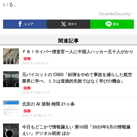
いる。
《ScanNetSecurity》
シェア
ポスト
送る
関連記事
ＦＢＩサイバー捜査官一人に中国人ハッカー五十人がかり
国際
2023.5.9 Tue 8:10
元パイロットの CISO「糾弾をやめて事故を減らした航空
業界に学べ、ミスは道徳的失敗ではなく学びの機会」
国際
2023.5.1 Mon 8:10
北京の AI 規制 検閲 21ヶ条
国際
2023.4.24 Mon 8:10
今日もどこかで情報漏えい 第10回「2023年3月の情報漏
えい」デジタル呪術 ほか