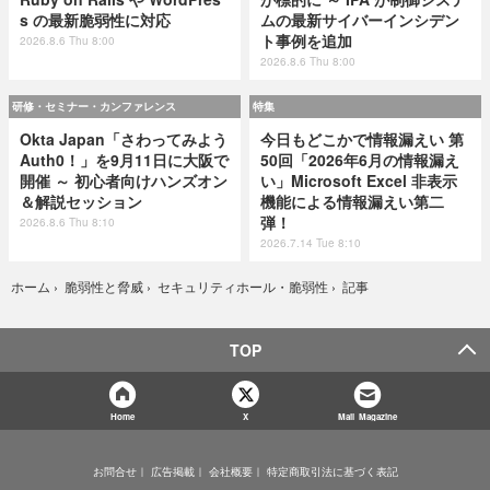
s の最新脆弱性に対応
ムの最新サイバーインシデン
ト事例を追加
2026.8.6 Thu 8:00
2026.8.6 Thu 8:00
研修・セミナー・カンファレンス
特集
Okta Japan「さわってみよう
今日もどこかで情報漏えい 第
Auth0！」を9月11日に大阪で
50回「2026年6月の情報漏え
開催 ～ 初心者向けハンズオン
い」Microsoft Excel 非表示
＆解説セッション
機能による情報漏えい第二
弾！
2026.8.6 Thu 8:10
2026.7.14 Tue 8:10
記事
ホーム
›
脆弱性と脅威
›
セキュリティホール・脆弱性
›
TOP
Home
X
Mail Magazine
お問合せ
広告掲載
会社概要
特定商取引法に基づく表記