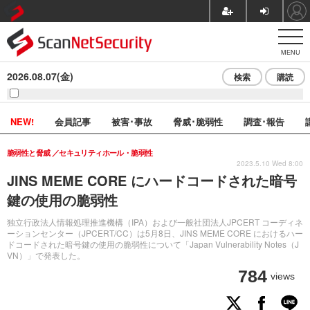
MENU
2026.08.07(金)
検索
購読
NEW!
会員記事
被害･事故
脅威･脆弱性
調査･報告
脆弱性と脅威
セキュリティホール・脆弱性
2023.5.10 Wed 8:00
JINS MEME CORE にハードコードされた暗号
鍵の使用の脆弱性
独立行政法人情報処理推進機構（IPA）および一般社団法人JPCERT コーディネ
ーションセンター（JPCERT/CC）は5月8日、JINS MEME CORE におけるハー
ドコードされた暗号鍵の使用の脆弱性について「Japan Vulnerability Notes（J
VN）」で発表した。
784
views