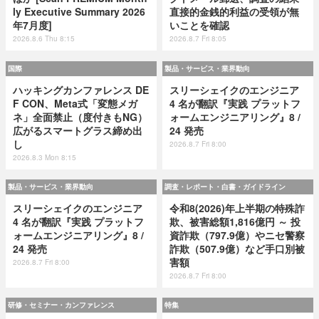
ly Executive Summary 2026
直接的金銭的利益の受領が無
年7月度]
いことを確認
2026.8.6 Thu 8:15
2026.8.7 Fri 8:05
国際
製品・サービス・業界動向
ハッキングカンファレンス DE
スリーシェイクのエンジニア
F CON、Meta式「変態メガ
4 名が翻訳『実践 プラットフ
ネ」全面禁止（度付きもNG）
ォームエンジニアリング』8 /
広がるスマートグラス締め出
24 発売
し
2026.8.7 Fri 8:00
2026.8.3 Mon 8:15
製品・サービス・業界動向
調査・レポート・白書・ガイドライン
スリーシェイクのエンジニア
令和8(2026)年上半期の特殊詐
4 名が翻訳『実践 プラットフ
欺、被害総額1,816億円 ～ 投
ォームエンジニアリング』8 /
資詐欺（797.9億）やニセ警察
24 発売
詐欺（507.9億）など手口別被
害額
2026.8.7 Fri 8:00
2026.8.7 Fri 8:00
研修・セミナー・カンファレンス
特集