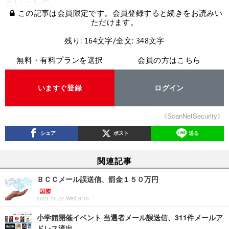
というもの。
この記事は会員限定です。会員登録すると続きをお読みい
ただけます。
残り: 164文字/全文: 348文字
無料・有料プランを選択
会員の方はこちら
いますぐ登録
ログイン
《ScanNetSecurity》
シェア
ポスト
送る
関連記事
ＢＣＣメール誤送信、罰金１５０万円
国際
2021.10.27 Wed 8:15
小学館開催イベント 当選者メール誤送信、311件メールア
ドレス流出