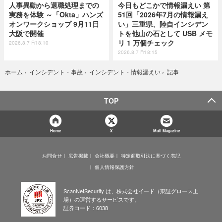
人事異動から退職処理までの
今日もどこかで情報漏えい 第
実務を体験 ～「Okta」ハンズ
51回「2026年7月の情報漏え
オンワークショップ 9月11日
い」三重県、陸自インシデン
大阪で開催
トを他山の石として USB メモ
リ 1 万個チェック
2026.8.7 Fri 8:10
2026.8.7 Fri 8:15
記事
ホーム
›
インシデント・事故
›
インシデント・情報漏えい
›
TOP
Home
X
Mail Magazine
お問合せ
広告掲載
会社概要
特定商取引法に基づく表記
個人情報保護方針
ScanNetSecurity は、株式会社イード（東証グロース上
場）の運営するサービスです。
証券コード：6038