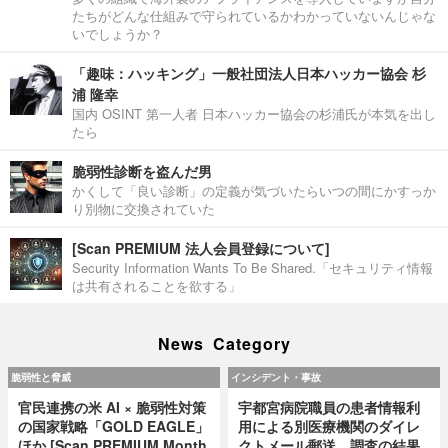
たちがどんな仕組みで守られているかわかっていないんじゃな
いでしょうか？
「趣味：ハッキング」一般社団法人日本ハッカー協会 杉
浦 隆幸
国内 OSINT 第一人者 日本ハッカー協会の杉浦氏が本気を出し
たら
脆弱性診断を盗んだ男
かくして「良い診断」の定義が気づいたらいつの間にかすっか
り別物に交換されていた
[Scan PREMIUM 法人会員登録について]
Security Information Wants To Be Shared.「セキュリティ情報
は共有されることを欲する」
News Category
脆弱性と脅威
インシデント・事故
官民連携の米 AI × 脆弱性対策
宇都宮病院職員の患者情報利
の国家戦略「GOLD EAGLE」
用による別医療機関のダイレ
ほか [Scan PREMIUM Month
クトメール郵送、調査の結果