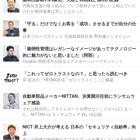
内製化支援の取り組みについて取材させて欲しいと頼んでいた
のだが毎回返事は芳しくなかった
「守る」だけでなくお客を「成功」させるまでが自分の仕
事
日本プルーフポイント 代表取締役社長 野村健インタビュー
「脆弱性管理はレガシーなイメージがあってテクノロジー
的に魅力がないと思いました（阿部）」
Tenable 阿部淳平が語るエクスポージャーマネジメント
「これってゼロトラストなの？」と思ったら読むべき
ID 起点の “ HENNGE流 ” ゼロトラストここに爆誕
自動車部品メーカーNITTAN、決算開示目前にランサムウ
ェア感染
それは朝出社してタイムカードを押せないことからはじまっ
た。NITTAN vs ランサムウェア 戦い全記録
NICT 井上大介が考える 日本の「セキュリティ自給率」向
上
多くの組織で海外製のアプライアンスを導入していますが自分