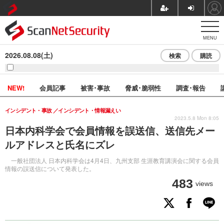
MENU
2026.08.08(土)
検索
購読
NEW!
会員記事
被害･事故
脅威･脆弱性
調査･報告
インシデント・事故
インシデント・情報漏えい
2023.5.8 Mon 8:05
日本内科学会で会員情報を誤送信、送信先メー
ルアドレスと氏名にズレ
一般社団法人 日本内科学会は4月4日、九州支部 生涯教育講演会に関する会員
情報の誤送信について発表した。
483
views