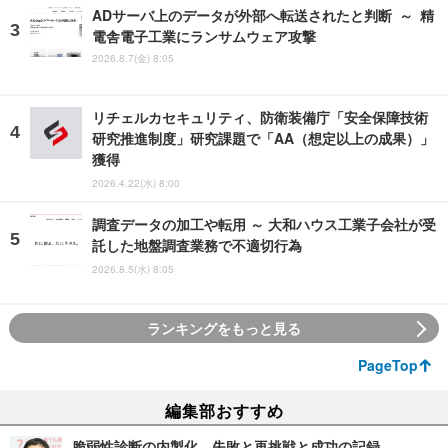
ADサーバ上のデータが外部へ転送されたと判断 ～ 精
電舎電子工業にランサムウェア攻撃
2026.8.7(金) 8:05
リチェルカセキュリティ、防衛装備庁「安全保障技術
研究推進制度」研究課題で「AA（想定以上の成果）」
獲得
2026.4.22(水) 8:00
調査データの加工や転用 ～ 大和ハウス工業子会社が受
託した地盤調査業務で不適切行為
2026.8.5(水) 8:05
ランキングをもっと見る
PageTop
編集部おすすめ
脆弱性診断の内製化、失敗と再挑戦と成功の記録