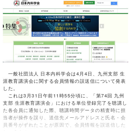
一般社団法人 日本内科学会は4月4日、九州支部 生
涯教育講演会に関する会員情報の誤送信について発表
した。
これは3月31日午前11時55分頃に、「第74回 九州
支部 生涯教育講演会」における単位登録完了を聴講し
た各会員に通知した際、聴講時間データの精査時に担
当者が操作を誤り、送信先メールアドレスと氏名・会
員番号がずれたことが原因で、会員情報を誤送信した