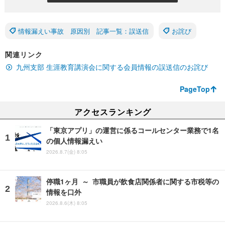
情報漏えい事故 原因別 記事一覧：誤送信
お詫び
関連リンク
九州支部 生涯教育講演会に関する会員情報の誤送信のお詫び
PageTop
アクセスランキング
「東京アプリ」の運営に係るコールセンター業務で1名
の個人情報漏えい
2026.8.7(金) 8:05
停職1ヶ月 ～ 市職員が飲食店関係者に関する市税等の
情報を口外
2026.8.6(木) 8:05