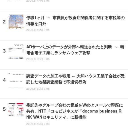
2026.8.7(金) 8:05
停職1ヶ月 ～ 市職員が飲食店関係者に関する市税等の
情報を口外
2026.8.6(木) 8:05
ADサーバ上のデータが外部へ転送されたと判断 ～ 精
電舎電子工業にランサムウェア攻撃
2026.8.7(金) 8:05
調査データの加工や転用 ～ 大和ハウス工業子会社が受
託した地盤調査業務で不適切行為
2026.8.5(水) 8:05
委託先やグループ会社の脅威をWebとメールで即座に
共有、NTTドコモビジネスが「docomo business RI
NK WANセキュリティ」に新機能
2026.8.5(水) 8:00