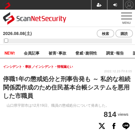
MENU
2026.08.08(土)
検索
購読
NEW!
会員記事
被害･事故
脅威･脆弱性
調査･報告
インシデント・事故
インシデント・情報漏えい
2022.12.23 Fri 8:05
停職1年の懲戒処分と刑事告発も ～ 私的な相続
関係図作成のため住民基本台帳システムを悪用
した市職員
山口県宇部市は12月19日、職員の懲戒処分について発表した。
814
views