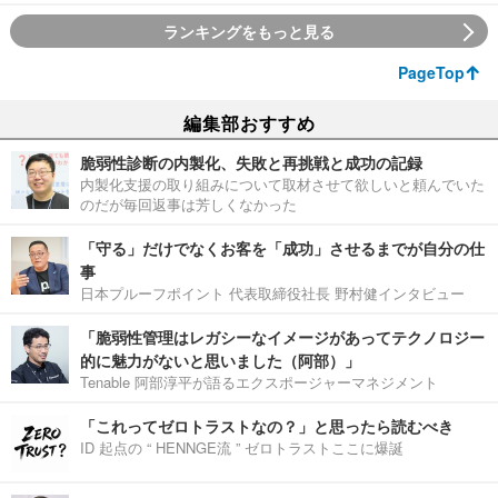
ランキングをもっと見る
PageTop
編集部おすすめ
脆弱性診断の内製化、失敗と再挑戦と成功の記録
内製化支援の取り組みについて取材させて欲しいと頼んでいた
のだが毎回返事は芳しくなかった
「守る」だけでなくお客を「成功」させるまでが自分の仕
事
日本プルーフポイント 代表取締役社長 野村健インタビュー
「脆弱性管理はレガシーなイメージがあってテクノロジー
的に魅力がないと思いました（阿部）」
Tenable 阿部淳平が語るエクスポージャーマネジメント
「これってゼロトラストなの？」と思ったら読むべき
ID 起点の “ HENNGE流 ” ゼロトラストここに爆誕