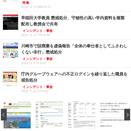
特集
2022.12.14 Wed 8:10
早稲田大学教員 懲戒処分、守秘性の高い学内資料を複製
配布し教授会で共有
インシデント・事故
2022.12.15 Thu 8:05
川崎市で誤廃棄を虚偽報告「全体の奉仕者としてふさわし
くない非行」懲戒処分
インシデント・事故
2022.12.2 Fri 8:05
庁内グループウェアへの不正ログインを繰り返した職員を
戒告処分
インシデント・事故
2022.11.25 Fri 8:05
‹