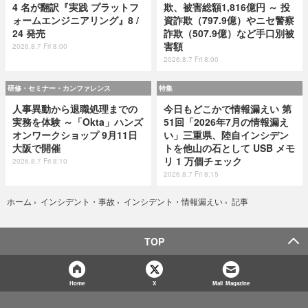
4 名が翻訳『実践 プラットフ
欺、被害総額1,816億円 ～ 投
ォームエンジニアリング』8 /
資詐欺（797.9億）やニセ警察
24 発売
詐欺（507.9億）など手口別被
害額
2026.8.7 Fri 8:00
2026.8.7 Fri 8:00
研修・セミナー・カンファレンス
特集
人事異動から退職処理までの
今日もどこかで情報漏えい 第
実務を体験 ～「Okta」ハンズ
51回「2026年7月の情報漏え
オンワークショップ 9月11日
い」三重県、陸自インシデン
大阪で開催
トを他山の石として USB メモ
リ 1 万個チェック
2026.8.7 Fri 8:10
2026.8.7 Fri 8:15
記事
ホーム
›
インシデント・事故
›
インシデント・情報漏えい
›
TOP
Home
X
Mail Magazine