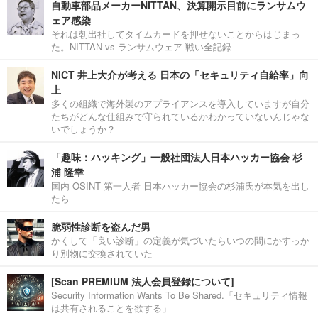
自動車部品メーカーNITTAN、決算開示目前にランサムウ
ェア感染
それは朝出社してタイムカードを押せないことからはじまっ
た。NITTAN vs ランサムウェア 戦い全記録
NICT 井上大介が考える 日本の「セキュリティ自給率」向
上
多くの組織で海外製のアプライアンスを導入していますが自分
たちがどんな仕組みで守られているかわかっていないんじゃな
いでしょうか？
「趣味：ハッキング」一般社団法人日本ハッカー協会 杉
浦 隆幸
国内 OSINT 第一人者 日本ハッカー協会の杉浦氏が本気を出し
たら
脆弱性診断を盗んだ男
かくして「良い診断」の定義が気づいたらいつの間にかすっか
り別物に交換されていた
[Scan PREMIUM 法人会員登録について]
Security Information Wants To Be Shared.「セキュリティ情報
は共有されることを欲する」