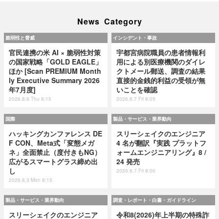
News Category
脆弱性と脅威
インシデント・事故
官民連携の米 AI × 脆弱性対策
宇都宮病院職員の患者情報利
の国家戦略「GOLD EAGLE」
用による別医療機関のダイレ
ほか [Scan PREMIUM Month
クトメール郵送、調査の結果
ly Executive Summary 2026
直接的金銭的利益の受領が無
年7月度]
いことを確認
2026.8.6 Thu 8:15
2026.8.7 Fri 8:05
国際
製品・サービス・業界動向
ハッキングカンファレンス DE
スリーシェイクのエンジニア
F CON、Meta式「変態メガ
4 名が翻訳『実践 プラットフ
ネ」全面禁止（度付きもNG）
ォームエンジニアリング』8 /
広がるスマートグラス締め出
24 発売
し
2026.8.7 Fri 8:00
2026.8.3 Mon 8:15
製品・サービス・業界動向
調査・レポート・白書・ガイドライン
スリーシェイクのエンジニア
令和8(2026)年上半期の特殊詐