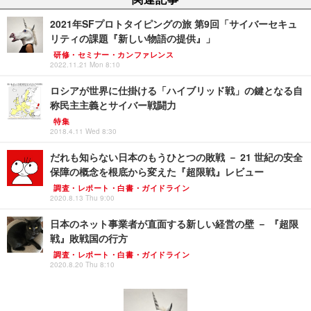
2021年SFプロトタイピングの旅 第9回「サイバーセキュ
リティの課題『新しい物語の提供』」
研修・セミナー・カンファレンス
2022.11.21 Mon 8:10
ロシアが世界に仕掛ける「ハイブリッド戦」の鍵となる自
称民主主義とサイバー戦闘力
特集
2018.4.11 Wed 8:30
だれも知らない日本のもうひとつの敗戦 － 21 世紀の安全
保障の概念を根底から変えた『超限戦』レビュー
調査・レポート・白書・ガイドライン
2020.8.13 Thu 9:00
日本のネット事業者が直面する新しい経営の壁 － 『超限
戦』敗戦国の行方
調査・レポート・白書・ガイドライン
2020.8.20 Thu 8:10