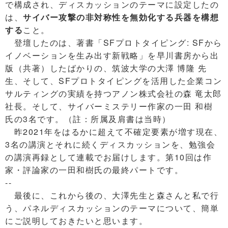
で構成され、ディスカッションのテーマに設定したの
は、
サイバー攻撃の非対称性を無効化する兵器を構想
する
こと。
登壇したのは、著書「SFプロトタイピング: SFから
イノベーションを生み出す新戦略」を早川書房から出
版（共著）したばかりの、筑波大学の大澤 博隆 先
生、そして、SFプロトタイピングを活用した企業コン
サルティングの実績を持つアノン株式会社の森 竜太郎
社長。そして、サイバーミステリー作家の一田 和樹
氏の3名です。（註：所属及肩書は当時）
昨2021年をはるかに超えて不確定要素が増す現在、
3名の講演とそれに続くディスカッションを、勉強会
の講演再録として連載でお届けします。第10回は作
家・評論家の一田和樹氏の最終パートです。
--
最後に、これから後の、大澤先生と森さんと私で行
う、パネルディスカッションのテーマについて、簡単
にご説明しておきたいと思います。