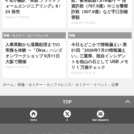
4 名が翻訳『実践 プラットフ
欺、被害総額1,816億円 ～ 投
ォームエンジニアリング』8 /
資詐欺（797.9億）やニセ警察
24 発売
詐欺（507.9億）など手口別被
害額
2026.8.7 Fri 8:00
2026.8.7 Fri 8:00
研修・セミナー・カンファレンス
特集
人事異動から退職処理までの
今日もどこかで情報漏えい 第
実務を体験 ～「Okta」ハンズ
51回「2026年7月の情報漏え
オンワークショップ 9月11日
い」三重県、陸自インシデン
大阪で開催
トを他山の石として USB メモ
リ 1 万個チェック
2026.8.7 Fri 8:10
2026.8.7 Fri 8:15
記事
ホーム
›
研修・セミナー・カンファレンス
›
セミナー・イベント
›
TOP
Home
X
Mail Magazine