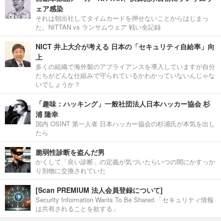
ェア感染
それは朝出社してタイムカードを押せないことからはじまっ
た。NITTAN vs ランサムウェア 戦い全記録
NICT 井上大介が考える 日本の「セキュリティ自給率」向
上
多くの組織で海外製のアプライアンスを導入していますが自分
たちがどんな仕組みで守られているかわかっていないんじゃな
いでしょうか？
「趣味：ハッキング」一般社団法人日本ハッカー協会 杉
浦 隆幸
国内 OSINT 第一人者 日本ハッカー協会の杉浦氏が本気を出し
たら
脆弱性診断を盗んだ男
かくして「良い診断」の定義が気づいたらいつの間にかすっか
り別物に交換されていた
[Scan PREMIUM 法人会員登録について]
Security Information Wants To Be Shared.「セキュリティ情報
は共有されることを欲する」