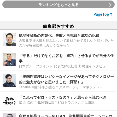
ランキングをもっと見る
PageTop
編集部おすすめ
脆弱性診断の内製化、失敗と再挑戦と成功の記録
内製化支援の取り組みについて取材させて欲しいと頼んでいた
のだが毎回返事は芳しくなかった
「守る」だけでなくお客を「成功」させるまでが自分の仕
事
日本プルーフポイント 代表取締役社長 野村健インタビュー
「脆弱性管理はレガシーなイメージがあってテクノロジー
的に魅力がないと思いました（阿部）」
Tenable 阿部淳平が語るエクスポージャーマネジメント
「これってゼロトラストなの？」と思ったら読むべき
ID 起点の “ HENNGE流 ” ゼロトラストここに爆誕
自動車部品メーカーNITTAN、決算開示目前にランサムウ