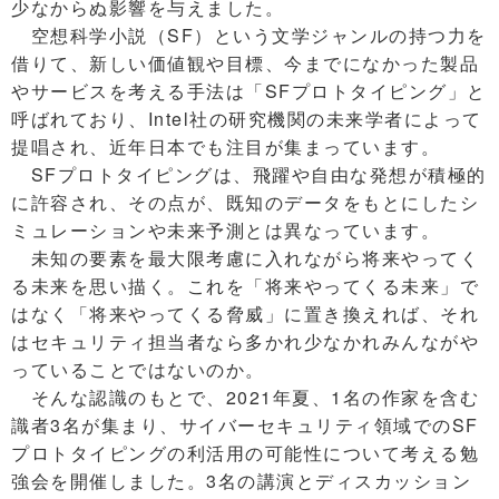
少なからぬ影響を与えました。
空想科学小説（SF）という文学ジャンルの持つ力を
借りて、新しい価値観や目標、今までになかった製品
やサービスを考える手法は「SFプロトタイピング」と
呼ばれており、Intel社の研究機関の未来学者によって
提唱され、近年日本でも注目が集まっています。
SFプロトタイピングは、飛躍や自由な発想が積極的
に許容され、その点が、既知のデータをもとにしたシ
ミュレーションや未来予測とは異なっています。
未知の要素を最大限考慮に入れながら将来やってく
る未来を思い描く。これを「将来やってくる未来」で
はなく「将来やってくる脅威」に置き換えれば、それ
はセキュリティ担当者なら多かれ少なかれみんながや
っていることではないのか。
そんな認識のもとで、2021年夏、1名の作家を含む
識者3名が集まり、サイバーセキュリティ領域でのSF
プロトタイピングの利活用の可能性について考える勉
強会を開催しました。3名の講演とディスカッション