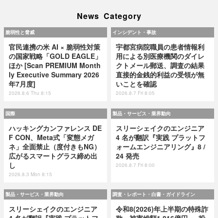
News Category
脆弱性と脅威
インシデント・事故
官民連携の米 AI × 脆弱性対策
宇都宮病院職員の患者情報利
の国家戦略「GOLD EAGLE」
用による別医療機関のダイレ
ほか [Scan PREMIUM Month
クトメール郵送、調査の結果
ly Executive Summary 2026
直接的金銭的利益の受領が無
年7月度]
いことを確認
2026.8.6 Thu 8:15
2026.8.7 Fri 8:05
国際
製品・サービス・業界動向
ハッキングカンファレンス DE
スリーシェイクのエンジニア
F CON、Meta式「変態メガ
4 名が翻訳『実践 プラットフ
ネ」全面禁止（度付きもNG）
ォームエンジニアリング』8 /
広がるスマートグラス締め出
24 発売
し
2026.8.7 Fri 8:00
2026.8.3 Mon 8:15
製品・サービス・業界動向
調査・レポート・白書・ガイドライン
スリーシェイクのエンジニア
令和8(2026)年上半期の特殊詐