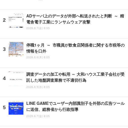
ADサーバ上のデータが外部へ転送されたと判断 ～ 精
電舎電子工業にランサムウェア攻撃
2026.8.7(金) 8:05
停職1ヶ月 ～ 市職員が飲食店関係者に関する市税等の
情報を口外
2026.8.6(木) 8:05
調査データの加工や転用 ～ 大和ハウス工業子会社が受
託した地盤調査業務で不適切行為
2026.8.5(水) 8:05
LINE GAMEでユーザー内部識別子を外部の広告ツール
に送信、総務省から行政指導
2026.8.7(金) 8:05