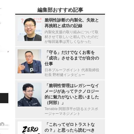
編集部おすすめ記事
脆弱性診断の内製化、失敗と
再挑戦と成功の記録
内製化支援の取り組みについて取
材させて欲しいと頼んでいたのだ
が毎回返事は芳しくなかった
「守る」だけでなくお客を
「成功」させるまでが自分の
仕事
日本プルーフポイント 代表取締役
社長 野村健インタビュー
「脆弱性管理はレガシーなイ
メージがあってテクノロジー
的に魅力がないと思いました
（阿部）」
Tenable 阿部淳平が語るエクスポ
ージャーマネジメント
宇都宮病院職員の患者情報利用による別医療機関のダイレクトメール郵送、調査の結果 直接的金銭的利益の受領が無いことを確認
「これってゼロトラストな
の？」と思ったら読むべき