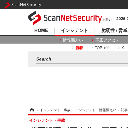
ScanNetSecurity
2026
HOME
インシデント
脆弱性 / 脅威
情報漏えい
不正アクセス
新着
TOP 100
X
ホーム
›
インシデント・事故
›
インシデント・情報漏えい
›
記事
インシデント・事故