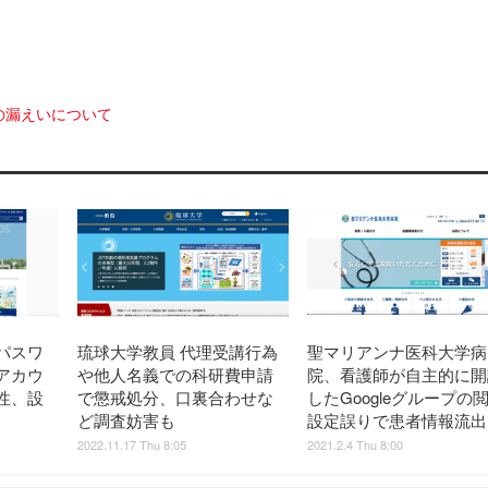
の漏えいについて
パスワ
琉球大学教員 代理受講行為
聖マリアンナ医科大学病
アカウ
や他人名義での科研費申請
院、看護師が自主的に開
性、設
で懲戒処分、口裏合わせな
したGoogleグループの
ど調査妨害も
設定誤りで患者情報流出
2022.11.17 Thu 8:05
2021.2.4 Thu 8:00