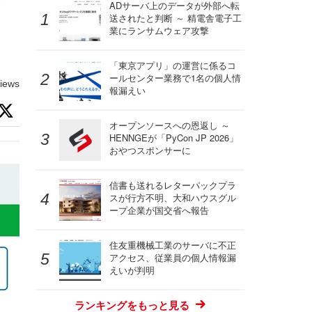
な
ADサーバ上のデータが外部へ転
送されたと判断 ～ 精電舎電子工
業にランサムウェア攻撃
「東京アプリ」の運営に係るコ
ールセンター業務で1名の個人情
iews
報漏えい
オープンソースへの恩返し ～
HENNGEが「PyCon JP 2026」
おやつスポンサーに
信書も送れるレターパックプラ
スが行方不明、大和ハウスグル
ープ企業が国交省へ報告
住友重機械工業のサーバに不正
アクセス、従業員の個人情報漏
えいが判明
ランキングをもっと見る