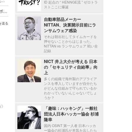
停職1ヶ月 ～ 市職員が飲食店関係者に関する市税等の情報を口外
ID 起点の “ HENNGE流 ” ゼロトラ
ストここに爆誕
海外貨物検査と契約する有機JAS認証審査員がサポート詐欺被害
自動車部品メーカー
を送る
NITTAN、決算開示目前にラ
ンサムウェア感染
それは朝出社してタイムカードを
押せないことからはじまった。
NITTAN vs ランサムウェア 戦い全
記録
NICT 井上大介が考える 日本
の「セキュリティ自給率」向
上
多くの組織で海外製のアプライア
ンスを導入していますが自分たち
がどんな仕組みで守られているか
わかっていないんじゃないでしょ
うか？
ty》
「趣味：ハッキング」一般社
団法人日本ハッカー協会 杉浦
隆幸
国内 OSINT 第一人者 日本ハッカ
ー協会の杉浦氏が本気を出したら