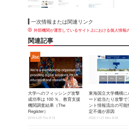
一次情報または関連リンク
外部機関が運営しているサイト上における個人情報
関連記事
大学へのフィッシング攻撃
東海国立大学機構に
成功率は 100 ％、教育支援
ード総当たり攻撃で
機関調査結果（The
ント情報流出の可能
Register）
定不備が原因
2019.4.25 Thu 9:15
2022.11.21 Mon 8:05