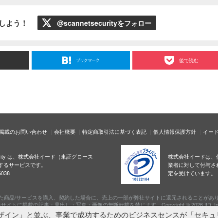
ローしよう！
@scannetsecurityをフォロー
ブックマーク
後で読む
掲載のお問い合わせ
会社概要
特定商取引法に基づく表記
個人情報保護方針
イー
ecurity は、株式会社イード（東証グロース
株式会社イードは、
するサービスです。
業者に対して付与さ
038
定を受けています。
た商品/サービスを購入、契約した場合に、売上の一部が弊社サイトに還元されることがあ
サイトに掲載の記事・見出し・写真・画像の無断転載を禁じます。Copyright © 2026 IID, In
ザイン」と並ぶ、事業で成功するためのビジネスセンスが「セキュ