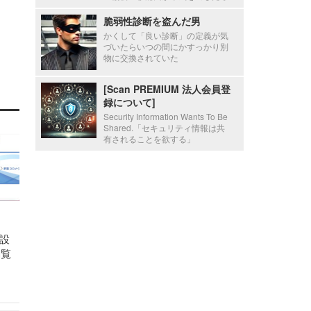
脆弱性診断を盗んだ男
かくして「良い診断」の定義が気
づいたらいつの間にかすっかり別
物に交換されていた
[Scan PREMIUM 法人会員登
録について]
Security Information Wants To Be
Shared.「セキュリティ情報は共
有されることを欲する」
設
閲覧