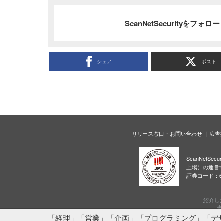
ScanNetSecurityをフォ
シェア
ポスト
リリース窓口・お問い合わせ
広告
ScanNetS
上場）の運営
証券コード：6
紹介し
当
「経理」「営業」「企画」「プログラミング」「デ