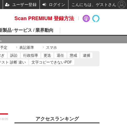
ユーザー登録
ログイン
こんにちは、ゲストさん
Scan PREMIUM 登録方法
 新製品･サービス / 業界動向
ん
予定
表記基準
スマホ
稼ぎ
訴訟
行政指導
更迭
退任
懲戒
逮捕
テスト 診断 違い
文字コピーできないPDF
アクセスランキング
i 8:05