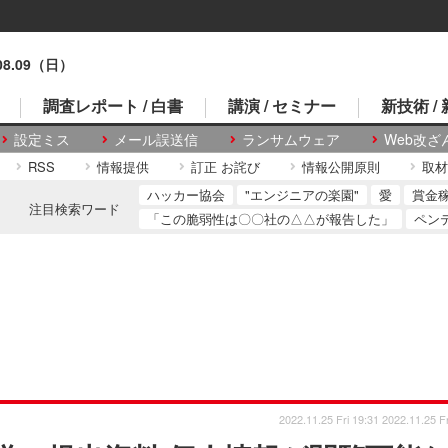
.08.09（日）
調査レポート / 白書
講演 / セミナー
新技術 /
設定ミス
メール誤送信
ランサムウェア
Web改ざ
RSS
情報提供
訂正 お詫び
情報公開原則
取材
ハッカー協会
"エンジニアの楽園"
愛
賞金
注目検索ワード
「この脆弱性は〇〇社の△△が報告した」
ペン
2022.11.25 Fri 19:31
2022.11.25 Fr