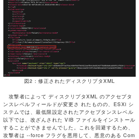
図2：修正されたディスクリプタXML
攻撃者によって ディスクリプタXML のアクセプタ
ンスレベルフィールドが変更さ れたものの、ESXi シ
ステムでは、最低限設定されたアクセプタンスレベル
以下では、改ざんされた VIB ファイルをインストール
することができませんでした。これを回避するため、
攻撃者は --force フラグを悪用して、悪意のある Com