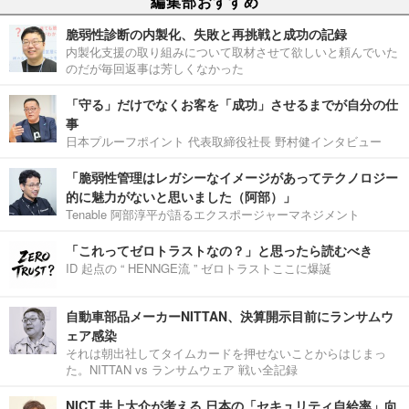
編集部おすすめ
脆弱性診断の内製化、失敗と再挑戦と成功の記録
内製化支援の取り組みについて取材させて欲しいと頼んでいた
のだが毎回返事は芳しくなかった
「守る」だけでなくお客を「成功」させるまでが自分の仕
事
日本プルーフポイント 代表取締役社長 野村健インタビュー
「脆弱性管理はレガシーなイメージがあってテクノロジー
的に魅力がないと思いました（阿部）」
Tenable 阿部淳平が語るエクスポージャーマネジメント
「これってゼロトラストなの？」と思ったら読むべき
ID 起点の “ HENNGE流 ” ゼロトラストここに爆誕
自動車部品メーカーNITTAN、決算開示目前にランサムウ
ェア感染
それは朝出社してタイムカードを押せないことからはじまっ
た。NITTAN vs ランサムウェア 戦い全記録
NICT 井上大介が考える 日本の「セキュリティ自給率」向