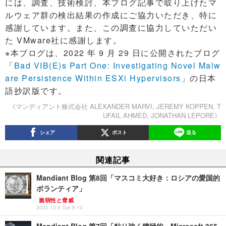
には、調査、技術検討、本ブログ記事で取り上げたマ
ルウェア群の検出結果の作成にご協力いただき、特に
感謝しています。また、この調査に協力していただい
た VMware社に感謝します。
※本ブログは、2022 年 9 月 29 日に公開されたブログ
「
Bad VIB(E)s Part One: Investigating Novel Malw
are Persistence Within ESXi Hypervisors
」の日本
語抄訳版です。
《マンディアント株式会社 ALEXANDER MARVI, JEREMY KOPPEN, T
UFAIL AHMED, JONATHAN LEPORE》
シェア
ポスト
送る
関連記事
Mandiant Blog 第8回「マスコミ大好き：ロシアの愛国的
ボランティア」
脆弱性と脅威
2022.10.4 Tue 8:10
Mandiant Blog 第7回「粘り強く積極的」Microsoft 365