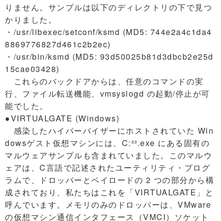
りません。サンプルは以下のディレクトリの下で見つ
かりました。
・/usr/libexec/setconf/ksmd (MD5: 744e2a4c1da4
8869776827d461c2b2ec)
・/usr/bin/ksmd (MD5: 93d50025b81d3dbcb2e25d
15cae03428)
これらのバックドアからは、任意のコマンドの実
行、ファイル転送機能、vmsyslogd の起動/停止が可
能でした。
●VIRTUALGATE (Windows)
感染したハイパーバイザーにホストされていた Win
dowsゲスト仮想マシンには、C:³³.exe にある固有の
マルウェアサンプルも含まれていました。このマルウ
ェアは、C言語で記述されたユーティリティ・プログ
ラムで、ドロッパーとペイロードの 2 つの部分から構
成されており、私たちはこれを「VIRTUALGATE」と
呼んでいます。メモリのみのドロッパーは、VMware
の仮想マシン通信インタフェース（VMCI）ソケット