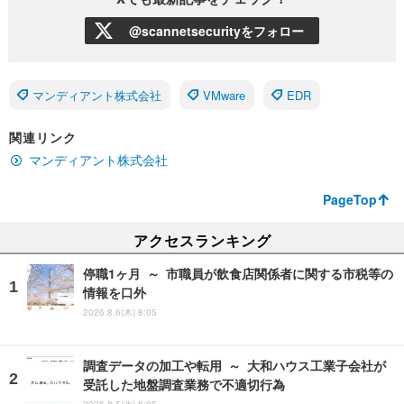
@scannetsecurityをフォロー
マンディアント株式会社
VMware
EDR
関連リンク
マンディアント株式会社
PageTop
アクセスランキング
停職1ヶ月 ～ 市職員が飲食店関係者に関する市税等の
情報を口外
2026.8.6(木) 8:05
調査データの加工や転用 ～ 大和ハウス工業子会社が
受託した地盤調査業務で不適切行為