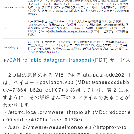
※
vSAN reliable datagram transport
(RDT) サービス
2つ目の悪意のある VIB である ata-pata-pdc20211
は、ペイロードpayload1.v00 (MD5: 9ea86dccd5bb
de47f8641b62a1eeff07) を参照しており、表 2 に示
すように、その詳細は以下の 2 ファイルであることが
わかります。
・/etc/rc.local.d/vmware_rhttpio.sh (MD5: 9d5cc1e
e99ccb1ec4d20be1cee10173e)
・/usr/lib/vmware/weasel/consoleui/rhttpproxy-io