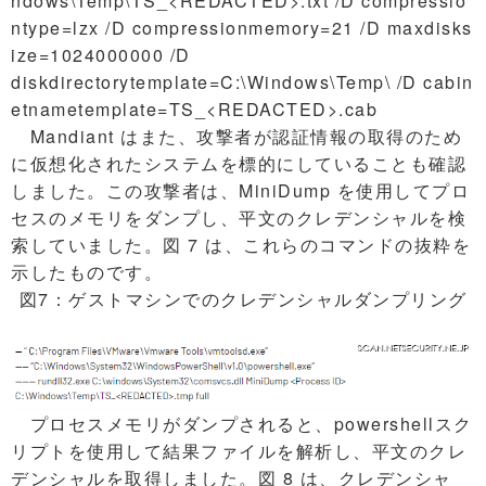
ndows\Temp\TS_<REDACTED>.txt /D compressio
ntype=lzx /D compressionmemory=21 /D maxdisks
ize=1024000000 /D
diskdirectorytemplate=C:\Windows\Temp\ /D cabin
etnametemplate=TS_<REDACTED>.cab
Mandiant はまた、攻撃者が認証情報の取得のため
に仮想化されたシステムを標的にしていることも確認
しました。この攻撃者は、MiniDump を使用してプロ
セスのメモリをダンプし、平文のクレデンシャルを検
索していました。図 7 は、これらのコマンドの抜粋を
示したものです。
図7：ゲストマシンでのクレデンシャルダンプリング
プロセスメモリがダンプされると、powershellスク
リプトを使用して結果ファイルを解析し、平文のクレ
デンシャルを取得しました。図 8 は、クレデンシャ