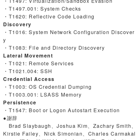
・T1497: Virtualization/Sandbox Evasion
・T1497.001: System Checks
・T1620: Reflective Code Loading
Discovery
・T1016: System Network Configuration Discover
y
・T1083: File and Directory Discovery
Lateral Movement
・T1021: Remote Services
・T1021.004: SSH
Credential Access
・T1003: OS Credential Dumping
・T1003.001: LSASS Memory
Persistence
・T1547: Boot or Logon Autostart Execution
●謝辞
Brad Slaybaugh、Joshua Kim、Zachary Smith、
Kirstie Failey、Nick Simonian、Charles Carmakal