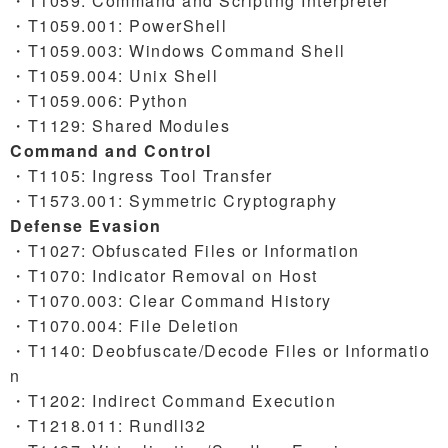
・T1059: Command and Scripting Interpreter
・T1059.001: PowerShell
・T1059.003: Windows Command Shell
・T1059.004: Unix Shell
・T1059.006: Python
・T1129: Shared Modules
Command and Control
・T1105: Ingress Tool Transfer
・T1573.001: Symmetric Cryptography
Defense Evasion
・T1027: Obfuscated Files or Information
・T1070: Indicator Removal on Host
・T1070.003: Clear Command History
・T1070.004: File Deletion
・T1140: Deobfuscate/Decode Files or Informatio
n
・T1202: Indirect Command Execution
・T1218.011: Rundll32