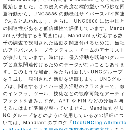
開始しました。この侵入の高度な標的型かつ巧妙な回
避行動から、UNC3886 の動機はサイバースパイ関連
であると思われます。さらに、UNC3886 には中国と
の関連性があると低信頼性で評価しています。Mandi
ant が実施する各調査には、Mandiant が対応する数
千の調査で観測された活動を関連付けるために、当社
のアドバンスト・プラクティス・チームのアナリスト
が参加しています。時には、侵入活動を既知のグルー
プと直接関連付けるためのデータがないこともありま
す。このような場合、私たちは新しい UNCグループ
を作成し、観測された活動を追跡します。UNCグルー
プは、関連するサイバー侵入活動のクラスターで、敵
のインフラ、ツール、技術などの観察可能なアーティ
ファクトを含みますが、APT や FIN などの分類を与
えるにはまだ準備が整っていません。Mandiant が U
NC グループをどのように使用しているかの詳細につ
いては、Mandiant のブログ「
DebUNCing Attributio
n: Mandiant による未分類の攻撃者の追跡方法
」をご