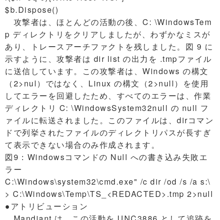
$b.Dispose()
攻撃者は、ほとんどの活動の後、C: \WindowsTem
p ディレクトリをクリアしましたが、わずかなミスが
あり、トレースアーチファクトを残しました。図 9 に
示すように、攻撃者は dir list の出力を .tmpファイル
に送信しています。この攻撃者は、Windows の構文
（2>nul）ではなく、Linux の構文（2>null）を使用
してエラーを回避したため、すべてのエラーは、作業
ディレクトリ C: \WindowsSystem32null の null フ
ァイルに転送されました。このファイルは、dirコマン
ドで列挙されたファイルのディレクトリパスが長すぎ
て表示できない場合のみ作成されます。
図9：Windowsコマンドの Null への書き込み失敗エ
ラー
C:\Windows\system32\cmd.exe" /c dir /od /s /a s:\
> C:\Windows\Temp\TS_<REDACTED>.tmp 2>null
●アトリビューション
Mandiant は、この活動を UNC3886 として追跡を