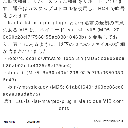
ル転送機能、リバースシェル機能をサポートしていま
す。通信はカスタムプロトコルを使用し、RC4 で暗号
化されます。
lsu-lsi-lsi-mrarpid-plugin という名前の最初の悪意
のある VIB は、ペイロード lsu_lsi_.v05 (MD5: 271
6c60c28cf7f7568f55ac33313468b) を参照してお
り、表 1 にあるように、以下の 3 つのファイルの詳細
が含まれていました。
・/etc/rc.local.d/vmware_local.sh (MD5: bd6e38b6
ff85ab02c1a4325e8af29ce4)
・/bin/rdt (MD5: 8e80b40b1298f022c7f3a9659980
6c43)
・/bin/vmsyslog.py (MD5: 61ab3f6401d60ec36cd3
ac980a8deb75)
表1: Lsu-lsi-lsi-mrarpid-plugin Malicious VIB cont
ents