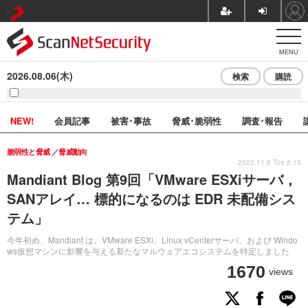
MENU
2026.08.06(木)
検索
購読
NEW!
会員記事
被害･事故
脅威･脆弱性
調査･報告
脆弱性と脅威
脅威動向
2022.11.8 Tue 8:15
Mandiant Blog 第9回「VMware ESXiサーバ，
SANアレイ… 標的になるのは EDR 未配備シス
テム」
今年初め、Mandiant は、VMware ESXi、Linux vCenterサーバ、および Windo
ws仮想マシンに影響を与える新たなマルウェアエコシステムを特定しました
1670
views