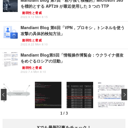
を標的とする APT29 が最近使用した 3 つの TTP
脆弱性と脅威
2022.9.12 Mon 8:15
Mandiant Blog 第6回「VPN，プロキシ，トンネルを使う
攻撃の具体的検知方法」
脆弱性と脅威
2022.8.22 Mon 8:10
Mandiant Blog第5回「情報操作博覧会：ウクライナ侵攻
をめぐるロシアの活動」
脆弱性と脅威
2022.7.4 Mon 8:10
‹
1
/
3
Xでも最新記事をチェック！