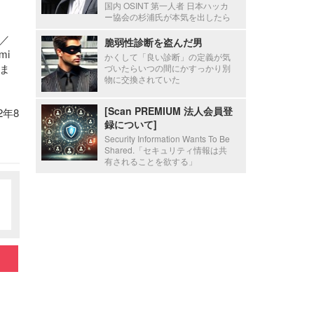
国内 OSINT 第一人者 日本ハッカ
ー協会の杉浦氏が本気を出したら
／
脆弱性診断を盗んだ男
mi
かくして「良い診断」の定義が気
ま
づいたらいつの間にかすっかり別
物に交換されていた
[Scan PREMIUM 法人会員登
22年8
録について]
Security Information Wants To Be
Shared.「セキュリティ情報は共
有されることを欲する」