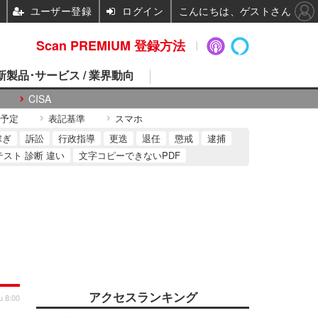
ユーザー登録
ログイン
こんにちは、ゲストさん
Scan PREMIUM 登録方法
 新製品･サービス / 業界動向
CISA
予定
表記基準
スマホ
稼ぎ
訴訟
行政指導
更迭
退任
懲戒
逮捕
テスト 診断 違い
文字コピーできないPDF
アクセスランキング
u 8:00