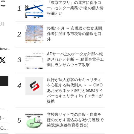
 に
「東京アプリ」の運営に係るコ
ールセンター業務で1名の個人情
報漏えい
9月
停職1ヶ月 ～ 市職員が飲食店関
係者に関する市税等の情報を口
外
iews
ADサーバ上のデータが外部へ転
送されたと判断 ～ 精電舎電子工
業にランサムウェア攻撃
銀行が法人顧客のセキュリティ
を心配する時代到来 ～ ～ GMO
あおぞらネット銀行とGMOサイ
バーセキュリティ byイエラエが
提携
VPS.org の one-click deployment テンプレートに複数の脆弱性
学校裏サイトでの自殺・自傷を
BaserCMS に CSVファイルインジェクションの脆弱性
ほのめかす書込みを3か月連続で
確認(東京都教育委員会)
ロボット掃除機 DEEBOT PRO M1、DEEBOT PRO K1VAC およびスマートフォンアプリ ECOVACS PRO に複数の脆弱性