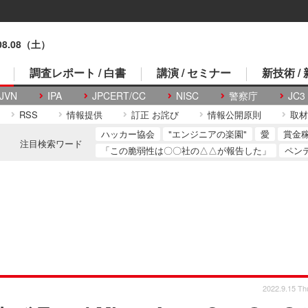
.08.08（土）
調査レポート / 白書
講演 / セミナー
新技術 /
JVN
IPA
JPCERT/CC
NISC
警察庁
JC3
RSS
情報提供
訂正 お詫び
情報公開原則
取材
ハッカー協会
"エンジニアの楽園"
愛
賞金
注目検索ワード
「この脆弱性は〇〇社の△△が報告した」
ペン
2022.9.15 Th