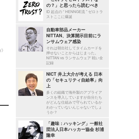
の？」と思ったら読むべき
ID 起点の “ HENNGE流 ” ゼロトラ
ストここに爆誕
自動車部品メーカー
NITTAN、決算開示目前にラ
ンサムウェア感染
それは朝出社してタイムカードを
ty》
押せないことからはじまった。
NITTAN vs ランサムウェア 戦い全
記録
NICT 井上大介が考える 日本
の「セキュリティ自給率」向
上
多くの組織で海外製のアプライア
ンスを導入していますが自分たち
がどんな仕組みで守られているか
わかっていないんじゃないでしょ
うか？
「趣味：ハッキング」一般社
団法人日本ハッカー協会 杉浦
隆幸