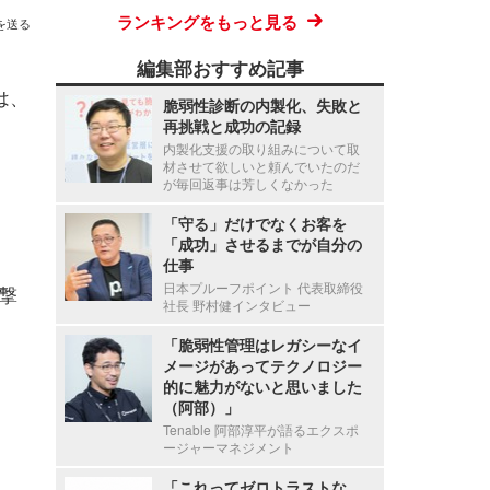
ランキングをもっと見る
を送る
編集部おすすめ記事
には、
脆弱性診断の内製化、失敗と
再挑戦と成功の記録
内製化支援の取り組みについて取
材させて欲しいと頼んでいたのだ
が毎回返事は芳しくなかった
「守る」だけでなくお客を
「成功」させるまでが自分の
仕事
日本プルーフポイント 代表取締役
撃
社長 野村健インタビュー
「脆弱性管理はレガシーなイ
メージがあってテクノロジー
的に魅力がないと思いました
（阿部）」
Tenable 阿部淳平が語るエクスポ
ージャーマネジメント
「これってゼロトラストな