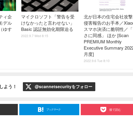
ティ企
マイクロソフト「警告を受
北が日本の住宅会社攻撃
モデル
けなかったと言わせない」
侵害報告のお手本／Xiao
（ゆす
Basic 認証無効化期限迫る
スマホ決済に脆弱性／「
さに同感」 ほか [Scan
2022.9.7 Wed 8:15
PREMIUM Monthly
Executive Summary 20
月度]
2022.9.6 Tue 8:10
ローしよう！
@scannetsecurityをフォロー
ブックマーク
後で読む