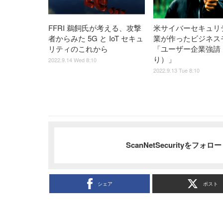
FFRI 鵜飼氏が考える、攻撃
米サイバーセキュリ
者からみた 5G と IoT セキュ
業が作ったビジネス
リティのこれから
「ユーザー企業強請
り）」
2022.9.14 Wed 8:10
2022.9.13 Tue 8:10
ScanNetSecurityをフォ
シェア
ポスト