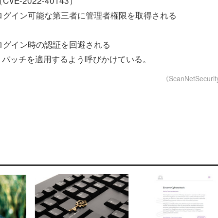
-2022-40143）
ログイン可能な第三者に管理者権限を取得される
ログイン時の認証を回避される
、パッチを適用するよう呼びかけている。
《ScanNetSecuri