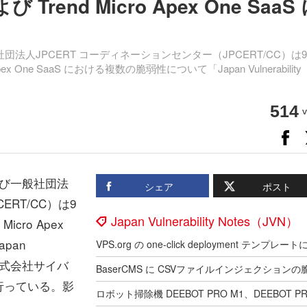
よび Trend Micro Apex One SaaS
法人JPCERT コーディネーションセンター（JPCERT/CC）は
o Apex One SaaS における複数の脆弱性について「Japan Vulnerability
514
v
び一般社団法
シェア
ポスト
ERT/CC）は9
Japan Vulnerability Notes（JVN）
Micro Apex
pan
た。株式会社サイバ
行っている。影