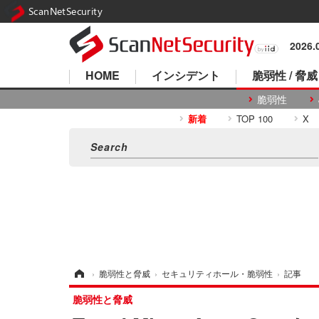
ScanNetSecurity
2026
HOME
インシデント
脆弱性 / 脅威
脆弱性
新着
TOP 100
X
ホーム
›
脆弱性と脅威
›
セキュリティホール・脆弱性
›
記事
脆弱性と脅威