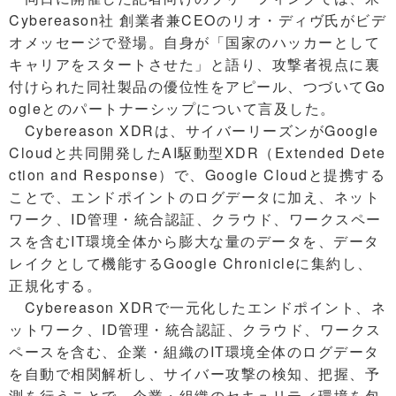
Cybereason社 創業者兼CEOのリオ・ディヴ氏がビデ
オメッセージで登場。自身が「国家のハッカーとして
キャリアをスタートさせた」と語り、攻撃者視点に裏
付けられた同社製品の優位性をアピール、つづいてGo
ogleとのパートナーシップについて言及した。
Cybereason XDRは、サイバーリーズンがGoogle
Cloudと共同開発したAI駆動型XDR（Extended Dete
ction and Response）で、Google Cloudと提携する
ことで、エンドポイントのログデータに加え、ネット
ワーク、ID管理・統合認証、クラウド、ワークスペー
スを含むIT環境全体から膨大な量のデータを、データ
レイクとして機能するGoogle Chronicleに集約し、
正規化する。
Cybereason XDRで一元化したエンドポイント、ネ
ットワーク、ID管理・統合認証、クラウド、ワークス
ペースを含む、企業・組織のIT環境全体のログデータ
を自動で相関解析し、サイバー攻撃の検知、把握、予
測を行うことで、企業・組織のセキュリティ環境を包