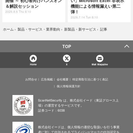
開催 ～ 初心者向けハンズオン
い」Microsoft Excel 非表示
＆解説セッション
機能による情報漏えい第二
弾！
2026.8.6 Thu 8:10
2026.7.14 Tue 8:10
記事
ホーム
›
製品・サービス・業界動向
›
新製品・新サービス
›
TOP
Home
X
Mail Magazine
お問合せ
広告掲載
会社概要
特定商取引法に基づく表記
個人情報保護方針
ScanNetSecurity は、株式会社イード（東証グロース上
場）の運営するサービスです。
証券コード：6038
株式会社イードは、個人情報の適切な取扱いを行う事業
者に対して付与されるプライバシーマークの付与認定を