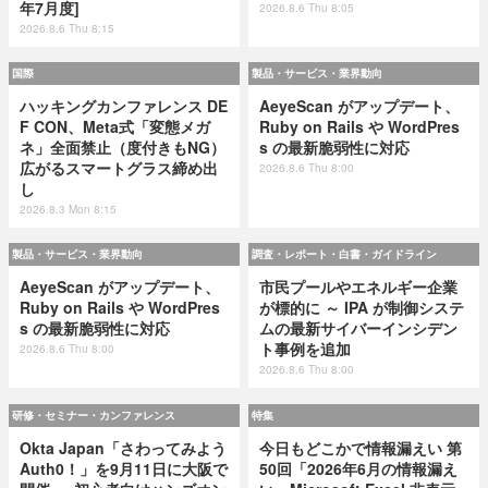
年7月度]
2026.8.6 Thu 8:05
2026.8.6 Thu 8:15
国際
製品・サービス・業界動向
ハッキングカンファレンス DE
AeyeScan がアップデート、
F CON、Meta式「変態メガ
Ruby on Rails や WordPres
ネ」全面禁止（度付きもNG）
s の最新脆弱性に対応
広がるスマートグラス締め出
2026.8.6 Thu 8:00
し
2026.8.3 Mon 8:15
製品・サービス・業界動向
調査・レポート・白書・ガイドライン
AeyeScan がアップデート、
市民プールやエネルギー企業
Ruby on Rails や WordPres
が標的に ～ IPA が制御システ
s の最新脆弱性に対応
ムの最新サイバーインシデン
ト事例を追加
2026.8.6 Thu 8:00
2026.8.6 Thu 8:00
研修・セミナー・カンファレンス
特集
Okta Japan「さわってみよう
今日もどこかで情報漏えい 第
Auth0！」を9月11日に大阪で
50回「2026年6月の情報漏え