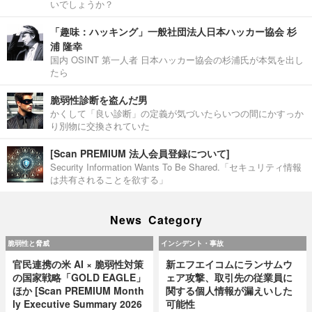
いでしょうか？
「趣味：ハッキング」一般社団法人日本ハッカー協会 杉
浦 隆幸
国内 OSINT 第一人者 日本ハッカー協会の杉浦氏が本気を出し
たら
脆弱性診断を盗んだ男
かくして「良い診断」の定義が気づいたらいつの間にかすっか
り別物に交換されていた
[Scan PREMIUM 法人会員登録について]
Security Information Wants To Be Shared.「セキュリティ情報
は共有されることを欲する」
News Category
脆弱性と脅威
インシデント・事故
官民連携の米 AI × 脆弱性対策
新エフエイコムにランサムウ
の国家戦略「GOLD EAGLE」
ェア攻撃、取引先の従業員に
ほか [Scan PREMIUM Month
関する個人情報が漏えいした
ly Executive Summary 2026
可能性