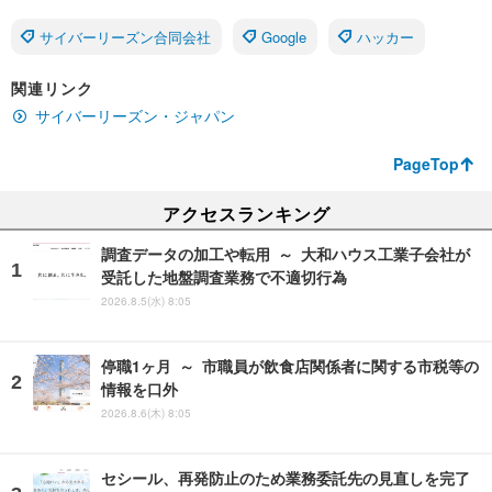
サイバーリーズン合同会社
Google
ハッカー
関連リンク
サイバーリーズン・ジャパン
PageTop
アクセスランキング
調査データの加工や転用 ～ 大和ハウス工業子会社が
受託した地盤調査業務で不適切行為
2026.8.5(水) 8:05
停職1ヶ月 ～ 市職員が飲食店関係者に関する市税等の
情報を口外
2026.8.6(木) 8:05
セシール、再発防止のため業務委託先の見直しを完了