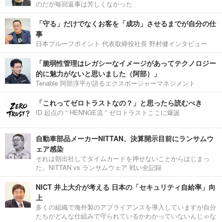
のだが毎回返事は芳しくなかった
「守る」だけでなくお客を「成功」させるまでが自分の仕
事
日本プルーフポイント 代表取締役社長 野村健インタビュー
「脆弱性管理はレガシーなイメージがあってテクノロジー
的に魅力がないと思いました（阿部）」
Tenable 阿部淳平が語るエクスポージャーマネジメント
「これってゼロトラストなの？」と思ったら読むべき
ID 起点の “ HENNGE流 ” ゼロトラストここに爆誕
自動車部品メーカーNITTAN、決算開示目前にランサムウ
ェア感染
それは朝出社してタイムカードを押せないことからはじまっ
た。NITTAN vs ランサムウェア 戦い全記録
NICT 井上大介が考える 日本の「セキュリティ自給率」向
上
多くの組織で海外製のアプライアンスを導入していますが自分
たちがどんな仕組みで守られているかわかっていないんじゃな