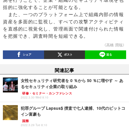
括的に強化することが可能となる。
また、一つのプラットフォーム上で組織内部の情報
資産を多⾯的に監視し、すべての攻撃アクティビティ
を直感的に視覚化し、管理画面で関連付けられた情報
を把握でき、調査時間を短縮できる。
《高橋 潤哉》
シェア
ポスト
送る
関連記事
女性セキュリティ研究者を 0 ％から 50 ％に増やす ～ あ
るセキュリティ企業の取り組み
研修・セミナー・カンファレンス
2022.3.30 Wed 8:10
犯罪グループ Lapsus$ 捜査で七人逮捕、10代のビットコ
イン富豪も
国際
2022.3.29 Tue 8:10