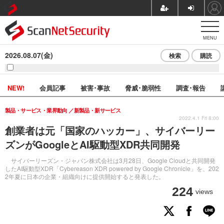
MENU
2026.08.07(金)
検索
購読
NEW!
会員記事
被害･事故
脅威･脆弱性
調査･報告
製品・サービス・業界動向
新製品・新サービス
2022.4.1 Fri 8:00
創業者は元「国家のハッカー」、サイバーリー
ズンがGoogleとAI駆動型XDR共同開発
サイバーリーズン・ジャパン株式会社は3月28日、Google Cloudと共同開発
したAI駆動型XDR「Cybereason XDR powered by Google Chronicle」を、202
2年夏に日本の企業・組織向けに提供開始すると発表した。
224
views