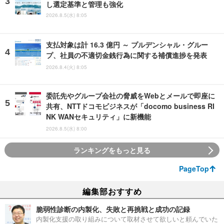
し選定基準と管理も強化
2026.8.5(水) 8:05
支払対象は計 16.3 億円 ～ プルデンシャル・グルー
プ、社員の不適切金銭行為に関する補償進捗を発表
2026.8.4(火) 8:05
委託先やグループ会社の脅威をWebとメールで即座に
共有、NTTドコモビジネスが「docomo business RI
NK WANセキュリティ」に新機能
2026.8.5(水) 8:00
ランキングをもっと見る
PageTop
編集部おすすめ
脆弱性診断の内製化、失敗と再挑戦と成功の記録
内製化支援の取り組みについて取材させて欲しいと頼んでいた