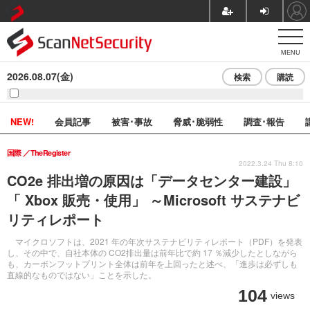
MENU
2026.08.07(金)
検索
購読
NEW!
会員記事
被害･事故
脅威･脆弱性
調査･報告
国際
TheRegister
2022.3.24 Thu 8:10
CO2e 排出増の原因は「データセンター建設」
「 Xbox 販売・使用」 ～Microsoft サステナビ
リティレポート
マイクロソフトは、2021 年の年次サステナビリティレポート（PDF）を発表
し、その中で、自社本体の CO2排出量は前年比で約 17 ％減少したとしながら
も、カーボンフットプリント全体は前年を上回ったと述べ、「進歩は必ずしも
直線的なものではない」ことを示した。
104
views