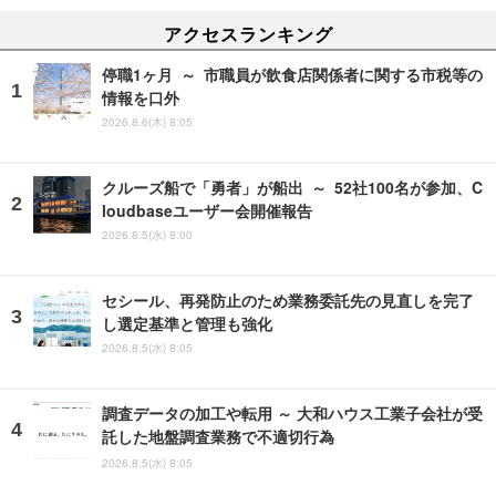
アクセスランキング
停職1ヶ月 ～ 市職員が飲食店関係者に関する市税等の
情報を口外
2026.8.6(木) 8:05
クルーズ船で「勇者」が船出 ～ 52社100名が参加、C
loudbaseユーザー会開催報告
2026.8.5(水) 8:00
セシール、再発防止のため業務委託先の見直しを完了
し選定基準と管理も強化
2026.8.5(水) 8:05
調査データの加工や転用 ～ 大和ハウス工業子会社が受
託した地盤調査業務で不適切行為
2026.8.5(水) 8:05