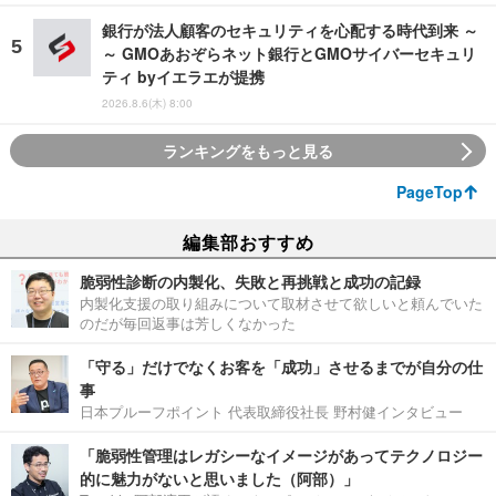
銀行が法人顧客のセキュリティを心配する時代到来 ～
～ GMOあおぞらネット銀行とGMOサイバーセキュリ
ティ byイエラエが提携
2026.8.6(木) 8:00
ランキングをもっと見る
PageTop
編集部おすすめ
脆弱性診断の内製化、失敗と再挑戦と成功の記録
内製化支援の取り組みについて取材させて欲しいと頼んでいた
のだが毎回返事は芳しくなかった
「守る」だけでなくお客を「成功」させるまでが自分の仕
事
日本プルーフポイント 代表取締役社長 野村健インタビュー
「脆弱性管理はレガシーなイメージがあってテクノロジー
的に魅力がないと思いました（阿部）」