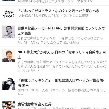
Tenable 阿部淳平が語るエクスポージャーマネジメント
「これってゼロトラストなの？」と思ったら読むべき
ID 起点の “ HENNGE流 ” ゼロトラストここに爆誕
自動車部品メーカーNITTAN、決算開示目前にランサムウ
ェア感染
それは朝出社してタイムカードを押せないことからはじまっ
た。NITTAN vs ランサムウェア 戦い全記録
NICT 井上大介が考える 日本の「セキュリティ自給率」向
上
多くの組織で海外製のアプライアンスを導入していますが自分
たちがどんな仕組みで守られているかわかっていないんじゃな
いでしょうか？
「趣味：ハッキング」一般社団法人日本ハッカー協会 杉
浦 隆幸
国内 OSINT 第一人者 日本ハッカー協会の杉浦氏が本気を出し
たら
脆弱性診断を盗んだ男
かくして「良い診断」の定義が気づいたらいつの間にかすっか