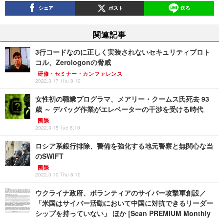
シェア
ポスト
送る
関連記事
3行コードなのに正しく実装されないセキュリティプロト
コル、Zerologonの脅威
研修・セミナー・カンファレンス
2022.3.17 Thu 8:10
女性初の職業プログラマ、メアリー・クームス氏死去 93
歳 ～ デバッグ作業がエレベーターの干渉を受ける時代
国際
2022.3.15 Tue 8:10
ロシア系銀行排除、警備を強化する地元警察と無関心な当
のSWIFT
国際
2022.3.10 Thu 8:10
ウクライナ政府、ボランティアのサイバー攻撃軍創設／
「米国はサイバー活動において中国に対抗できるリーダー
シップを持っていない」 ほか [Scan PREMIUM Monthly