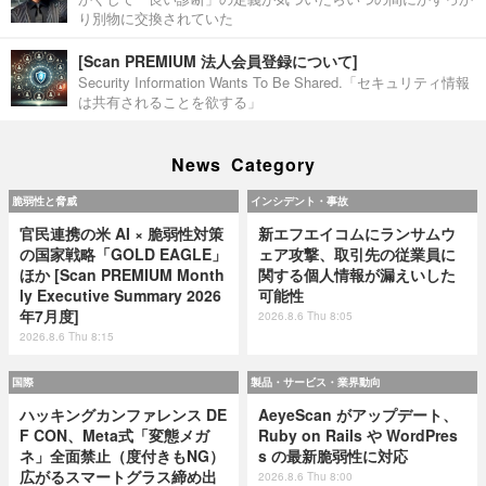
り別物に交換されていた
[Scan PREMIUM 法人会員登録について]
Security Information Wants To Be Shared.「セキュリティ情報
は共有されることを欲する」
News Category
脆弱性と脅威
インシデント・事故
官民連携の米 AI × 脆弱性対策
新エフエイコムにランサムウ
の国家戦略「GOLD EAGLE」
ェア攻撃、取引先の従業員に
ほか [Scan PREMIUM Month
関する個人情報が漏えいした
ly Executive Summary 2026
可能性
年7月度]
2026.8.6 Thu 8:05
2026.8.6 Thu 8:15
国際
製品・サービス・業界動向
ハッキングカンファレンス DE
AeyeScan がアップデート、
F CON、Meta式「変態メガ
Ruby on Rails や WordPres
ネ」全面禁止（度付きもNG）
s の最新脆弱性に対応
広がるスマートグラス締め出
2026.8.6 Thu 8:00