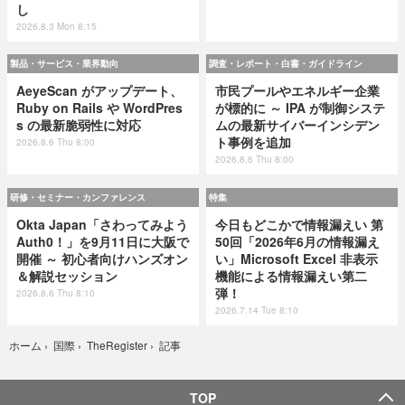
し
2026.8.3 Mon 8:15
製品・サービス・業界動向
調査・レポート・白書・ガイドライン
AeyeScan がアップデート、
市民プールやエネルギー企業
Ruby on Rails や WordPres
が標的に ～ IPA が制御システ
s の最新脆弱性に対応
ムの最新サイバーインシデン
ト事例を追加
2026.8.6 Thu 8:00
2026.8.6 Thu 8:00
研修・セミナー・カンファレンス
特集
Okta Japan「さわってみよう
今日もどこかで情報漏えい 第
Auth0！」を9月11日に大阪で
50回「2026年6月の情報漏え
開催 ～ 初心者向けハンズオン
い」Microsoft Excel 非表示
＆解説セッション
機能による情報漏えい第二
弾！
2026.8.6 Thu 8:10
2026.7.14 Tue 8:10
記事
ホーム
›
国際
›
TheRegister
›
TOP