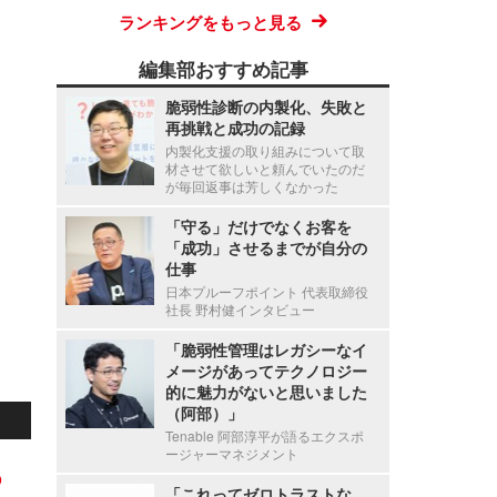
ランキングをもっと見る
編集部おすすめ記事
脆弱性診断の内製化、失敗と
再挑戦と成功の記録
内製化支援の取り組みについて取
材させて欲しいと頼んでいたのだ
が毎回返事は芳しくなかった
「守る」だけでなくお客を
「成功」させるまでが自分の
仕事
日本プルーフポイント 代表取締役
社長 野村健インタビュー
「脆弱性管理はレガシーなイ
メージがあってテクノロジー
的に魅力がないと思いました
（阿部）」
Tenable 阿部淳平が語るエクスポ
ージャーマネジメント
の
「これってゼロトラストな