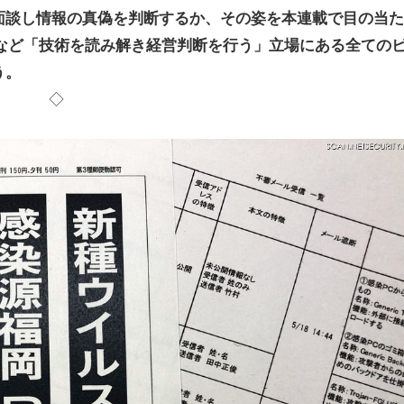
面談し情報の真偽を判断するか、その姿を本連載で目の当た
層など「技術を読み解き経営判断を行う」立場にある全ての
う。
◇