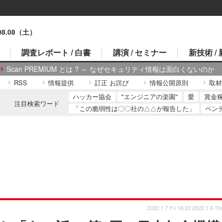
.08.08（土）
調査レポート / 白書
講演 / セミナー
新技術 /
Scan PREMIUM とは ? ～ なぜセキュリティ情報は面白くないのか
RSS
情報提供
訂正 お詫び
情報公開原則
取材
ハッカー協会
"エンジニアの楽園"
愛
賞金
注目検索ワード
「この脆弱性は〇〇社の△△が報告した」
ペン
2022.1.7 Fri 18:22
2022.1.6 Th