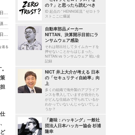
の？」と思ったら読むべき
ID 起点の “ HENNGE流 ” ゼロトラ
朝日新聞で書ききれなかった「あの話」 第1回：日本年金機構へのサイバー攻撃（2015年） （8）「調査結果」
ストここに爆誕
2021年度のJNSA賞発表、特別賞に朝日新聞社の須藤龍也氏を選出
自動車部品メーカー
朝日新聞で書ききれなかった「あの話」 第1回：日本年金機構へのサイバー攻撃（2015年）（6）痕跡を追う
NITTAN、決算開示目前にラ
ンサムウェア感染
それは朝出社してタイムカードを
を送る
押せないことからはじまった。
NITTAN vs ランサムウェア 戦い全
記録
す。
NICT 井上大介が考える 日本
策
の「セキュリティ自給率」向
上
担
多くの組織で海外製のアプライア
ンスを導入していますが自分たち
がどんな仕組みで守られているか
わかっていないんじゃないでしょ
うか？
仕
「趣味：ハッキング」一般社
、
団法人日本ハッカー協会 杉浦
ど
隆幸