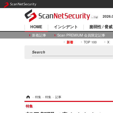
ScanNetSecurity
2026
HOME
インシデント
脆弱性 / 脅威
新着記事
Scan PREMIUM 会員限定記事
新着
TOP 100
X
ホーム
›
特集
›
特集
›
記事
特集