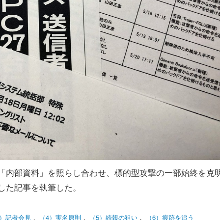
「内部資料」を照らし合わせ、標的型攻撃の一部始終を克
した記事を執筆した。
3）記者会見
，
（4）実名原則
，
（5）続報の狙い
，
（6）痕跡を追う