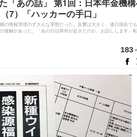
た「あの話」 第1回：日本年金機構
）（7）「ハッカーの手口」
構の情報管理のずさんな実態だった。反響は大きく、連日国会で
の接触があった。「あの日以降何が起きたのか、お話しします」
183
v