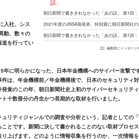
話」
に入社、シス
へ異動、数々の
報道を行ってい
編集部にメッセージ
15年に明らかになった、日本年金機構へのサイバー攻撃で
事件は、年金機構前／年金機構後で、日本のセキュリティ対
件発覚のこの年、朝日新聞社史上初のサイバーセキュリティ
ート十数冊分の丹念かつ長期的な取材を行いました。
ュリティジャンルでの調査や分析という、記者としての「
ることです。新聞に決して書かれることのない取材プロセス
取り上げます。どのように情報収集を行うのか、一次情報を