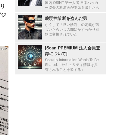
国内 OSINT 第一人者 日本ハッカ
り
ー協会の杉浦氏が本気を出したら
ビジ
脆弱性診断を盗んだ男
かくして「良い診断」の定義が気
づいたらいつの間にかすっかり別
物に交換されていた
[Scan PREMIUM 法人会員登
録について]
Security Information Wants To Be
Shared.「セキュリティ情報は共
有されることを欲する」