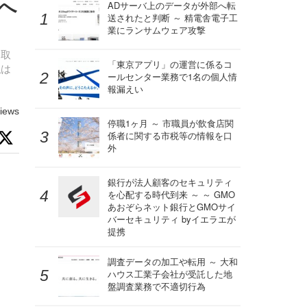
へ
ADサーバ上のデータが外部へ転
送されたと判断 ～ 精電舎電子工
業にランサムウェア攻撃
も取
「東京アプリ」の運営に係るコ
私は
ールセンター業務で1名の個人情
報漏えい
iews
停職1ヶ月 ～ 市職員が飲食店関
係者に関する市税等の情報を口
外
銀行が法人顧客のセキュリティ
を心配する時代到来 ～ ～ GMO
あおぞらネット銀行とGMOサイ
バーセキュリティ byイエラエが
提携
調査データの加工や転用 ～ 大和
ハウス工業子会社が受託した地
盤調査業務で不適切行為