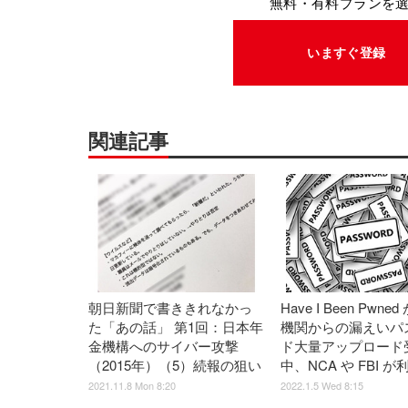
無料・有料プランを
いますぐ登録
関連記事
朝日新聞で書ききれなかっ
Have I Been Pwn
た「あの話」 第1回：日本年
機関からの漏えいパ
金機構へのサイバー攻撃
ド大量アップロード
（2015年）（5）続報の狙い
中、NCA や FBI が
2021.11.8 Mon 8:20
2022.1.5 Wed 8:15