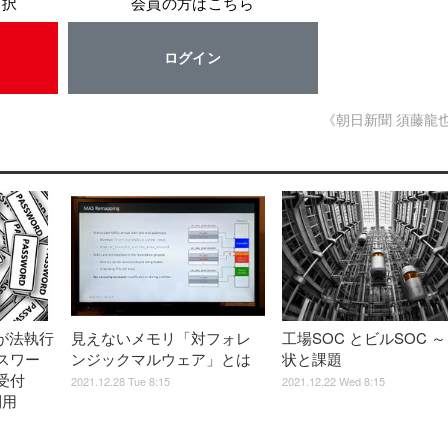
選択
会員の方はこちら
ログイン
《朝日新聞 須藤龍
ed が法執行
見えないメモリ「対フォレ
工場SOC とビルSOC ～
スワー
ンジックマルウェア」とは
状と課題
受付
2021.12.28 Tue 8:15
2021.12.22 Wed 8:15
利用