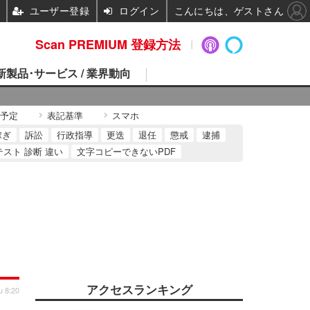
ユーザー登録
ログイン
こんにちは、ゲストさん
Scan PREMIUM 登録方法
 新製品･サービス / 業界動向
予定
表記基準
スマホ
稼ぎ
訴訟
行政指導
更迭
退任
懲戒
逮捕
テスト 診断 違い
文字コピーできないPDF
アクセスランキング
u 8:20