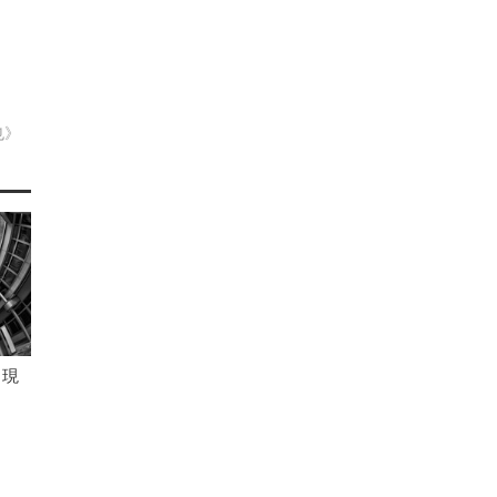
也》
 現