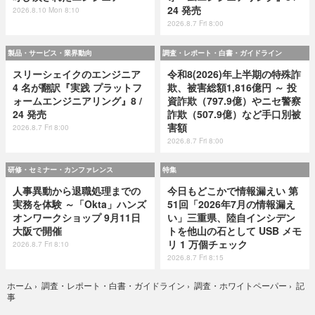
24 発売
2026.8.10 Mon 8:10
2026.8.7 Fri 8:00
製品・サービス・業界動向
調査・レポート・白書・ガイドライン
スリーシェイクのエンジニア
令和8(2026)年上半期の特殊詐
4 名が翻訳『実践 プラットフ
欺、被害総額1,816億円 ～ 投
ォームエンジニアリング』8 /
資詐欺（797.9億）やニセ警察
24 発売
詐欺（507.9億）など手口別被
害額
2026.8.7 Fri 8:00
2026.8.7 Fri 8:00
研修・セミナー・カンファレンス
特集
人事異動から退職処理までの
今日もどこかで情報漏えい 第
実務を体験 ～「Okta」ハンズ
51回「2026年7月の情報漏え
オンワークショップ 9月11日
い」三重県、陸自インシデン
大阪で開催
トを他山の石として USB メモ
リ 1 万個チェック
2026.8.7 Fri 8:10
2026.8.7 Fri 8:15
記
ホーム
›
調査・レポート・白書・ガイドライン
›
調査・ホワイトペーパー
›
事