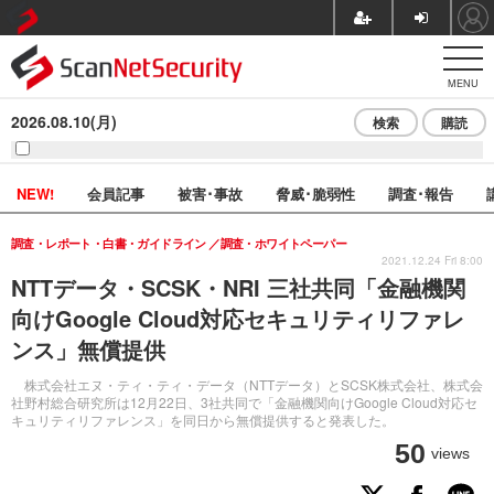
MENU
2026.08.10(月)
検索
購読
NEW!
会員記事
被害･事故
脅威･脆弱性
調査･報告
調査・レポート・白書・ガイドライン
調査・ホワイトペーパー
2021.12.24 Fri 8:00
NTTデータ・SCSK・NRI 三社共同「金融機関
向けGoogle Cloud対応セキュリティリファレ
ンス」無償提供
株式会社エヌ・ティ・ティ・データ（NTTデータ）とSCSK株式会社、株式会
社野村総合研究所は12月22日、3社共同で「金融機関向けGoogle Cloud対応セ
キュリティリファレンス」を同日から無償提供すると発表した。
50
views