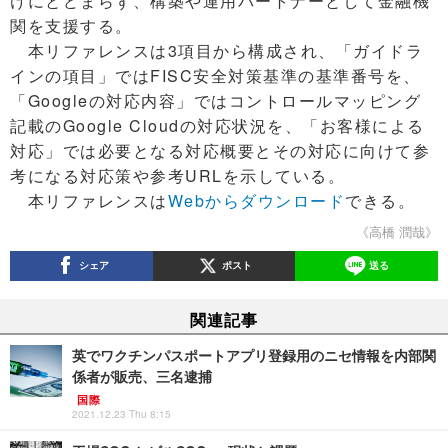
けにとどまらず、構築や運用パートナーとして金融機
関を支援する。
本リファレンスは3項目から構成され、「ガイドラ
インの項目」ではFISC安全対策基準の基準番号を、
「Googleの対応内容」ではコントロールマッピング
記載のGoogle Cloudの対応状況を、「お客様による
対応」では必要となる対応概要とその対応に向けて参
考になる対応策や参考URLを示している。
本リファレンスは
Webからダウンロード
できる。
《高橋 潤哉》
シェア
ポスト
送る
関連記事
英でワクチンパスポートアプリ登録用のニセ情報を内部関
係者が販売、三名逮捕
国際
2021.12.23 Thu 8:15