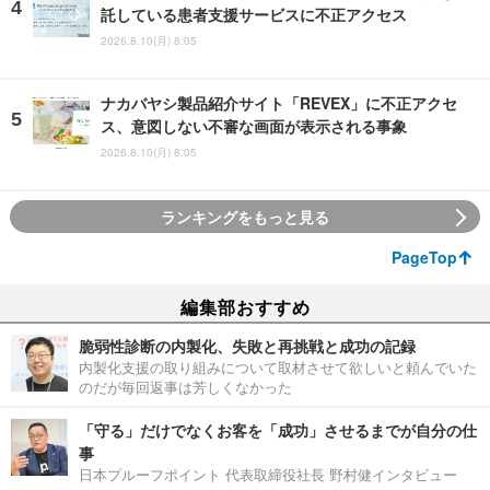
託している患者支援サービスに不正アクセス
2026.8.10(月) 8:05
ナカバヤシ製品紹介サイト「REVEX」に不正アクセ
ス、意図しない不審な画面が表示される事象
2026.8.10(月) 8:05
ランキングをもっと見る
PageTop
編集部おすすめ
脆弱性診断の内製化、失敗と再挑戦と成功の記録
内製化支援の取り組みについて取材させて欲しいと頼んでいた
のだが毎回返事は芳しくなかった
「守る」だけでなくお客を「成功」させるまでが自分の仕
事
日本プルーフポイント 代表取締役社長 野村健インタビュー