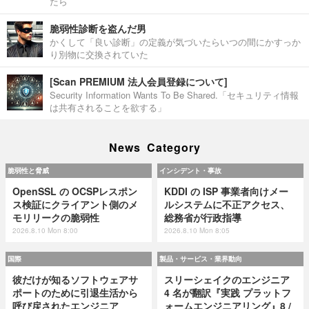
たら
脆弱性診断を盗んだ男
かくして「良い診断」の定義が気づいたらいつの間にかすっか
り別物に交換されていた
[Scan PREMIUM 法人会員登録について]
Security Information Wants To Be Shared.「セキュリティ情報
は共有されることを欲する」
News Category
脆弱性と脅威
インシデント・事故
OpenSSL の OCSPレスポン
KDDI の ISP 事業者向けメー
ス検証にクライアント側のメ
ルシステムに不正アクセス、
モリリークの脆弱性
総務省が行政指導
2026.8.10 Mon 8:00
2026.8.10 Mon 8:05
国際
製品・サービス・業界動向
彼だけが知るソフトウェアサ
スリーシェイクのエンジニア
ポートのために引退生活から
4 名が翻訳『実践 プラットフ
呼び戻されたエンジニア
ォームエンジニアリング』8 /