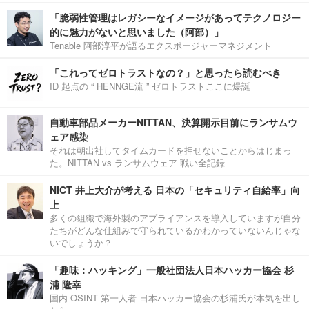
「脆弱性管理はレガシーなイメージがあってテクノロジー
的に魅力がないと思いました（阿部）」
Tenable 阿部淳平が語るエクスポージャーマネジメント
「これってゼロトラストなの？」と思ったら読むべき
ID 起点の “ HENNGE流 ” ゼロトラストここに爆誕
自動車部品メーカーNITTAN、決算開示目前にランサムウ
ェア感染
それは朝出社してタイムカードを押せないことからはじまっ
た。NITTAN vs ランサムウェア 戦い全記録
NICT 井上大介が考える 日本の「セキュリティ自給率」向
上
多くの組織で海外製のアプライアンスを導入していますが自分
たちがどんな仕組みで守られているかわかっていないんじゃな
いでしょうか？
「趣味：ハッキング」一般社団法人日本ハッカー協会 杉
浦 隆幸
国内 OSINT 第一人者 日本ハッカー協会の杉浦氏が本気を出し