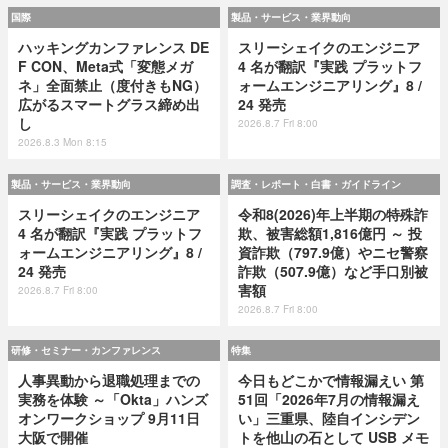
国際
製品・サービス・業界動向
ハッキングカンファレンス DE
スリーシェイクのエンジニア
F CON、Meta式「変態メガ
4 名が翻訳『実践 プラットフ
ネ」全面禁止（度付きもNG）
ォームエンジニアリング』8 /
広がるスマートグラス締め出
24 発売
し
2026.8.7 Fri 8:00
2026.8.3 Mon 8:15
製品・サービス・業界動向
調査・レポート・白書・ガイドライン
スリーシェイクのエンジニア
令和8(2026)年上半期の特殊詐
4 名が翻訳『実践 プラットフ
欺、被害総額1,816億円 ～ 投
ォームエンジニアリング』8 /
資詐欺（797.9億）やニセ警察
24 発売
詐欺（507.9億）など手口別被
害額
2026.8.7 Fri 8:00
2026.8.7 Fri 8:00
研修・セミナー・カンファレンス
特集
人事異動から退職処理までの
今日もどこかで情報漏えい 第
実務を体験 ～「Okta」ハンズ
51回「2026年7月の情報漏え
オンワークショップ 9月11日
い」三重県、陸自インシデン
大阪で開催
トを他山の石として USB メモ