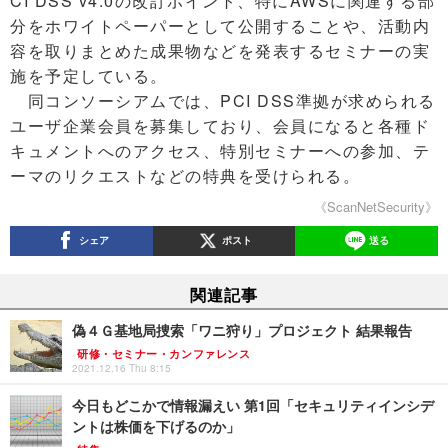
CI DSS v4.0の改訂ポイント、特にAWSに関連する部
分をホワイトペーパーとして公開することや、活動内
容を取りまとめた成果物などを発表するセミナーの実
施を予定している。
同コンソーシアムでは、PCI DSS準拠が求められる
ユーザ企業会員を募集しており、会員になると各種ド
キュメントへのアクセス、特別セミナーへの参加、テ
ーマのリクエストなどの特典を受けられる。
《ScanNetSecurity》
シェア
ポスト
送る
関連記事
偽４Ｇ基地局捜索「ワニ狩り」プロジェクト 結果報告
研修・セミナー・カンファレンス
2021.12.16 Thu 8:15
今日もどこかで情報漏えい 第1回「セキュリティインシデ
ントは株価を下げるのか」