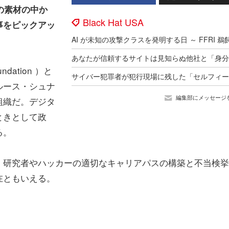
数の素材の中か
Black Hat USA
事をピックアッ
undation ）と
ルース・シュナ
編集部にメッセージ
組織だ。デジタ
ときとして政
る。
研究者やハッカーの適切なキャリアパスの構築と不当検挙
在ともいえる。
」