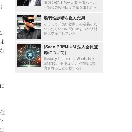
国内 OSINT 第一人者 日本ハッカ
逆に
ー協会の杉浦氏が本気を出したら
脆弱性診断を盗んだ男
かくして「良い診断」の定義が気
づいたらいつの間にかすっかり別
のは
物に交換されていた
よ
[Scan PREMIUM 法人会員登
な
録について]
Security Information Wants To Be
Shared.「セキュリティ情報は共
有されることを欲する」
知
に
住
ツ
に