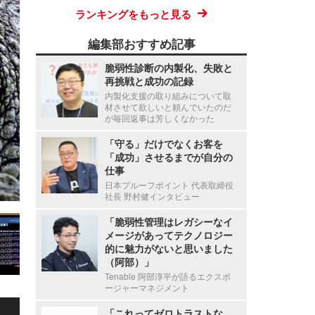
ランキングをもっと見る
編集部おすすめ記事
脆弱性診断の内製化、失敗と
再挑戦と成功の記録
内製化支援の取り組みについて取
材させて欲しいと頼んでいたのだ
が毎回返事は芳しくなかった
「守る」だけでなくお客を
「成功」させるまでが自分の
仕事
日本プルーフポイント 代表取締役
社長 野村健インタビュー
「脆弱性管理はレガシーなイ
メージがあってテクノロジー
的に魅力がないと思いました
（阿部）」
Tenable 阿部淳平が語るエクスポ
ージャーマネジメント
「これってゼロトラストな