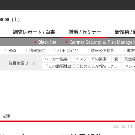
.08.08（土）
調査レポート / 白書
講演 / セミナー
新技術 /
Black Hat
Gartner Security ＆ Risk Manage
RSS
情報提供
訂正 お詫び
情報公開原則
取材
ハッカー協会
"エンジニアの楽園"
愛
賞金
注目検索ワード
「この脆弱性は〇〇社の△△が報告した」
ペン
›
記事
2021.12.16 Th