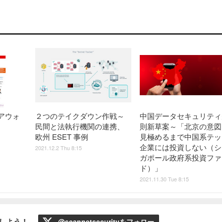
アウォ
２つのテイクダウン作戦～
中国データセキュリティ
民間と法執行機関の連携、
則新草案～「北京の意図
欧州 ESET 事例
見極めるまで中国系テッ
企業には投資しない（シ
2021.12.2 Thu 8:15
ガポール政府系投資ファ
ド）」
2021.11.30 Tue 8:15
ローしよう！
@scannetsecurityをフォロー