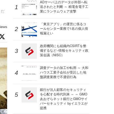
ADサーバ上のデータが外部へ転
送されたと判断 ～ 精電舎電子工
トだ
業にランサムウェア攻撃
「東京アプリ」の運営に係るコ
iews
ールセンター業務で1名の個人情
報漏えい
政府機関にも組織内CSIRTを整
備するなど--情報セキュリティ政
策会議（NISC）
調査データの加工や転用 ～ 大和
ハウス工業子会社が受託した地
盤調査業務で不適切行為
銀行が法人顧客のセキュリティ
を心配する時代到来 ～ ～ GMO
あおぞらネット銀行とGMOサイ
バーセキュリティ byイエラエが
提携