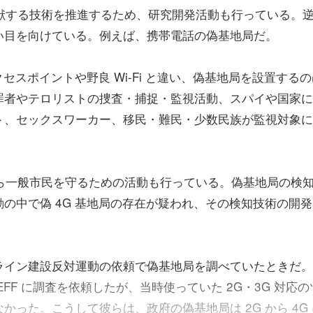
献する技術を推進するため、研究開発活動も行っている。
い目を向けている。例えば、携帯電話の偽基地局だ。
クセスポイントや野良 Wi-Fi と違い、偽基地局を設置する
罪者やテロリストの捜査・捕捉・監視活動、スパイや国家に
ト、セックスワーカー、移民・難民・少数民族が監視対象に
ら一般市民を守るための活動も行っている。偽基地局の検
の中で偽 4G 基地局の存在が疑われ、その検知技術の開発
イン建設反対運動の依頼で偽基地局を調べていたときだ。
FF に調査を依頼したが、当時使っていた 2G・3G 対応の
った。こうして彼らは、政府の偽基地局は 2G から 4G 