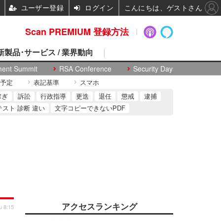
ユーザー登録
ログイン
こんにちは、ゲストさん
Scan PREMIUM 登録方法
 新製品･サービス / 業界動向
ment Summit
RSA Conference
Security Days
予定
表記基準
スマホ
稼ぎ
訴訟
行政指導
更迭
退任
懲戒
逮捕
テスト 診断 違い
文字コピーできないPDF
アクセスランキング
u 8:15