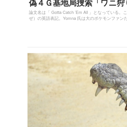
偽４Ｇ基地局捜索「ワニ狩
論文名は「 Gotta Catch ’Em All 」と
ぜ）の英語表記。Yomna 氏は大のポケモンファン