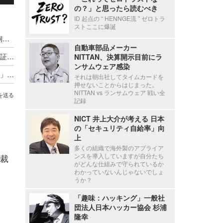
の？」と思ったら読むべき
ID 起点の “ HENNGE流 ” ゼロトラ
ストここに爆誕
AI が未知の攻撃クラスを発明する日 ～ FFRI 鵜飼裕司の Black Hat USA 2026 今年の見どころ
自動車部品メーカー
あなたが信頼するサイトは見知らぬ他社と「身分証」を共有している ～ 共有証明書が生む脅威
NITTAN、決算開示目前にラ
ンサムウェア感染
サイバー犯罪者が犯行現場に残した「セルフィー」1,500 万枚を LLM 分析
それは朝出社してタイムカードを
押せないことからはじまった。
NITTAN vs ランサムウェア 戦い全
を送る
記録
NICT 井上大介が考える 日本
の「セキュリティ自給率」向
上
多くの組織で海外製のアプライア
ンスを導入していますが自分たち
裁
がどんな仕組みで守られているか
わかっていないんじゃないでしょ
うか？
「趣味：ハッキング」一般社
団法人日本ハッカー協会 杉浦
隆幸