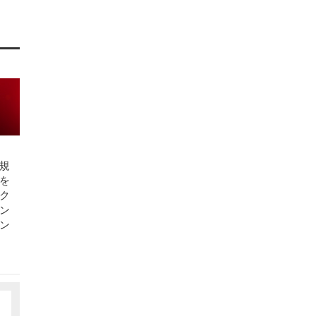
規
を
ク
ン
ン