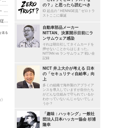
の？」と思ったら読むべき
ADサーバ上のデータが外部へ転送されたと判断 ～ 精電舎電子工業にランサムウェア攻撃
ID 起点の “ HENNGE流 ” ゼロトラ
ストここに爆誕
新エフエイコムにランサムウェア攻撃、取引先の従業員に関する個人情報が漏えいした可能性
自動車部品メーカー
NITTAN、決算開示目前にラ
を送る
ンサムウェア感染
それは朝出社してタイムカードを
押せないことからはじまった。
NITTAN vs ランサムウェア 戦い全
記録
NICT 井上大介が考える 日本
の「セキュリティ自給率」向
上
多くの組織で海外製のアプライア
ンスを導入していますが自分たち
がどんな仕組みで守られているか
わかっていないんじゃないでしょ
ty》
うか？
「趣味：ハッキング」一般社
団法人日本ハッカー協会 杉浦
隆幸