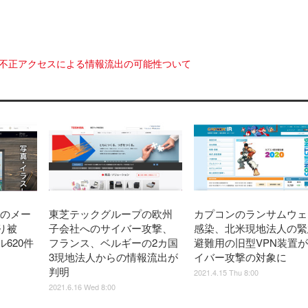
の不正アクセスによる情報流出の可能性ついて
員のメー
東芝テックグループの欧州
カプコンのランサムウェ
り被
子会社へのサイバー攻撃、
感染、北米現地法人の緊
620件
フランス、ベルギーの2カ国
避難用の旧型VPN装置
3現地法人からの情報流出が
イバー攻撃の対象に
判明
2021.4.15 Thu 8:00
2021.6.16 Wed 8:00