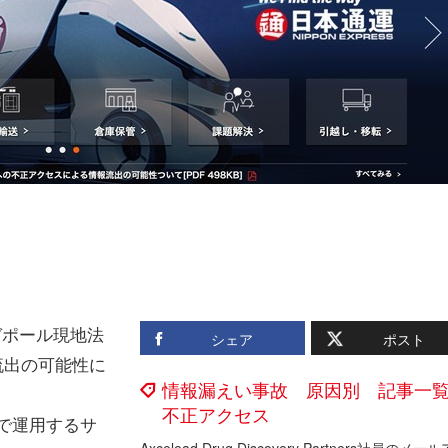
ガポール現地法
シェア
ポスト
流出の可能性に
情報漏えい事故 原因別 記事一
不正アクセス
で運用するサ