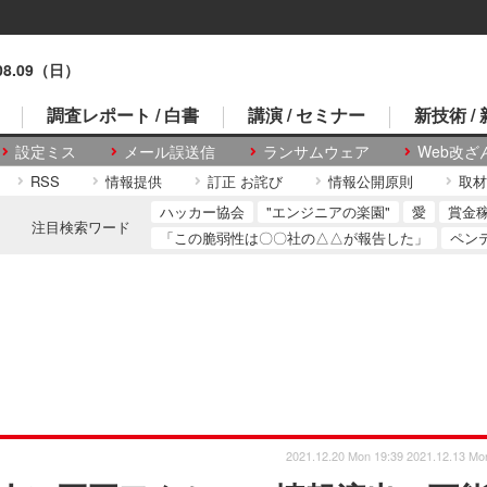
.08.09（日）
調査レポート / 白書
講演 / セミナー
新技術 /
設定ミス
メール誤送信
ランサムウェア
Web改ざ
RSS
情報提供
訂正 お詫び
情報公開原則
取材
ハッカー協会
"エンジニアの楽園"
愛
賞金
注目検索ワード
「この脆弱性は〇〇社の△△が報告した」
ペン
2021.12.20 Mon 19:39
2021.12.13 Mo