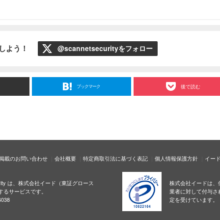
ローしよう！
@scannetsecurityをフォロー
ブックマーク
後で読む
掲載のお問い合わせ
会社概要
特定商取引法に基づく表記
個人情報保護方針
イー
ecurity は、株式会社イード（東証グロース
株式会社イードは、
するサービスです。
業者に対して付与さ
038
定を受けています。