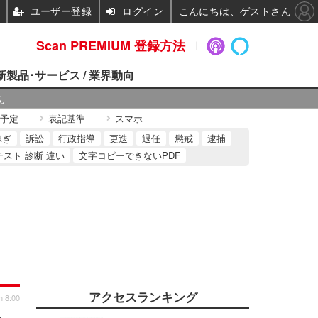
ユーザー登録
ログイン
こんにちは、ゲストさん
Scan PREMIUM 登録方法
 新製品･サービス / 業界動向
ん
予定
表記基準
スマホ
稼ぎ
訴訟
行政指導
更迭
退任
懲戒
逮捕
テスト 診断 違い
文字コピーできないPDF
アクセスランキング
n 8:00