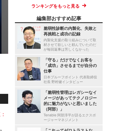
ランキングをもっと見る
編集部おすすめ記事
脆弱性診断の内製化、失敗と
再挑戦と成功の記録
内製化支援の取り組みについて取
材させて欲しいと頼んでいたのだ
が毎回返事は芳しくなかった
「守る」だけでなくお客を
「成功」させるまでが自分の
仕事
日本プルーフポイント 代表取締役
社長 野村健インタビュー
「脆弱性管理はレガシーなイ
メージがあってテクノロジー
的に魅力がないと思いました
（阿部）」
覧：
Tenable 阿部淳平が語るエクスポ
ージャーマネジメント
「これってゼロトラストな
Axcelead Drug Discovery Partners社員のメールアカウントに不正アクセス、約7,000通のメールで痕跡を確認