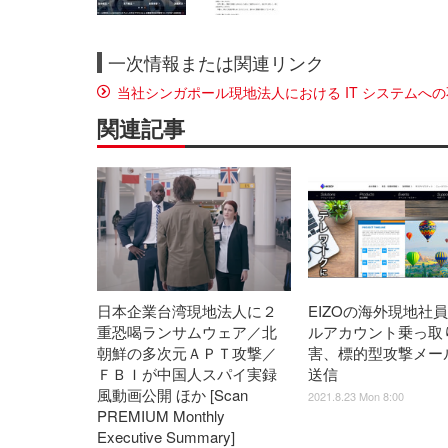
一次情報または関連リンク
当社シンガポール現地法人における IT システムへ
関連記事
日本企業台湾現地法人に２
EIZOの海外現地社
重恐喝ランサムウェア／北
ルアカウント乗っ取
朝鮮の多次元ＡＰＴ攻撃／
害、標的型攻撃メール
ＦＢＩが中国人スパイ実録
送信
風動画公開 ほか [Scan
2021.8.23 Mon 8:00
PREMIUM Monthly
Executive Summary]