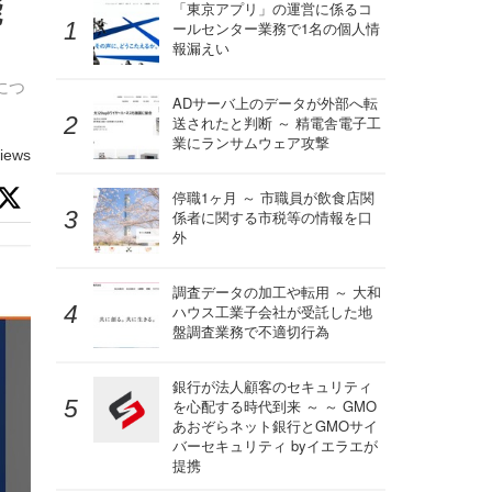
能
「東京アプリ」の運営に係るコ
ールセンター業務で1名の個人情
報漏えい
につ
ADサーバ上のデータが外部へ転
送されたと判断 ～ 精電舎電子工
業にランサムウェア攻撃
iews
停職1ヶ月 ～ 市職員が飲食店関
係者に関する市税等の情報を口
外
調査データの加工や転用 ～ 大和
ハウス工業子会社が受託した地
盤調査業務で不適切行為
銀行が法人顧客のセキュリティ
を心配する時代到来 ～ ～ GMO
あおぞらネット銀行とGMOサイ
バーセキュリティ byイエラエが
提携