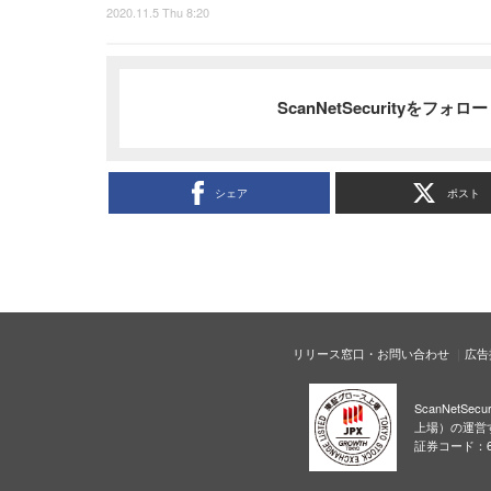
2020.11.5 Thu 8:20
ScanNetSecurityをフォ
シェア
ポスト
リリース窓口・お問い合わせ
広告
ScanNetS
上場）の運営
証券コード：6