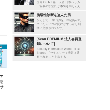
国内 OSINT 第一人者 日本ハッカ
ー協会の杉浦氏が本気を出したら
脆弱性診断を盗んだ男
かくして「良い診断」の定義が気
づいたらいつの間にかすっかり別
物に交換されていた
[Scan PREMIUM 法人会員登
録について]
Security Information Wants To Be
Shared.「セキュリティ情報は共
有されることを欲する」
ア
急
がサ