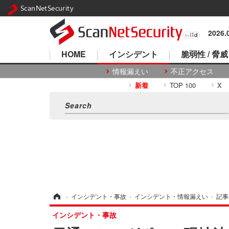
ScanNetSecurity
2026
HOME
インシデント
脆弱性 / 脅威
情報漏えい
不正アクセス
新着
TOP 100
X
ホーム
›
インシデント・事故
›
インシデント・情報漏えい
›
記事
インシデント・事故