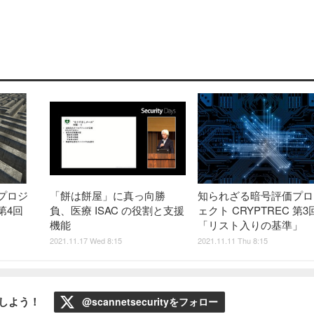
プロジ
「餅は餅屋」に真っ向勝
知られざる暗号評価プロ
 第4回
負、医療 ISAC の役割と支援
ェクト CRYPTREC 第3
機能
「リスト入りの基準」
2021.11.17 Wed 8:15
2021.11.11 Thu 8:15
ローしよう！
@scannetsecurityをフォロー