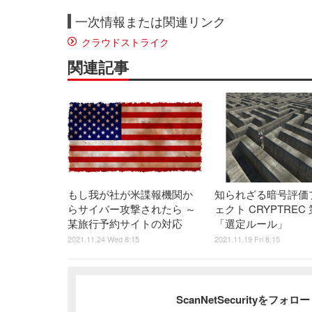
一次情報または関連リンク
クラウドストライク
関連記事
もし我が社が米諜報機関か
知られざる暗号評価
らサイバー攻撃されたら ～
ェクト CRYPTREC
某旅行予約サイトの対応
「選定ルール」
2021.11.24 Wed 8:15
2021.11.19 Fri 8:15
ScanNetSecurityをフォ