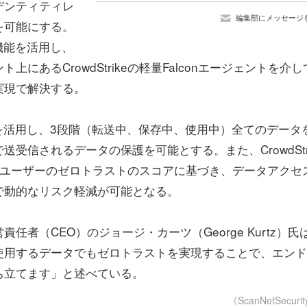
デンティティレ
編集部にメッセージ
を可能にする。
的機能を活用し、
あるCrowdStrikeの軽量Falconエージェントを介し
実現で解決する。
の技術を活用し、3段階（転送中、保存中、使用中）全てのデータ
受信されるデータの保護を可能とする。また、CrowdStri
わせ、個別のユーザーのゼロトラストのスコアに基づき、データアクセ
で動的なリスク軽減が可能となる。
（CEO）のジョージ・カーツ（George Kurtz）氏
使用するデータでもゼロトラストを実現することで、エンド
ち立てます」と述べている。
《ScanNetSecuri