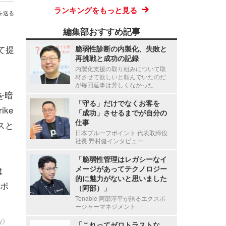
ランキングをもっと見る
を送る
編集部おすすめ記事
て提
脆弱性診断の内製化、失敗と
再挑戦と成功の記録
内製化支援の取り組みについて取
材させて欲しいと頼んでいたのだ
が毎回返事は芳しくなかった
を暗
「守る」だけでなくお客を
ke
「成功」させるまでが自分の
仕事
スと
日本プルーフポイント 代表取締役
社長 野村健インタビュー
「脆弱性管理はレガシーなイ
メージがあってテクノロジー
は
的に魅力がないと思いました
ポ
（阿部）」
Tenable 阿部淳平が語るエクスポ
ージャーマネジメント
ty》
「これってゼロトラストな