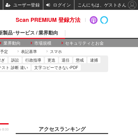
ユーザー登録
ログイン
こんにちは、ゲストさん
Scan PREMIUM 登録方法
 新製品･サービス / 業界動向
業界動向
市場規模
セキュリティとお金
予定
表記基準
スマホ
稼ぎ
訴訟
行政指導
更迭
退任
懲戒
逮捕
テスト 診断 違い
文字コピーできないPDF
アクセスランキング
e 8:00