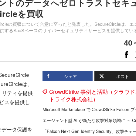
ドポイントのデータへゼロトラストセキ
rcleを買収
rcleの買収について合意に至ったと発表した。SecureCircleは、エ
供するSaaSベースのサイバーセキュリティサービスを提供してい
40
v
reCircle
シェア
ポスト
Circleは、
CrowdStrike 事例と活動（クラウ
ュリティを提供
トライク株式会社）
ービスを提供し
術でデータ保護を