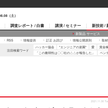
.08.08（土）
調査レポート / 白書
講演 / セミナー
新技術 /
新製品 サービス
RSS
情報提供
訂正 お詫び
情報公開原則
取材
ハッカー協会
"エンジニアの楽園"
愛
賞金
注目検索ワード
「この脆弱性は〇〇社の△△が報告した」
ペン
2021.11.30 Tu