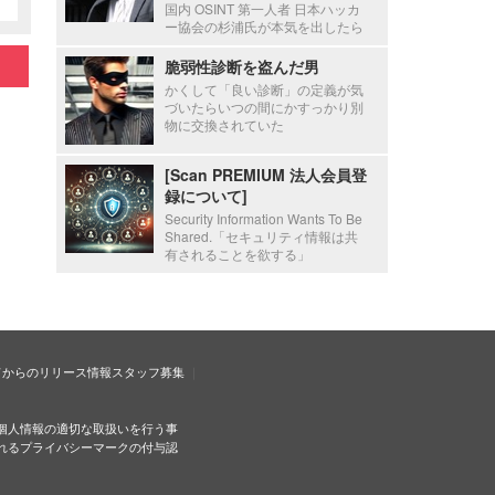
国内 OSINT 第一人者 日本ハッカ
ー協会の杉浦氏が本気を出したら
脆弱性診断を盗んだ男
かくして「良い診断」の定義が気
づいたらいつの間にかすっかり別
物に交換されていた
[Scan PREMIUM 法人会員登
録について]
Security Information Wants To Be
Shared.「セキュリティ情報は共
有されることを欲する」
ドからのリリース情報
スタッフ募集
個人情報の適切な取扱いを行う事
れるプライバシーマークの付与認