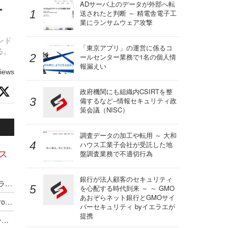
ュ
ADサーバ上のデータが外部へ転
送されたと判断 ～ 精電舎電子工
業にランサムウェア攻撃
ンド
「東京アプリ」の運営に係るコ
る。
ールセンター業務で1名の個人情
報漏えい
iews
政府機関にも組織内CSIRTを整
備するなど--情報セキュリティ政
策会議（NISC）
調査データの加工や転用 ～ 大和
ハウス工業子会社が受託した地
ドス
盤調査業務で不適切行為
銀行が法人顧客のセキュリティ
Microsoft Marketplace で CrowdStrike Falcon プラットフォームの購入が可能に
を心配する時代到来 ～ ～ GMO
あおぞらネット銀行とGMOサイ
エージェント型 AI が新たな攻撃対象領域に ～ CrowdStrike「2025年版脅威ハンティングレポート」
バーセキュリティ byイエラエが
提携
「Falcon Next-Gen Identity Security」攻撃チェーン全体にわたるアイデンティティ保護