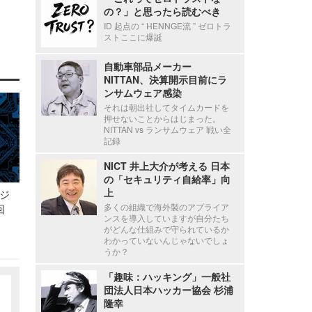
の？」と思ったら読むべき
ID 起点の “ HENNGE流 ” ゼロトラ
ストここに爆誕
自動車部品メーカー
NITTAN、決算開示目前にラ
ンサムウェア感染
それは朝出社してタイムカードを
押せないことからはじまった。
NITTAN vs ランサムウェア 戦い全
記録
NICT 井上大介が考える 日本
の「セキュリティ自給率」向
上
ジ
多くの組織で海外製のアプライア
回
ンスを導入していますが自分たち
がどんな仕組みで守られているか
わかっていないんじゃないでしょ
うか？
「趣味：ハッキング」一般社
団法人日本ハッカー協会 杉浦
隆幸