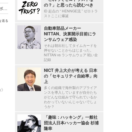
の？」と思ったら読むべき
海外貨物検査と契約する有機JAS認証審査員がサポート詐欺被害
ID 起点の “ HENNGE流 ” ゼロトラ
ストここに爆誕
を送る
自動車部品メーカー
NITTAN、決算開示目前にラ
ンサムウェア感染
それは朝出社してタイムカードを
押せないことからはじまった。
NITTAN vs ランサムウェア 戦い全
記録
NICT 井上大介が考える 日本
の「セキュリティ自給率」向
上
多くの組織で海外製のアプライア
ty》
ンスを導入していますが自分たち
がどんな仕組みで守られているか
わかっていないんじゃないでしょ
うか？
「趣味：ハッキング」一般社
団法人日本ハッカー協会 杉浦
隆幸