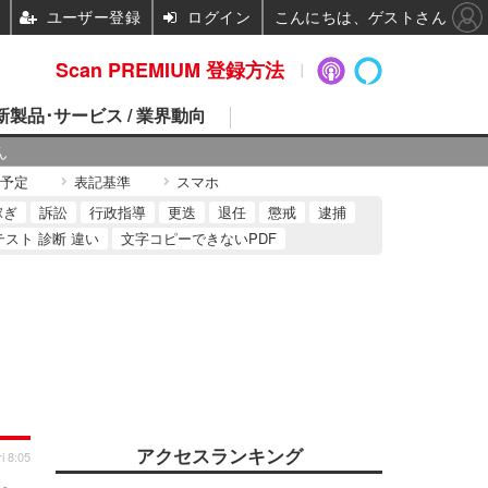
ユーザー登録
ログイン
こんにちは、ゲストさん
Scan PREMIUM 登録方法
 新製品･サービス / 業界動向
ん
予定
表記基準
スマホ
稼ぎ
訴訟
行政指導
更迭
退任
懲戒
逮捕
テスト 診断 違い
文字コピーできないPDF
アクセスランキング
i 8:05