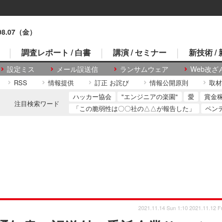
.08.07（金）
調査レポート / 白書
講演 / セミナー
新技術 /
設定ミス
メール誤送信
ランサムウェア
Web改ざ
RSS
情報提供
訂正 お詫び
情報公開原則
取材
ハッカー協会
"エンジニアの楽園"
愛
賞金
注目検索ワード
「この脆弱性は〇〇社の△△が報告した」
ペン
2021.11.14 Sun 1:10
2021.11.12 Fr