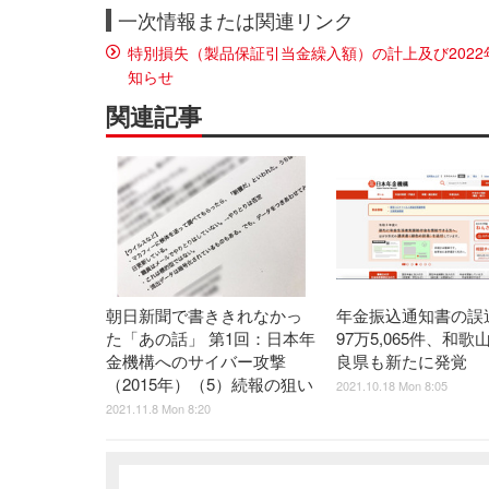
一次情報または関連リンク
特別損失（製品保証引当金繰入額）の計上及び202
知らせ
関連記事
朝日新聞で書ききれなかっ
年金振込通知書の誤
た「あの話」 第1回：日本年
97万5,065件、和
金機構へのサイバー攻撃
良県も新たに発覚
（2015年）（5）続報の狙い
2021.10.18 Mon 8:05
2021.11.8 Mon 8:20