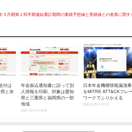
2年３月期第２四半期連結累計期間の業績予想値と実績値との差異に関す
送付は
年金振込通知書に誤って別
日本年金機構情報漏洩事
歌山県と奈
人情報を印刷、対象は愛知
をMITRE ATT&CKフレ
県と三重県と福岡県の一部
ワークでふりかえる
地域
2020.9.25 Fri 8:15
2021.10.8 Fri 8:05