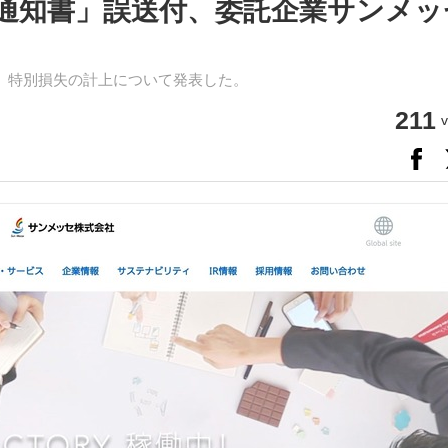
通知書」誤送付、委託企業サンメッ
日、特別損失の計上について発表した。
211
v