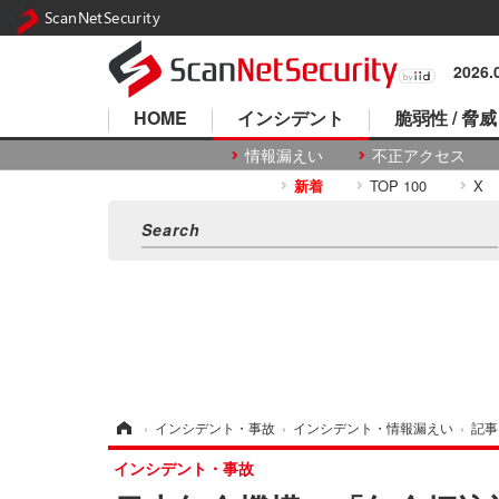
ScanNetSecurity
2026
HOME
インシデント
脆弱性 / 脅威
情報漏えい
不正アクセス
新着
TOP 100
X
ホーム
›
インシデント・事故
›
インシデント・情報漏えい
›
記事
インシデント・事故