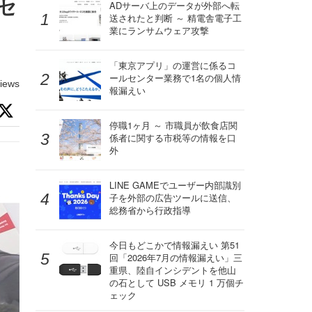
セ
ADサーバ上のデータが外部へ転
送されたと判断 ～ 精電舎電子工
業にランサムウェア攻撃
「東京アプリ」の運営に係るコ
ールセンター業務で1名の個人情
iews
報漏えい
停職1ヶ月 ～ 市職員が飲食店関
係者に関する市税等の情報を口
外
LINE GAMEでユーザー内部識別
子を外部の広告ツールに送信、
総務省から行政指導
今日もどこかで情報漏えい 第51
回「2026年7月の情報漏えい」三
重県、陸自インシデントを他山
の石として USB メモリ 1 万個チ
ェック