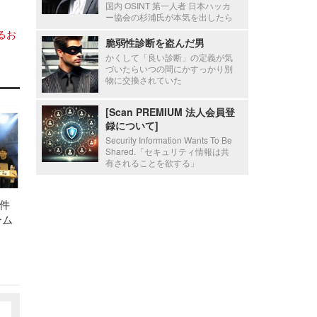
国内 OSINT 第一人者 日本ハッカ
ー協会の杉浦氏が本気を出したら
るお
脆弱性診断を盗んだ男
かくして「良い診断」の定義が気
づいたらいつの間にかすっかり別
物に交換されていた
[Scan PREMIUM 法人会員登
録について]
Security Information Wants To Be
Shared.「セキュリティ情報は共
有されることを欲する」
件
ーム