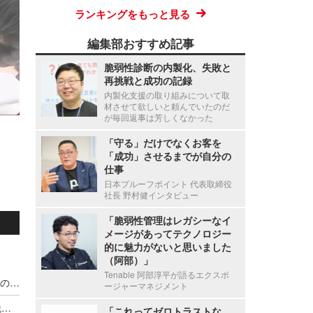
ランキングをもっと見る
編集部おすすめ記事
脆弱性診断の内製化、失敗と
再挑戦と成功の記録
内製化支援の取り組みについて取
材させて欲しいと頼んでいたのだ
が毎回返事は芳しくなかった
「守る」だけでなくお客を
「成功」させるまでが自分の
仕事
日本プルーフポイント 代表取締役
社長 野村健インタビュー
「脆弱性管理はレガシーなイ
メージがあってテクノロジー
的に魅力がないと思いました
（阿部）」
Tenable 阿部淳平が語るエクスポ
宇都宮病院職員の患者情報利用による別医療機関のダイレクトメール郵送、調査の結果 直接的金銭的利益の受領が無いことを確認
ージャーマネジメント
停職1ヶ月 ～ 市職員が飲食店関係者に関する市税等の情報を口外
「これってゼロトラストな