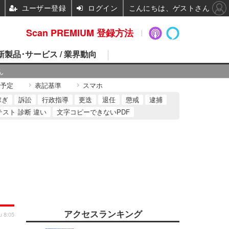
ユーザー登録
ログイン
こんにちは、ゲストさん
Scan PREMIUM 登録方法
 新製品･サービス / 業界動向
ん
予定
表記基準
スマホ
稼ぎ
訴訟
行政指導
更迭
退任
懲戒
逮捕
テスト 診断 違い
文字コピーできないPDF
アクセスランキング
u 8:05