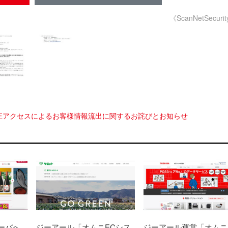
《ScanNetSecuri
正アクセスによるお客様情報流出に関するお詫びとお知らせ
ーバへ
ジーアール「オムニECシス
ジーアール運営「オムニ