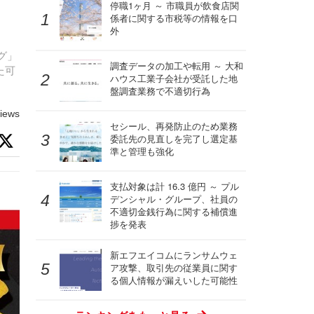
停職1ヶ月 ～ 市職員が飲食店関
係者に関する市税等の情報を口
外
グ」
調査データの加工や転用 ～ 大和
た可
ハウス工業子会社が受託した地
盤調査業務で不適切行為
iews
セシール、再発防止のため業務
委託先の見直しを完了し選定基
準と管理も強化
支払対象は計 16.3 億円 ～ プル
デンシャル・グループ、社員の
不適切金銭行為に関する補償進
捗を発表
新エフエイコムにランサムウェ
ア攻撃、取引先の従業員に関す
る個人情報が漏えいした可能性