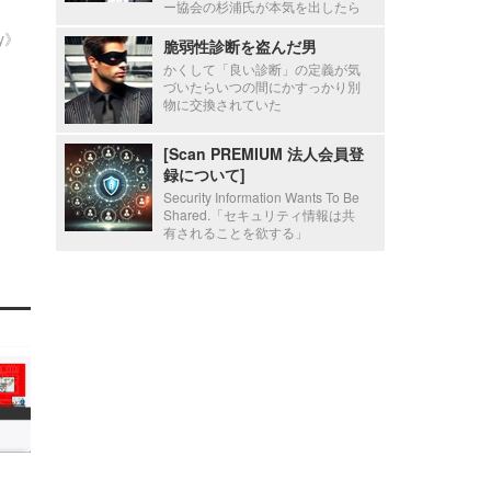
ー協会の杉浦氏が本気を出したら
ty》
脆弱性診断を盗んだ男
かくして「良い診断」の定義が気
づいたらいつの間にかすっかり別
物に交換されていた
[Scan PREMIUM 法人会員登
録について]
Security Information Wants To Be
Shared.「セキュリティ情報は共
有されることを欲する」