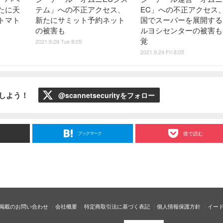
たに天
テム」への不正アクセス、
EC」への不正アクセス
トマト
新たにサミット予約ネット
国でスーパーを展開する
の被害も
ルヨシセンターの被害も
覚
2021.9.28 Tue 8:05
2021.9.24 Fri 8:05
ローしよう！
@scannetsecurityをフォロー
ブックマーク
後で読む
掲載のお問い合わせ
会社概要
特定商取引法に基づく表記
個人情報保護方針
イー