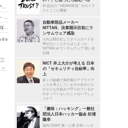
ID 起点の “ HENNGE流 ” ゼロトラ
Axcelead Drug Discovery Partners社員のメールアカウントに不正アクセス、約7,000通のメールで痕跡を確認
ストここに爆誕
ADサーバ上のデータが外部へ転送されたと判断 ～ 精電舎電子工業にランサムウェア攻撃
自動車部品メーカー
新エフエイコムにランサムウェア攻撃、取引先の従業員に関する個人情報が漏えいした可能性
NITTAN、決算開示目前にラ
ンサムウェア感染
それは朝出社してタイムカードを
を送る
押せないことからはじまった。
NITTAN vs ランサムウェア 戦い全
記録
三
NICT 井上大介が考える 日本
した
の「セキュリティ自給率」向
上
多くの組織で海外製のアプライア
ンスを導入していますが自分たち
がどんな仕組みで守られているか
わかっていないんじゃないでしょ
うか？
「趣味：ハッキング」一般社
団法人日本ハッカー協会 杉浦
隆幸
国内 OSINT 第一人者 日本ハッカ