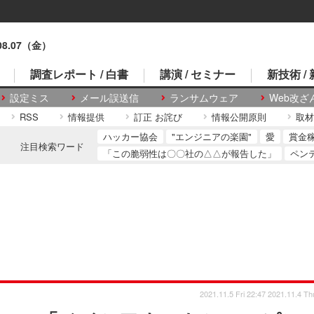
.08.07（金）
調査レポート / 白書
講演 / セミナー
新技術 /
設定ミス
メール誤送信
ランサムウェア
Web改ざ
RSS
情報提供
訂正 お詫び
情報公開原則
取材
ハッカー協会
"エンジニアの楽園"
愛
賞金
注目検索ワード
「この脆弱性は〇〇社の△△が報告した」
ペン
2021.11.5 Fri 22:47
2021.11.4 Th