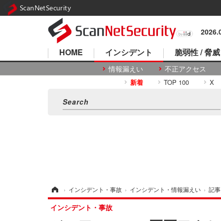
ScanNetSecurity
2026
HOME
インシデント
脆弱性 / 脅威
情報漏えい
不正アクセス
新着
TOP 100
X
ホーム
›
インシデント・事故
›
インシデント・情報漏えい
›
記事
インシデント・事故