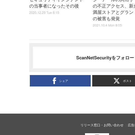
の当事者になったその後
の不正アクセス、新
満屋ストアとグラン
2020.12.29 Tue 8:15
の被害も発覚
2021.10.4 Mon 8:05
ScanNetSecurityをフォ
シェア
ポスト
リリース窓口・お問い合わせ
広告