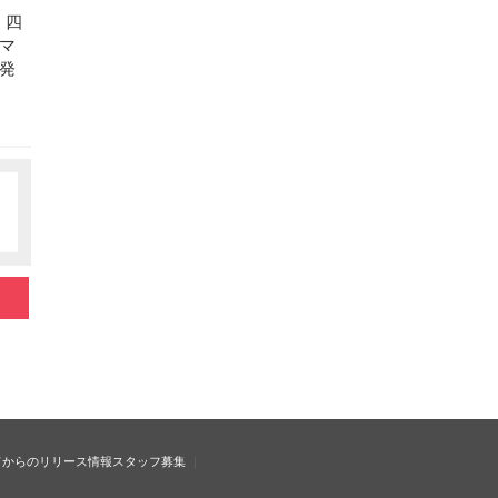
、四
マ
発
ドからのリリース情報
スタッフ募集