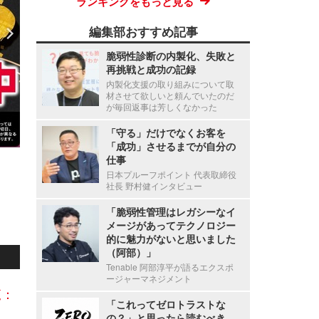
ランキングをもっと見る
編集部おすすめ記事
脆弱性診断の内製化、失敗と
再挑戦と成功の記録
内製化支援の取り組みについて取
材させて欲しいと頼んでいたのだ
が毎回返事は芳しくなかった
「守る」だけでなくお客を
「成功」させるまでが自分の
仕事
日本プルーフポイント 代表取締役
社長 野村健インタビュー
「脆弱性管理はレガシーなイ
メージがあってテクノロジー
的に魅力がないと思いました
（阿部）」
Tenable 阿部淳平が語るエクスポ
ージャーマネジメント
覧：
「これってゼロトラストな
の？」と思ったら読むべき