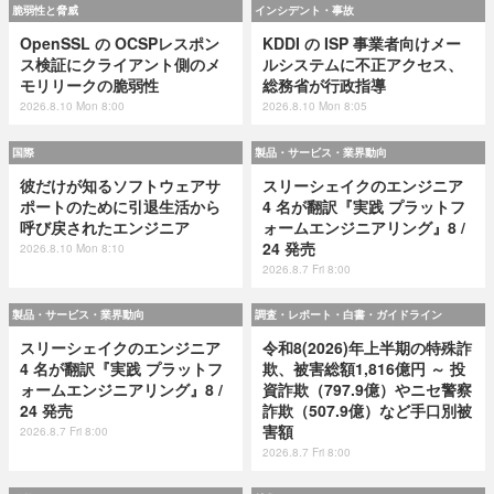
脆弱性と脅威
インシデント・事故
OpenSSL の OCSPレスポン
KDDI の ISP 事業者向けメー
ス検証にクライアント側のメ
ルシステムに不正アクセス、
モリリークの脆弱性
総務省が行政指導
2026.8.10 Mon 8:00
2026.8.10 Mon 8:05
国際
製品・サービス・業界動向
彼だけが知るソフトウェアサ
スリーシェイクのエンジニア
ポートのために引退生活から
4 名が翻訳『実践 プラットフ
呼び戻されたエンジニア
ォームエンジニアリング』8 /
24 発売
2026.8.10 Mon 8:10
2026.8.7 Fri 8:00
製品・サービス・業界動向
調査・レポート・白書・ガイドライン
スリーシェイクのエンジニア
令和8(2026)年上半期の特殊詐
4 名が翻訳『実践 プラットフ
欺、被害総額1,816億円 ～ 投
ォームエンジニアリング』8 /
資詐欺（797.9億）やニセ警察
24 発売
詐欺（507.9億）など手口別被
害額
2026.8.7 Fri 8:00
2026.8.7 Fri 8:00