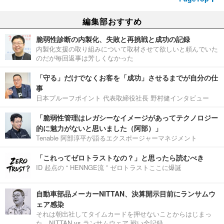
編集部おすすめ
脆弱性診断の内製化、失敗と再挑戦と成功の記録
内製化支援の取り組みについて取材させて欲しいと頼んでいた
のだが毎回返事は芳しくなかった
「守る」だけでなくお客を「成功」させるまでが自分の仕
事
日本プルーフポイント 代表取締役社長 野村健インタビュー
「脆弱性管理はレガシーなイメージがあってテクノロジー
的に魅力がないと思いました（阿部）」
Tenable 阿部淳平が語るエクスポージャーマネジメント
「これってゼロトラストなの？」と思ったら読むべき
ID 起点の “ HENNGE流 ” ゼロトラストここに爆誕
自動車部品メーカーNITTAN、決算開示目前にランサムウ
ェア感染
それは朝出社してタイムカードを押せないことからはじまっ
た。NITTAN vs ランサムウェア 戦い全記録