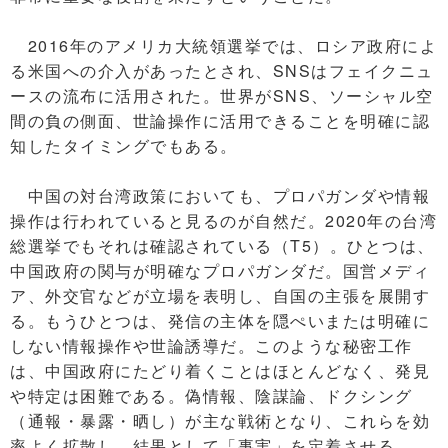
2016年のアメリカ大統領選挙では、ロシア政府によ
る米国への介入があったとされ、SNSはフェイクニュ
ースの流布に活用された。世界がSNS、ソーシャル空
間の負の側面、世論操作に活用できることを明確に認
知したタイミングでもある。
中国の対台湾政策においても、プロパガンダや情報
操作は行われていると見るのが自然だ。2020年の台湾
総選挙でもそれは確認されている（T5）。ひとつは、
中国政府の関与が明確なプロパガンダだ。国営メディ
ア、外交官などが立場を表明し、自国の主張を展開す
る。もうひとつは、発信の主体を隠ぺいまたは明確に
しない情報操作や世論誘導だ。このような秘密工作
は、中国政府にたどり着くことはほとんどなく、発見
や特定は困難である。偽情報、陰謀論、ドクシング
（通報・暴露・晒し）が主な戦術となり、これらを効
率よく拡散し、結果として「事実」を定着させる。