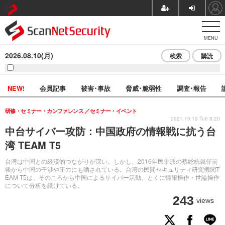
MENU
2026.08.10(月)
検索
購読
NEW!
会員記事
被害･事故
脅威･脆弱性
調査･報告
研修・セミナー・カンファレンス
セミナー・イベント
2021.10.19 Tue 8:20
中台サイバー攻防：中国政府の情報戦に抗う台
湾 TEAM T5
台湾は中国との経済的つながりが深い。しかし、2016年民主派の蔡総統就任前
後から中国の干渉や圧力にも晒されている。台湾の民間セキュリティ研究機関T
EAM T5は、そのころから中国によるサイバー活動、とくに情報操作・世論操作
について分析を続けている。
243
views