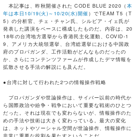
本記事は、昨秋開催された CODE BLUE 2020（
本
年は本日10/19(火)～10/20(水)開催
）でTEAM T5（T
5）の分析官、チェ・チャン氏、シルビア・イェ氏が
発表した講演をベースに構成したものだ。内容は、20
18年の台湾地方選挙から香港民主化運動、COVID-1
9、アメリカ大統領選挙、台湾総選挙における中国政
府のプロパガンダ、工作活動がどんなものだったの
か、さらにコンテンツファームが作成したデマ情報を
拡散させる手法の解説にも及んだ。
●台湾に対して行われた2つの情報操作戦略
プロパガンダや世論操作は、サイバー以前の時代か
ら国際政治や紛争・戦争において重要な戦術のひとつ
だった。それは現在でも変わらないが、情報操作のた
めの手法や技術は大きく変わっている。最大の変化
は、ネットやソーシャル空間が世論操作、情報操作に
非常に重要な役割を果たすということだ。