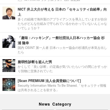
NICT 井上大介が考える 日本の「セキュリティ自給率」向
上
多くの組織で海外製のアプライアンスを導入していますが自分
たちがどんな仕組みで守られているかわかっていないんじゃな
いでしょうか？
「趣味：ハッキング」一般社団法人日本ハッカー協会 杉
浦 隆幸
国内 OSINT 第一人者 日本ハッカー協会の杉浦氏が本気を出し
たら
脆弱性診断を盗んだ男
かくして「良い診断」の定義が気づいたらいつの間にかすっか
り別物に交換されていた
[Scan PREMIUM 法人会員登録について]
Security Information Wants To Be Shared.「セキュリティ情報
は共有されることを欲する」
News Category