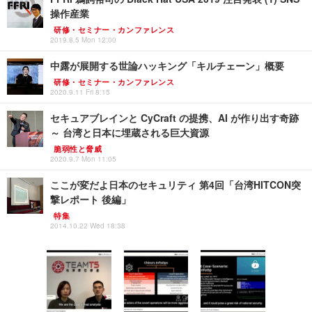
操作産業
研修・セミナー・カンファレンス
2019.8.5 Mon 12:00
中露が展開する世論ハッキング「キルチェーン」概要
研修・セミナー・カンファレンス
2020.9.11 Fri 8:15
セキュアブレインと CyCraft の提携、AI が作り出す奇跡
～ 台湾と日本に埋蔵される巨大資源
脆弱性と脅威
2020.9.7 Mon 11:05
ここが変だよ日本のセキュリティ 第4回「台湾HITCON突
撃レポート 後編」
特集
2014.10.22 Wed 18:38