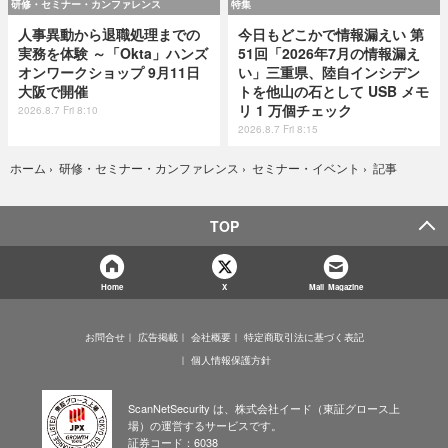
研修・セミナー・カンファレンス
特集
人事異動から退職処理までの
今日もどこかで情報漏えい 第
実務を体験 ～「Okta」ハンズ
51回「2026年7月の情報漏え
オンワークショップ 9月11日
い」三重県、陸自インシデン
大阪で開催
トを他山の石として USB メモ
リ 1 万個チェック
2026.8.7 Fri 8:10
2026.8.7 Fri 8:15
記事
ホーム
›
研修・セミナー・カンファレンス
›
セミナー・イベント
›
TOP
Home
X
Mail Magazine
お問合せ
広告掲載
会社概要
特定商取引法に基づく表記
個人情報保護方針
ScanNetSecurity は、株式会社イード（東証グロース上
場）の運営するサービスです。
証券コード：6038