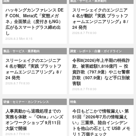
国際
製品・サービス・業界動向
ハッキングカンファレンス DE
スリーシェイクのエンジニア
F CON、Meta式「変態メガ
4 名が翻訳『実践 プラットフ
ネ」全面禁止（度付きもNG）
ォームエンジニアリング』8 /
広がるスマートグラス締め出
24 発売
し
2026.8.7 Fri 8:00
2026.8.3 Mon 8:15
製品・サービス・業界動向
調査・レポート・白書・ガイドライン
スリーシェイクのエンジニア
令和8(2026)年上半期の特殊詐
4 名が翻訳『実践 プラットフ
欺、被害総額1,816億円 ～ 投
ォームエンジニアリング』8 /
資詐欺（797.9億）やニセ警察
24 発売
詐欺（507.9億）など手口別被
害額
2026.8.7 Fri 8:00
2026.8.7 Fri 8:00
研修・セミナー・カンファレンス
特集
人事異動から退職処理までの
今日もどこかで情報漏えい 第
実務を体験 ～「Okta」ハンズ
51回「2026年7月の情報漏え
オンワークショップ 9月11日
い」三重県、陸自インシデン
大阪で開催
トを他山の石として USB メモ
リ 1 万個チェック
2026.8.7 Fri 8:10