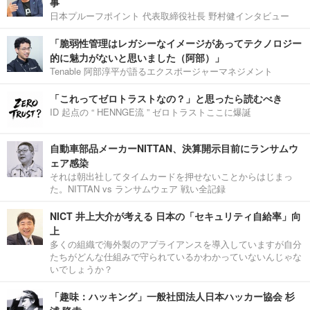
事
日本プルーフポイント 代表取締役社長 野村健インタビュー
「脆弱性管理はレガシーなイメージがあってテクノロジー
的に魅力がないと思いました（阿部）」
Tenable 阿部淳平が語るエクスポージャーマネジメント
「これってゼロトラストなの？」と思ったら読むべき
ID 起点の “ HENNGE流 ” ゼロトラストここに爆誕
自動車部品メーカーNITTAN、決算開示目前にランサムウ
ェア感染
それは朝出社してタイムカードを押せないことからはじまっ
た。NITTAN vs ランサムウェア 戦い全記録
NICT 井上大介が考える 日本の「セキュリティ自給率」向
上
多くの組織で海外製のアプライアンスを導入していますが自分
たちがどんな仕組みで守られているかわかっていないんじゃな
いでしょうか？
「趣味：ハッキング」一般社団法人日本ハッカー協会 杉