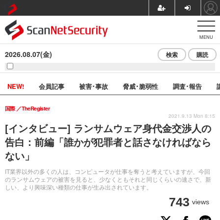
MENU
2026.08.07(金)
検索
購読
NEW!
会員記事
被害･事故
脅威･脆弱性
調査･報告
国際
TheRegister
2021.9.13 Mon 8:15
[インタビュー] ランサムウェア身代金交渉人の
告白：前編「誰かが犯罪者と話さなければなら
ない」
IT業界以外の多くの人は、コンピュータが仕事を奪うと考えていますが、今回
のランサムウェアの被害を見ると、少なくともそれと同じくらいの速さで、新
しい、より興味深い種類の仕事が生み出されています。
743
views