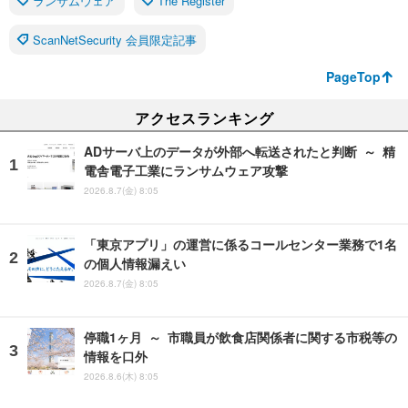
ランサムウェア
The Register
ScanNetSecurity 会員限定記事
PageTop
アクセスランキング
ADサーバ上のデータが外部へ転送されたと判断 ～ 精
電舎電子工業にランサムウェア攻撃
2026.8.7(金) 8:05
「東京アプリ」の運営に係るコールセンター業務で1名
の個人情報漏えい
2026.8.7(金) 8:05
停職1ヶ月 ～ 市職員が飲食店関係者に関する市税等の
情報を口外
2026.8.6(木) 8:05