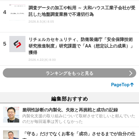
調査データの加工や転用 ～ 大和ハウス工業子会社が受
託した地盤調査業務で不適切行為
2026.8.5(水) 8:05
リチェルカセキュリティ、防衛装備庁「安全保障技術
研究推進制度」研究課題で「AA（想定以上の成果）」
獲得
2026.4.22(水) 8:00
ランキングをもっと見る
PageTop
編集部おすすめ
脆弱性診断の内製化、失敗と再挑戦と成功の記録
内製化支援の取り組みについて取材させて欲しいと頼んでいた
のだが毎回返事は芳しくなかった
「守る」だけでなくお客を「成功」させるまでが自分の仕