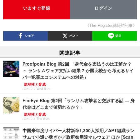
いますぐ登録
ログイン
《The Register誌特約記事》
シェア
ポスト
送る
関連記事
Proofpoint Blog 第2回 「身代金を支払うのは正解か？
～ ランサムウェア支払い結果 7 か国比較から考えるサイ
バー犯罪エコシステムへの対処」
脆弱性と脅威
2021.7.7 Wed 8:20
FireEye Blog 第2回「ランサム攻撃者と交渉する話 ― 身
代金はどこまで値切れるか？」
脆弱性と脅威
2021.7.1 Thu 8:25
中国来年度サイバー人材新卒1,300人採用／APT組織ラン
サムで小遣い稼ぎか／政府御用達マルウェア ほか [Scan