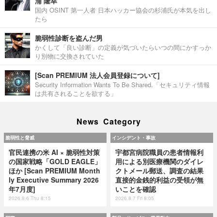
浦 隆幸
国内 OSINT 第一人者 日本ハッカー協会の杉浦氏が本気を出し
たら
脆弱性診断を盗んだ男
かくして「良い診断」の定義が気づいたらいつの間にかすっか
り別物に交換されていた
[Scan PREMIUM 法人会員登録について]
Security Information Wants To Be Shared.「セキュリティ情報
は共有されることを欲する」
News Category
脆弱性と脅威
インシデント・事故
官民連携の米 AI × 脆弱性対策
宇都宮病院職員の患者情報利
の国家戦略「GOLD EAGLE」
用による別医療機関のダイレ
ほか [Scan PREMIUM Month
クトメール郵送、調査の結果
ly Executive Summary 2026
直接的金銭的利益の受領が無
年7月度]
いことを確認
2026.8.6 Thu 8:15
2026.8.7 Fri 8:05