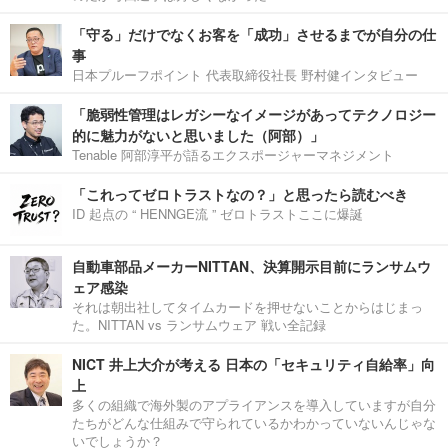
「守る」だけでなくお客を「成功」させるまでが自分の仕
事
日本プルーフポイント 代表取締役社長 野村健インタビュー
「脆弱性管理はレガシーなイメージがあってテクノロジー
的に魅力がないと思いました（阿部）」
Tenable 阿部淳平が語るエクスポージャーマネジメント
「これってゼロトラストなの？」と思ったら読むべき
ID 起点の “ HENNGE流 ” ゼロトラストここに爆誕
自動車部品メーカーNITTAN、決算開示目前にランサムウ
ェア感染
それは朝出社してタイムカードを押せないことからはじまっ
た。NITTAN vs ランサムウェア 戦い全記録
NICT 井上大介が考える 日本の「セキュリティ自給率」向
上
多くの組織で海外製のアプライアンスを導入していますが自分
たちがどんな仕組みで守られているかわかっていないんじゃな
いでしょうか？