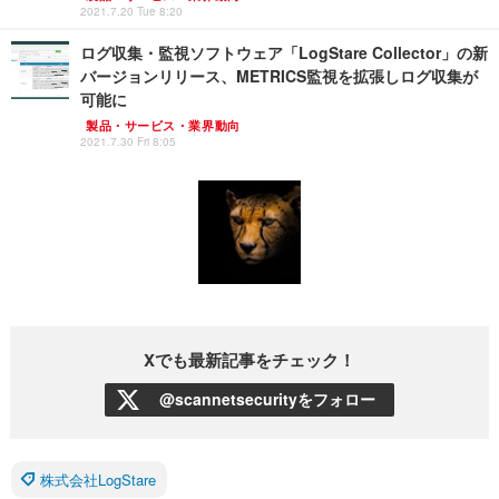
2021.7.20 Tue 8:20
ログ収集・監視ソフトウェア「LogStare Collector」の新
バージョンリリース、METRICS監視を拡張しログ収集が
可能に
製品・サービス・業界動向
2021.7.30 Fri 8:05
Xでも最新記事をチェック！
@scannetsecurityをフォロー
株式会社LogStare