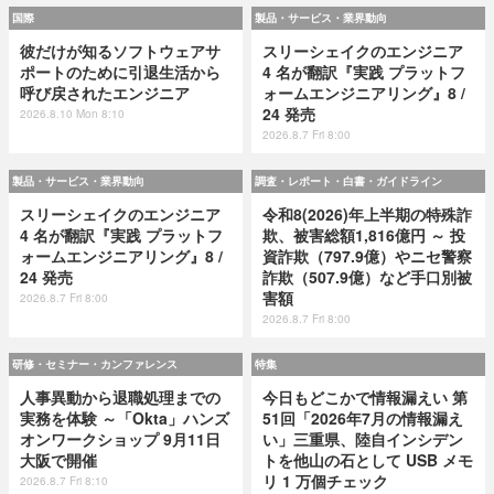
国際
製品・サービス・業界動向
彼だけが知るソフトウェアサ
スリーシェイクのエンジニア
ポートのために引退生活から
4 名が翻訳『実践 プラットフ
呼び戻されたエンジニア
ォームエンジニアリング』8 /
24 発売
2026.8.10 Mon 8:10
2026.8.7 Fri 8:00
製品・サービス・業界動向
調査・レポート・白書・ガイドライン
スリーシェイクのエンジニア
令和8(2026)年上半期の特殊詐
4 名が翻訳『実践 プラットフ
欺、被害総額1,816億円 ～ 投
ォームエンジニアリング』8 /
資詐欺（797.9億）やニセ警察
24 発売
詐欺（507.9億）など手口別被
害額
2026.8.7 Fri 8:00
2026.8.7 Fri 8:00
研修・セミナー・カンファレンス
特集
人事異動から退職処理までの
今日もどこかで情報漏えい 第
実務を体験 ～「Okta」ハンズ
51回「2026年7月の情報漏え
オンワークショップ 9月11日
い」三重県、陸自インシデン
大阪で開催
トを他山の石として USB メモ
リ 1 万個チェック
2026.8.7 Fri 8:10