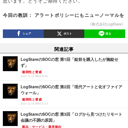
思います。どうぞご期待ください。
今回の教訓： アラートポリシーにもニューノーマルを
《株式会社LogStare》
シェア
ポスト
送る
関連記事
LogStareのSOCの窓 第1回「錠前を購入したが施錠せ
ず」
脆弱性と脅威
2021.5.12 Wed 9:00
LogStareのSOCの窓 第2回「現代アートと化すファイア
ウォール」
脆弱性と脅威
2021.6.16 Wed 8:15
LogStareのSOCの窓 第3回「ログから見つけたリモート
会議の不調の原因」
製品・サービス・業界動向