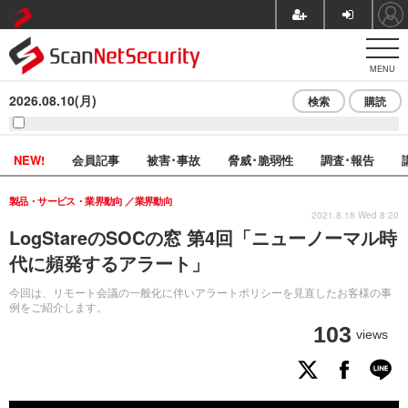
MENU
2026.08.10(月)
検索
購読
NEW!
会員記事
被害･事故
脅威･脆弱性
調査･報告
製品・サービス・業界動向
業界動向
2021.8.18 Wed 8:20
LogStareのSOCの窓 第4回「ニューノーマル時
代に頻発するアラート」
今回は、リモート会議の一般化に伴いアラートポリシーを見直したお客様の事
例をご紹介します。
103
views