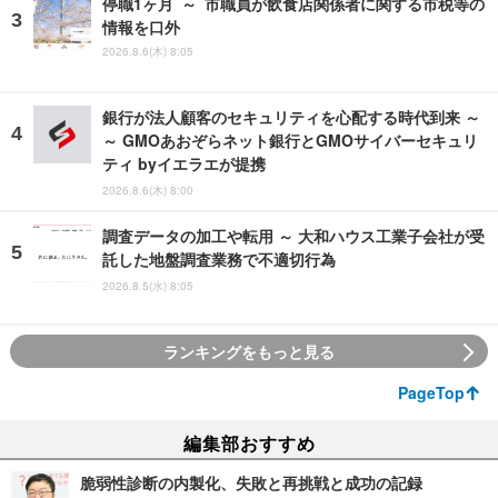
停職1ヶ月 ～ 市職員が飲食店関係者に関する市税等の
情報を口外
2026.8.6(木) 8:05
銀行が法人顧客のセキュリティを心配する時代到来 ～
～ GMOあおぞらネット銀行とGMOサイバーセキュリ
ティ byイエラエが提携
2026.8.6(木) 8:00
調査データの加工や転用 ～ 大和ハウス工業子会社が受
託した地盤調査業務で不適切行為
2026.8.5(水) 8:05
ランキングをもっと見る
PageTop
編集部おすすめ
脆弱性診断の内製化、失敗と再挑戦と成功の記録