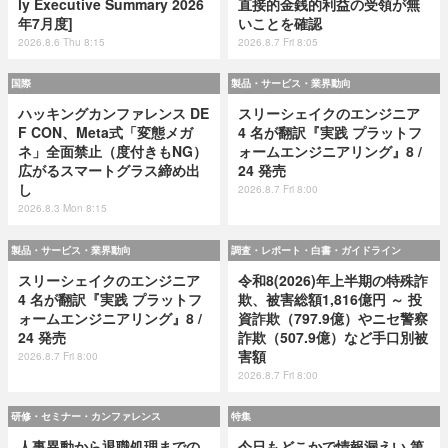
ly Executive Summary 2026
直接的金銭的利益の受領が無
年7月度]
いことを確認
2026.8.6 Thu 8:15
2026.8.7 Fri 8:05
国際
製品・サービス・業界動向
ハッキングカンファレンス DE
スリーシェイクのエンジニア
F CON、Meta式「変態メガ
4 名が翻訳『実践 プラットフ
ネ」全面禁止（度付きもNG）
ォームエンジニアリング』8 /
広がるスマートグラス締め出
24 発売
し
2026.8.7 Fri 8:00
2026.8.3 Mon 8:15
製品・サービス・業界動向
調査・レポート・白書・ガイドライン
スリーシェイクのエンジニア
令和8(2026)年上半期の特殊詐
4 名が翻訳『実践 プラットフ
欺、被害総額1,816億円 ～ 投
ォームエンジニアリング』8 /
資詐欺（797.9億）やニセ警察
24 発売
詐欺（507.9億）など手口別被
害額
2026.8.7 Fri 8:00
2026.8.7 Fri 8:00
研修・セミナー・カンファレンス
特集
人事異動から退職処理までの
今日もどこかで情報漏えい 第