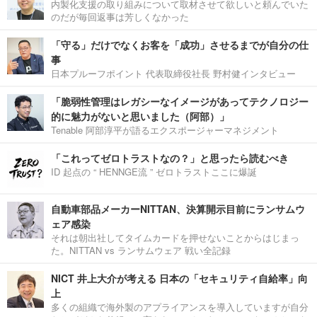
内製化支援の取り組みについて取材させて欲しいと頼んでいた
のだが毎回返事は芳しくなかった
「守る」だけでなくお客を「成功」させるまでが自分の仕
事
日本プルーフポイント 代表取締役社長 野村健インタビュー
「脆弱性管理はレガシーなイメージがあってテクノロジー
的に魅力がないと思いました（阿部）」
Tenable 阿部淳平が語るエクスポージャーマネジメント
「これってゼロトラストなの？」と思ったら読むべき
ID 起点の “ HENNGE流 ” ゼロトラストここに爆誕
自動車部品メーカーNITTAN、決算開示目前にランサムウ
ェア感染
それは朝出社してタイムカードを押せないことからはじまっ
た。NITTAN vs ランサムウェア 戦い全記録
NICT 井上大介が考える 日本の「セキュリティ自給率」向
上
多くの組織で海外製のアプライアンスを導入していますが自分