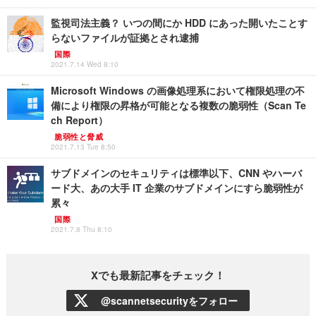
監視司法主義？ いつの間にか HDD にあった開いたことす
らないファイルが証拠とされ逮捕
国際
2021.7.14 Wed 8:10
Microsoft Windows の画像処理系において権限処理の不
備により権限の昇格が可能となる複数の脆弱性（Scan Te
ch Report）
脆弱性と脅威
2021.7.13 Tue 8:50
サブドメインのセキュリティは標準以下、CNN やハーバ
ード大、あの大手 IT 企業のサブドメインにすら脆弱性が
累々
国際
2021.7.8 Thu 8:10
Xでも最新記事をチェック！
@scannetsecurityをフォロー