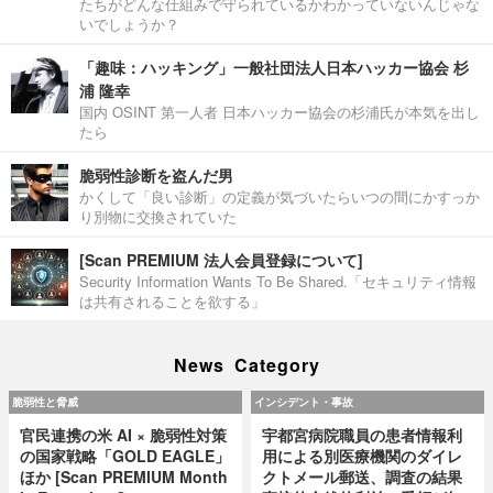
たちがどんな仕組みで守られているかわかっていないんじゃな
いでしょうか？
「趣味：ハッキング」一般社団法人日本ハッカー協会 杉
浦 隆幸
国内 OSINT 第一人者 日本ハッカー協会の杉浦氏が本気を出し
たら
脆弱性診断を盗んだ男
かくして「良い診断」の定義が気づいたらいつの間にかすっか
り別物に交換されていた
[Scan PREMIUM 法人会員登録について]
Security Information Wants To Be Shared.「セキュリティ情報
は共有されることを欲する」
News Category
脆弱性と脅威
インシデント・事故
官民連携の米 AI × 脆弱性対策
宇都宮病院職員の患者情報利
の国家戦略「GOLD EAGLE」
用による別医療機関のダイレ
ほか [Scan PREMIUM Month
クトメール郵送、調査の結果