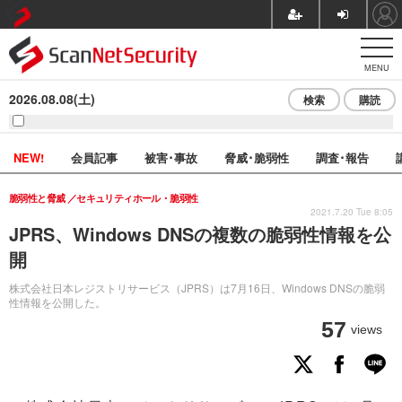
MENU
2026.08.08(土)
検索
購読
NEW!
会員記事
被害･事故
脅威･脆弱性
調査･報告
脆弱性と脅威
セキュリティホール・脆弱性
2021.7.20 Tue 8:05
JPRS、Windows DNSの複数の脆弱性情報を公
開
株式会社日本レジストリサービス（JPRS）は7月16日、Windows DNSの脆弱
性情報を公開した。
57
views