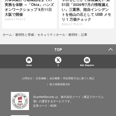
実務を体験 ～「Okta」ハンズ
51回「2026年7月の情報漏え
オンワークショップ 9月11日
い」三重県、陸自インシデン
大阪で開催
トを他山の石として USB メモ
リ 1 万個チェック
2026.8.7 Fri 8:10
2026.8.7 Fri 8:15
記事
ホーム
›
脆弱性と脅威
›
セキュリティホール・脆弱性
›
TOP
Home
X
Mail Magazine
お問合せ
広告掲載
会社概要
特定商取引法に基づく表記
個人情報保護方針
ScanNetSecurity は、株式会社イード（東証グロース上
場）の運営するサービスです。
証券コード：6038