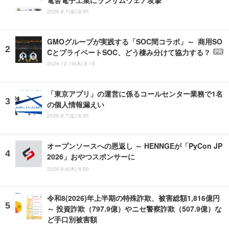
電舎電子工業にランサムウェア攻撃
2026.8.7(金) 8:05
GMOグループが実践する「SOC間コラボ」～ 商用SO
CとプライベートSOC、どう棲み分けて協力する？
PR
2024.12.19(木) 8:15
「東京アプリ」の運営に係るコールセンター業務で1名
の個人情報漏えい
2026.8.7(金) 8:05
オープンソースへの恩返し ～ HENNGEが「PyCon JP
2026」おやつスポンサーに
2026.8.6(木) 8:00
令和8(2026)年上半期の特殊詐欺、被害総額1,816億円
～ 投資詐欺（797.9億）やニセ警察詐欺（507.9億）な
ど手口別被害額