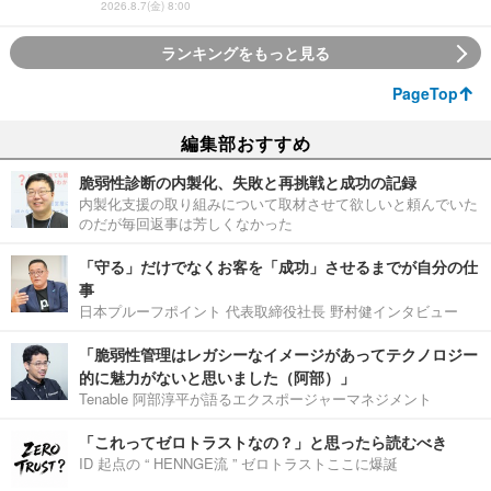
2026.8.7(金) 8:00
ランキングをもっと見る
PageTop
編集部おすすめ
脆弱性診断の内製化、失敗と再挑戦と成功の記録
内製化支援の取り組みについて取材させて欲しいと頼んでいた
のだが毎回返事は芳しくなかった
「守る」だけでなくお客を「成功」させるまでが自分の仕
事
日本プルーフポイント 代表取締役社長 野村健インタビュー
「脆弱性管理はレガシーなイメージがあってテクノロジー
的に魅力がないと思いました（阿部）」
Tenable 阿部淳平が語るエクスポージャーマネジメント
「これってゼロトラストなの？」と思ったら読むべき
ID 起点の “ HENNGE流 ” ゼロトラストここに爆誕