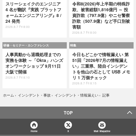
スリーシェイクのエンジニア
令和8(2026)年上半期の特殊詐
4 名が翻訳『実践 プラットフ
欺、被害総額1,816億円 ～ 投
ォームエンジニアリング』8 /
資詐欺（797.9億）やニセ警察
24 発売
詐欺（507.9億）など手口別被
害額
2026.8.7 Fri 8:00
2026.8.7 Fri 8:00
研修・セミナー・カンファレンス
特集
人事異動から退職処理までの
今日もどこかで情報漏えい 第
実務を体験 ～「Okta」ハンズ
51回「2026年7月の情報漏え
オンワークショップ 9月11日
い」三重県、陸自インシデン
大阪で開催
トを他山の石として USB メモ
リ 1 万個チェック
2026.8.7 Fri 8:10
2026.8.7 Fri 8:15
記事
ホーム
›
インシデント・事故
›
インシデント・情報漏えい
›
TOP
Home
X
Mail Magazine