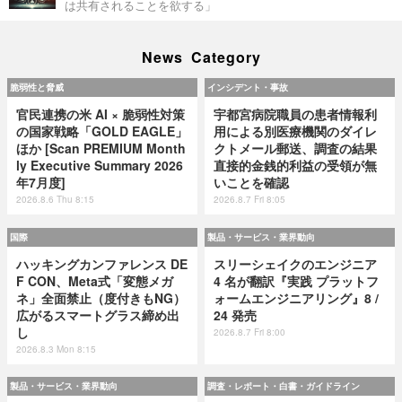
は共有されることを欲する」
News Category
脆弱性と脅威
インシデント・事故
官民連携の米 AI × 脆弱性対策
宇都宮病院職員の患者情報利
の国家戦略「GOLD EAGLE」
用による別医療機関のダイレ
ほか [Scan PREMIUM Month
クトメール郵送、調査の結果
ly Executive Summary 2026
直接的金銭的利益の受領が無
年7月度]
いことを確認
2026.8.6 Thu 8:15
2026.8.7 Fri 8:05
国際
製品・サービス・業界動向
ハッキングカンファレンス DE
スリーシェイクのエンジニア
F CON、Meta式「変態メガ
4 名が翻訳『実践 プラットフ
ネ」全面禁止（度付きもNG）
ォームエンジニアリング』8 /
広がるスマートグラス締め出
24 発売
し
2026.8.7 Fri 8:00
2026.8.3 Mon 8:15
製品・サービス・業界動向
調査・レポート・白書・ガイドライン