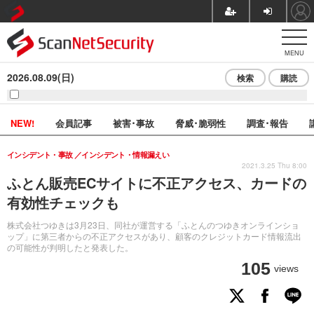
MENU
2026.08.09(日)
検索
購読
NEW!
会員記事
被害･事故
脅威･脆弱性
調査･報告
インシデント・事故
インシデント・情報漏えい
2021.3.25 Thu 8:00
ふとん販売ECサイトに不正アクセス、カードの
有効性チェックも
株式会社つゆきは3月23日、同社が運営する「ふとんのつゆきオンラインショ
ップ」に第三者からの不正アクセスがあり、顧客のクレジットカード情報流出
の可能性が判明したと発表した。
105
views