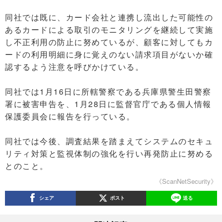
同社では既に、カード会社と連携し流出した可能性の
あるカードによる取引のモニタリングを継続して実施
し不正利用の防止に努めているが、顧客に対してもカ
ードの利用明細に身に覚えのない請求項目がないか確
認するよう注意を呼びかけている。
同社では1月16日に所轄警察である兵庫県警生田警察
署に被害申告を、1月28日に監督官庁である個人情報
保護委員会に報告を行っている。
同社では今後、調査結果を踏まえてシステムのセキュ
リティ対策と監視体制の強化を行い再発防止に努める
とのこと。
《ScanNetSecurity》
シェア
ポスト
送る