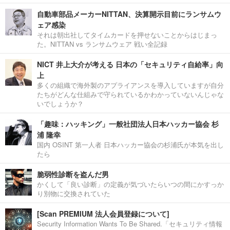
自動車部品メーカーNITTAN、決算開示目前にランサムウ
ェア感染
それは朝出社してタイムカードを押せないことからはじまっ
た。NITTAN vs ランサムウェア 戦い全記録
NICT 井上大介が考える 日本の「セキュリティ自給率」向
上
多くの組織で海外製のアプライアンスを導入していますが自分
たちがどんな仕組みで守られているかわかっていないんじゃな
いでしょうか？
「趣味：ハッキング」一般社団法人日本ハッカー協会 杉
浦 隆幸
国内 OSINT 第一人者 日本ハッカー協会の杉浦氏が本気を出し
たら
脆弱性診断を盗んだ男
かくして「良い診断」の定義が気づいたらいつの間にかすっか
り別物に交換されていた
[Scan PREMIUM 法人会員登録について]
Security Information Wants To Be Shared.「セキュリティ情報