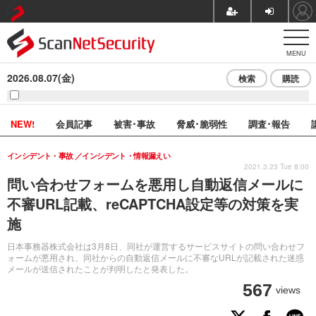
MENU
2026.08.07(金)
検索
購読
NEW!
会員記事
被害･事故
脅威･脆弱性
調査･報告
インシデント・事故
インシデント・情報漏えい
2021.3.23 Tue 8:00
問い合わせフォームを悪用し自動返信メールに
不審URL記載、reCAPTCHA設定等の対策を実
施
日本事務器株式会社は3月8日、同社が運営するサービスサイトの問い合わせフ
ォームが悪用され、同社からの自動返信メールに不審なURLが記載された迷惑
メールが送信されたことが判明したと発表した。
567
views