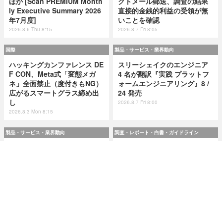
ほか [Scan PREMIUM Month
クトメール郵送、調査の結果
ly Executive Summary 2026
直接的金銭的利益の受領が無
年7月度]
いことを確認
2026.8.6 Thu 8:15
2026.8.7 Fri 8:05
国際
製品・サービス・業界動向
ハッキングカンファレンス DE
スリーシェイクのエンジニア
F CON、Meta式「変態メガ
4 名が翻訳『実践 プラットフ
ネ」全面禁止（度付きもNG）
ォームエンジニアリング』8 /
広がるスマートグラス締め出
24 発売
し
2026.8.7 Fri 8:00
2026.8.3 Mon 8:15
製品・サービス・業界動向
調査・レポート・白書・ガイドライン
スリーシェイクのエンジニア
令和8(2026)年上半期の特殊詐
4 名が翻訳『実践 プラットフ
欺、被害総額1,816億円 ～ 投
ォームエンジニアリング』8 /
資詐欺（797.9億）やニセ警察
24 発売
詐欺（507.9億）など手口別被
害額
2026.8.7 Fri 8:00
2026.8.7 Fri 8:00
研修・セミナー・カンファレンス
特集