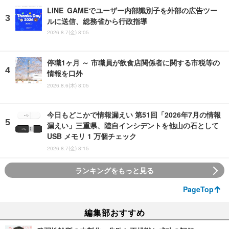
LINE GAMEでユーザー内部識別子を外部の広告ツー
ルに送信、総務省から行政指導
2026.8.7(金) 8:05
停職1ヶ月 ～ 市職員が飲食店関係者に関する市税等の
情報を口外
2026.8.6(木) 8:05
今日もどこかで情報漏えい 第51回「2026年7月の情報
漏えい」三重県、陸自インシデントを他山の石として
USB メモリ 1 万個チェック
2026.8.7(金) 8:15
ランキングをもっと見る
PageTop
編集部おすすめ