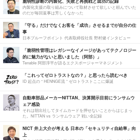
脆弱性診断の内製化、失敗と再挑戦と成功の記録
内製化支援の取り組みについて取材させて欲しいと頼んでいた
のだが毎回返事は芳しくなかった
「守る」だけでなくお客を「成功」させるまでが自分の仕
事
日本プルーフポイント 代表取締役社長 野村健インタビュー
「脆弱性管理はレガシーなイメージがあってテクノロジー
的に魅力がないと思いました（阿部）」
Tenable 阿部淳平が語るエクスポージャーマネジメント
「これってゼロトラストなの？」と思ったら読むべき
ID 起点の “ HENNGE流 ” ゼロトラストここに爆誕
自動車部品メーカーNITTAN、決算開示目前にランサムウ
ェア感染
それは朝出社してタイムカードを押せないことからはじまっ
た。NITTAN vs ランサムウェア 戦い全記録
NICT 井上大介が考える 日本の「セキュリティ自給率」向
上