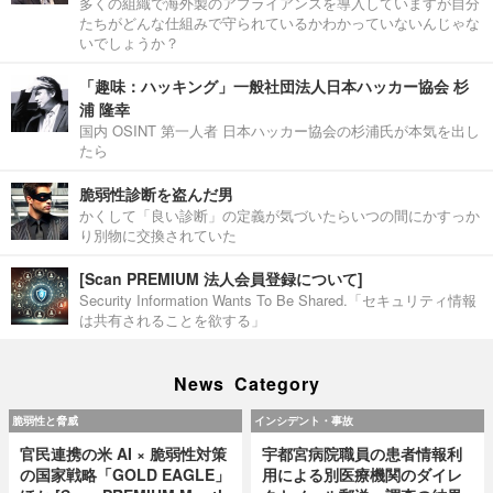
多くの組織で海外製のアプライアンスを導入していますが自分
たちがどんな仕組みで守られているかわかっていないんじゃな
いでしょうか？
「趣味：ハッキング」一般社団法人日本ハッカー協会 杉
浦 隆幸
国内 OSINT 第一人者 日本ハッカー協会の杉浦氏が本気を出し
たら
脆弱性診断を盗んだ男
かくして「良い診断」の定義が気づいたらいつの間にかすっか
り別物に交換されていた
[Scan PREMIUM 法人会員登録について]
Security Information Wants To Be Shared.「セキュリティ情報
は共有されることを欲する」
News Category
脆弱性と脅威
インシデント・事故
官民連携の米 AI × 脆弱性対策
宇都宮病院職員の患者情報利
の国家戦略「GOLD EAGLE」
用による別医療機関のダイレ