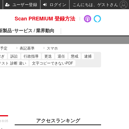
ユーザー登録
ログイン
こんにちは、ゲストさん
Scan PREMIUM 登録方法
 新製品･サービス / 業界動向
予定
表記基準
スマホ
稼ぎ
訴訟
行政指導
更迭
退任
懲戒
逮捕
テスト 診断 違い
文字コピーできないPDF
アクセスランキング
d 8:05