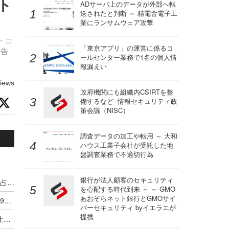
ト
ADサーバ上のデータが外部へ転
送されたと判断 ～ 精電舎電子工
業にランサムウェア攻撃
・コ
「東京アプリ」の運営に係るコ
報告
ールセンター業務で1名の個人情
報漏えい
iews
政府機関にも組織内CSIRTを整
備するなど--情報セキュリティ政
策会議（NISC）
調査データの加工や転用 ～ 大和
ハウス工業子会社が受託した地
盤調査業務で不適切行為
銀行が法人顧客のセキュリティ
鉄道係員に対する暴力行為、飲酒有りが45.9％を占め 加害者年齢は60代以上が最多
を心配する時代到来 ～ ～ GMO
あおぞらネット銀行とGMOサイ
学校教育機関の個人情報漏えい、令和 7 年度は 190件 のべ 31万人超に
バーセキュリティ byイエラエが
提携
ランサムウェア攻撃による IT システムの平均停止期間は 45 日間 ～ 東京海上ディーアール調査