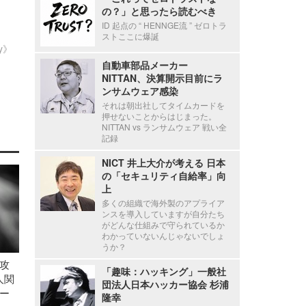
の？」と思ったら読むべき
ID 起点の “ HENNGE流 ” ゼロトラ
ストここに爆誕
ty》
自動車部品メーカー
NITTAN、決算開示目前にラ
ンサムウェア感染
それは朝出社してタイムカードを
押せないことからはじまった。
NITTAN vs ランサムウェア 戦い全
記録
NICT 井上大介が考える 日本
の「セキュリティ自給率」向
上
多くの組織で海外製のアプライア
ンスを導入していますが自分たち
がどんな仕組みで守られているか
わかっていないんじゃないでしょ
うか？
攻
「趣味：ハッキング」一般社
仏人関
団法人日本ハッカー協会 杉浦
ー
隆幸