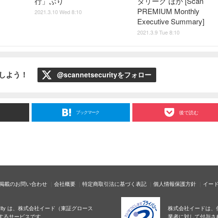
行」ぶり
タリーク ほか [Scan
PREMIUM Monthly
2021.3.10 Wed 8:10
Executive Summary]
2021.3.9 Tue 8:10
ローしよう！
@scannetsecurityをフォロー
ブックマーク
後で読む
掲載のお問い合わせ
会社概要
特定商取引法に基づく表記
個人情報保護方針
イー
ecurity は、株式会社イード（東証グロース
株式会社イードは、
するサービスです。
業者に対して付与さ