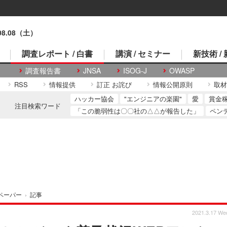
.08.08（土）
調査レポート / 白書
講演 / セミナー
新技術 /
調査報告書
JNSA
ISOG-J
OWASP
RSS
情報提供
訂正 お詫び
情報公開原則
取材
ハッカー協会
"エンジニアの楽園"
愛
賞金
注目検索ワード
「この脆弱性は〇〇社の△△が報告した」
ペン
ペーパー
›
記事
2021.3.17 We