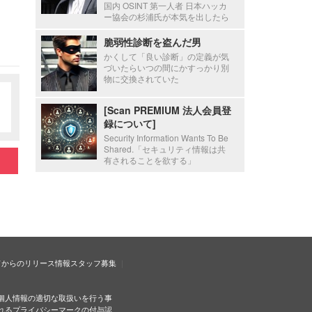
国内 OSINT 第一人者 日本ハッカ
ー協会の杉浦氏が本気を出したら
脆弱性診断を盗んだ男
かくして「良い診断」の定義が気
づいたらいつの間にかすっかり別
物に交換されていた
[Scan PREMIUM 法人会員登
録について]
Security Information Wants To Be
Shared.「セキュリティ情報は共
有されることを欲する」
ドからのリリース情報
スタッフ募集
個人情報の適切な取扱いを行う事
れるプライバシーマークの付与認