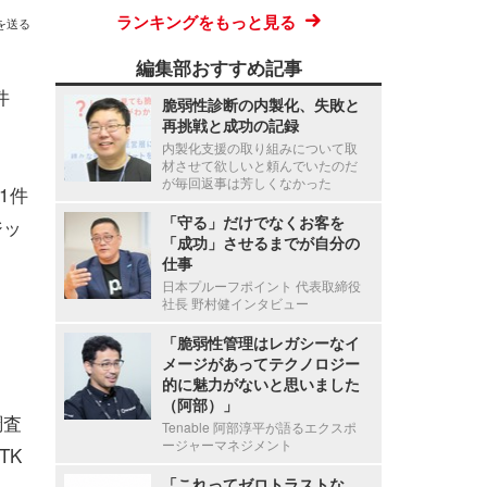
ランキングをもっと見る
を送る
編集部おすすめ記事
件
脆弱性診断の内製化、失敗と
再挑戦と成功の記録
内製化支援の取り組みについて取
材させて欲しいと頼んでいたのだ
が毎回返事は芳しくなかった
1件
「守る」だけでなくお客を
ジッ
「成功」させるまでが自分の
仕事
日本プルーフポイント 代表取締役
社長 野村健インタビュー
、
「脆弱性管理はレガシーなイ
メージがあってテクノロジー
的に魅力がないと思いました
（阿部）」
調査
Tenable 阿部淳平が語るエクスポ
ージャーマネジメント
TK
「これってゼロトラストな