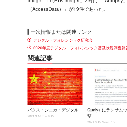
Imager Lite,FTK Imager」23件、「Autopsy」
（AccessData）」が19件であった。
一次情報または関連リンク
デジタル・フォレンジック研究会
2020年度デジタル・フォレンジック普及状況調査報
関連記事
パクス・シニカ・デジタル
Qualys にランサム
撃
2021.3.16 Tue 8:15
2021.3.15 Mon 8:15