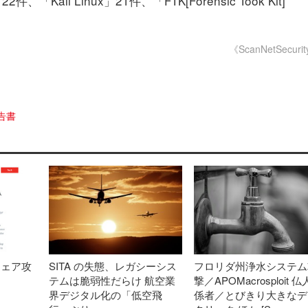
22件、「Kali Linux」21件、「FTK[Forensic Took Kit]
《ScanNetSecuri
告書
ウェア攻
SITA の失態、レガシーシス
フロリダ州浄水システム
テムは脆弱性だらけ 航空業
撃／APOMacrosploit 
界デジタル化の「低空飛
係者／とびきり大きなデ