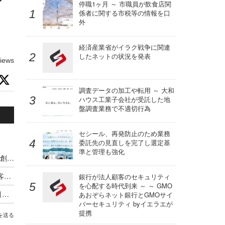
イ
停職1ヶ月 ～ 市職員が飲食店関
係者に関する市税等の情報を口
外
。
経済産業省がイラク戦争に関連
したネットの状況を発表
iews
調査データの加工や転用 ～ 大和
ハウス工業子会社が受託した地
盤調査業務で不適切行為
セシール、再発防止のため業務
委託先の見直しを完了し選定基
準と管理も強化
経産省、安全なセキュリティ業者の「認定制度」創設へ 2027年度運用開始を目指す
経済産業省から報告徴収 ～ 九州電力送配電が顧客情報を保存した外部記憶媒体が所在不明に
銀行が法人顧客のセキュリティ
を心配する時代到来 ～ ～ GMO
「制度の趣旨目的と異なる」～ SCS評価制度を引き合いにしたセキュリティ製品の営業活動に経産省が注意喚起
あおぞらネット銀行とGMOサイ
バーセキュリティ byイエラエが
提携
を送る