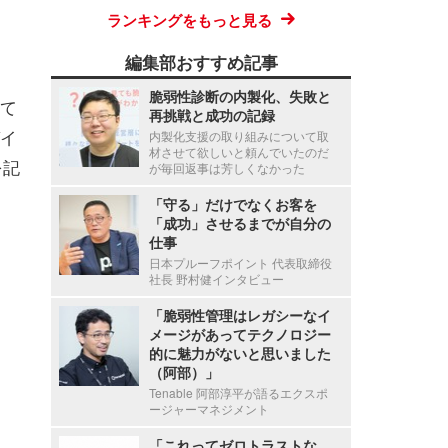
ランキングをもっと見る
編集部おすすめ記事
脆弱性診断の内製化、失敗と
て
再挑戦と成功の記録
イ
内製化支援の取り組みについて取
材させて欲しいと頼んでいたのだ
を記
が毎回返事は芳しくなかった
「守る」だけでなくお客を
「成功」させるまでが自分の
仕事
日本プルーフポイント 代表取締役
社長 野村健インタビュー
「脆弱性管理はレガシーなイ
メージがあってテクノロジー
的に魅力がないと思いました
（阿部）」
Tenable 阿部淳平が語るエクスポ
ージャーマネジメント
「これってゼロトラストな