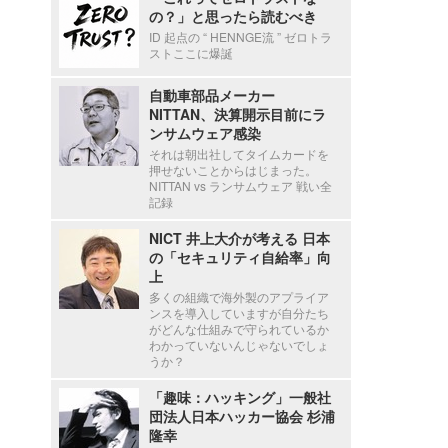
の？」と思ったら読むべき
ID 起点の “ HENNGE流 ” ゼロトラ
ストここに爆誕
自動車部品メーカー
NITTAN、決算開示目前にラ
ンサムウェア感染
それは朝出社してタイムカードを
押せないことからはじまった。
NITTAN vs ランサムウェア 戦い全
記録
NICT 井上大介が考える 日本
の「セキュリティ自給率」向
上
多くの組織で海外製のアプライア
ンスを導入していますが自分たち
がどんな仕組みで守られているか
わかっていないんじゃないでしょ
うか？
「趣味：ハッキング」一般社
団法人日本ハッカー協会 杉浦
隆幸