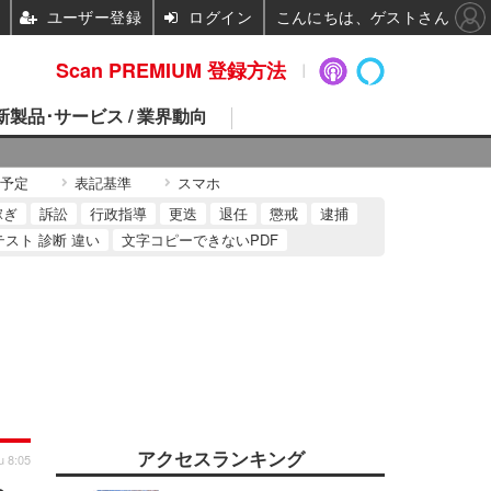
ユーザー登録
ログイン
こんにちは、ゲストさん
Scan PREMIUM 登録方法
 新製品･サービス / 業界動向
予定
表記基準
スマホ
稼ぎ
訴訟
行政指導
更迭
退任
懲戒
逮捕
テスト 診断 違い
文字コピーできないPDF
アクセスランキング
u 8:05