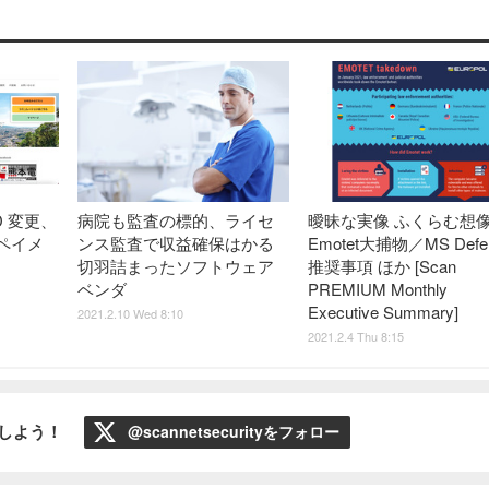
D 変更、
病院も監査の標的、ライセ
曖昧な実像 ふくらむ想
ペイメ
ンス監査で収益確保はかる
Emotet大捕物／MS Defen
切羽詰まったソフトウェア
推奨事項 ほか [Scan
ベンダ
PREMIUM Monthly
Executive Summary]
2021.2.10 Wed 8:10
2021.2.4 Thu 8:15
ローしよう！
@scannetsecurityをフォロー