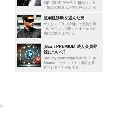
国内 OSINT 第一人者 日本ハッカ
ー協会の杉浦氏が本気を出したら
脆弱性診断を盗んだ男
かくして「良い診断」の定義が気
づいたらいつの間にかすっかり別
物に交換されていた
[Scan PREMIUM 法人会員登
録について]
Security Information Wants To Be
Shared.「セキュリティ情報は共
有されることを欲する」
ty》