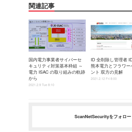
関連記事
国内電力事業者サイバーセ
ID 全削除し管理者 I
キュリティ対策基本枠組 ～
熊本電力とフラワー
電力 ISAC の取り組みの軌跡
ント 双方の見解
から
2021.2.12 Fri 8:00
2021.2.9 Tue 8:10
ScanNetSecurityをフォ