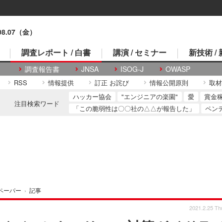
.08.07（金）
調査レポート / 白書
講演 / セミナー
新技術 /
調査報告書
JNSA
ISOG-J
OWASP
RSS
情報提供
訂正 お詫び
情報公開原則
取材
ハッカー協会
"エンジニアの楽園"
愛
賞金
注目検索ワード
「この脆弱性は〇〇社の△△が報告した」
ペン
ペーパー
›
記事
2021.2.25 Th