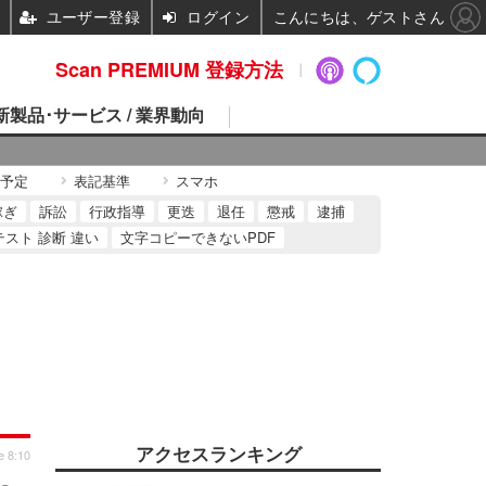
ユーザー登録
ログイン
こんにちは、ゲストさん
Scan PREMIUM 登録方法
 新製品･サービス / 業界動向
予定
表記基準
スマホ
稼ぎ
訴訟
行政指導
更迭
退任
懲戒
逮捕
テスト 診断 違い
文字コピーできないPDF
アクセスランキング
e 8:10