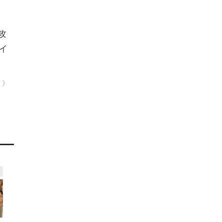
攻
メイ
 ）》