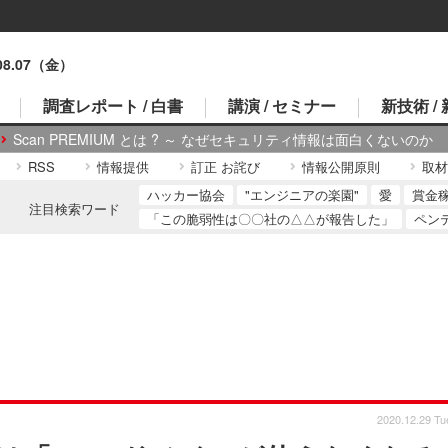
.08.07（金）
調査レポート / 白書
講演 / セミナー
新技術 /
Scan PREMIUM とは ? ～ なぜセキュリティ情報は面白くないのか
RSS
情報提供
訂正 お詫び
情報公開原則
取材
ハッカー協会
"エンジニアの楽園"
愛
賞金
注目検索ワード
「この脆弱性は〇〇社の△△が報告した」
ペン
2020.12.29 Tu