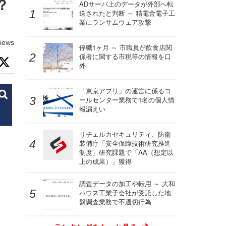
？
ADサーバ上のデータが外部へ転
送されたと判断 ～ 精電舎電子工
業にランサムウェア攻撃
iews
停職1ヶ月 ～ 市職員が飲食店関
係者に関する市税等の情報を口
外
「東京アプリ」の運営に係るコ
ールセンター業務で1名の個人情
報漏えい
リチェルカセキュリティ、防衛
装備庁「安全保障技術研究推進
制度」研究課題で「AA（想定以
上の成果）」獲得
調査データの加工や転用 ～ 大和
ハウス工業子会社が受託した地
盤調査業務で不適切行為