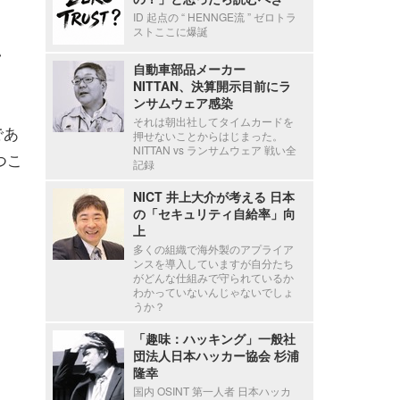
ID 起点の “ HENNGE流 ” ゼロトラ
ストここに爆誕
い
自動車部品メーカー
NITTAN、決算開示目前にラ
ンサムウェア感染
それは朝出社してタイムカードを
であ
押せないことからはじまった。
NITTAN vs ランサムウェア 戦い全
つこ
記録
NICT 井上大介が考える 日本
の「セキュリティ自給率」向
上
多くの組織で海外製のアプライア
ンスを導入していますが自分たち
がどんな仕組みで守られているか
わかっていないんじゃないでしょ
うか？
「趣味：ハッキング」一般社
団法人日本ハッカー協会 杉浦
隆幸
国内 OSINT 第一人者 日本ハッカ