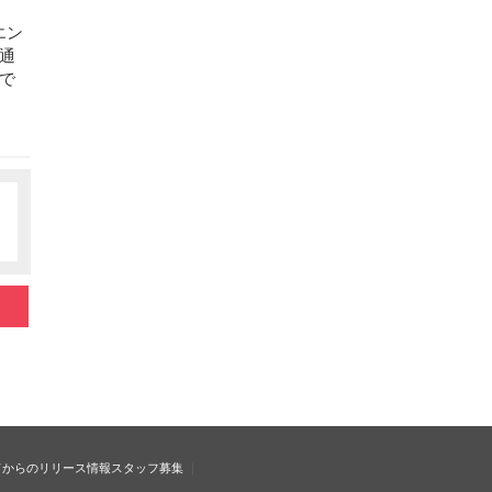
エン
通
で
ドからのリリース情報
スタッフ募集