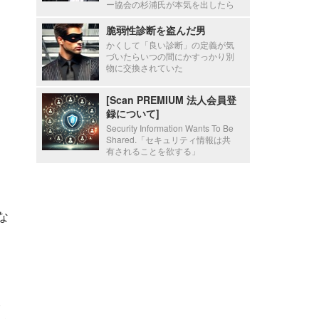
ー協会の杉浦氏が本気を出したら
脆弱性診断を盗んだ男
かくして「良い診断」の定義が気
づいたらいつの間にかすっかり別
物に交換されていた
[Scan PREMIUM 法人会員登
録について]
Security Information Wants To Be
Shared.「セキュリティ情報は共
有されることを欲する」
な
実
保