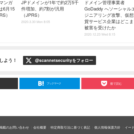
マンガ
JPドメインが1年で約2万5千
ドメイン管理事業者
6月15
件増加、約7割が汎用
GoDaddy へソーシャル
RS）
（JPRS）
ジニアリング攻撃、仮想
貨サービス企業はどこま
2020.3.30 Mon 8:05
被害を受けたか
2020.12.23 Wed 8:15
ローしよう！
@scannetsecurityをフォロー
ブックマーク
後で読む
掲載のお問い合わせ
会社概要
特定商取引法に基づく表記
個人情報保護方針
イー