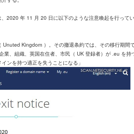
、2020 年 11 月 20 日に以下のような注意喚起を行って
国（ Unuted Kingdom ）。その撤退条約では、その移行期間
を置く企業、組織、英国在住者、市民（ UK 登録者）が .eu を持
メインを持つ適正を失うことになる」