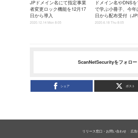
JPドメイン名にて指定事業
ドメイン名やDNSを
者変更ロック機能を12月17
で学ぶ小冊子、今年は
日から導入
日から配布受付（JP
2020.12.14 Mon 8:05
2020.6.18 Thu 8:05
ScanNetSecurityをフォ
シェア
ポスト
リリース窓口・お問い合わせ
広告