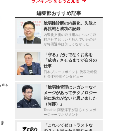
ランキングをもっと見る
編集部おすすめ記事
脆弱性診断の内製化、失敗と
再挑戦と成功の記録
内製化支援の取り組みについて取
材させて欲しいと頼んでいたのだ
が毎回返事は芳しくなかった
「守る」だけでなくお客を
「成功」させるまでが自分の
仕事
日本プルーフポイント 代表取締役
社長 野村健インタビュー
を送る
「脆弱性管理はレガシーなイ
メージがあってテクノロジー
的に魅力がないと思いました
（阿部）」
Tenable 阿部淳平が語るエクスポ
ージャーマネジメント
はま
「これってゼロトラストな
の？」と思ったら読むべき