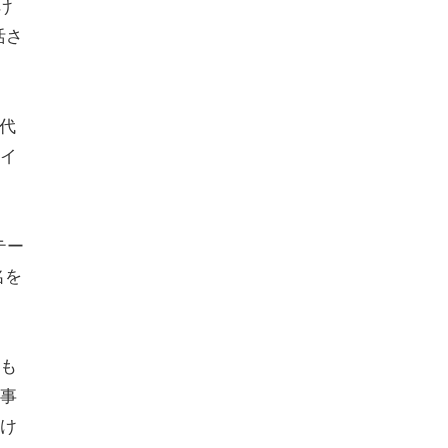
け
活さ
に代
イ
テー
名を
も
事
け