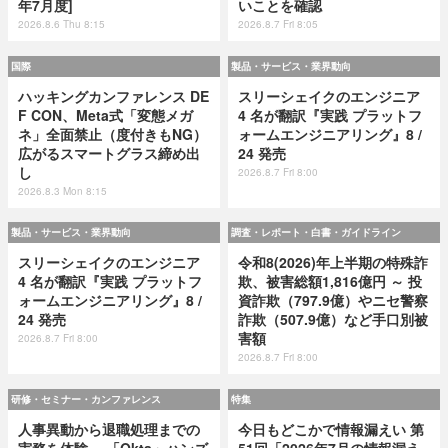
年7月度]
いことを確認
2026.8.6 Thu 8:15
2026.8.7 Fri 8:05
国際
製品・サービス・業界動向
ハッキングカンファレンス DE
スリーシェイクのエンジニア
F CON、Meta式「変態メガ
4 名が翻訳『実践 プラットフ
ネ」全面禁止（度付きもNG）
ォームエンジニアリング』8 /
広がるスマートグラス締め出
24 発売
し
2026.8.7 Fri 8:00
2026.8.3 Mon 8:15
製品・サービス・業界動向
調査・レポート・白書・ガイドライン
スリーシェイクのエンジニア
令和8(2026)年上半期の特殊詐
4 名が翻訳『実践 プラットフ
欺、被害総額1,816億円 ～ 投
ォームエンジニアリング』8 /
資詐欺（797.9億）やニセ警察
24 発売
詐欺（507.9億）など手口別被
害額
2026.8.7 Fri 8:00
2026.8.7 Fri 8:00
研修・セミナー・カンファレンス
特集
人事異動から退職処理までの
今日もどこかで情報漏えい 第
実務を体験 ～「Okta」ハンズ
51回「2026年7月の情報漏え