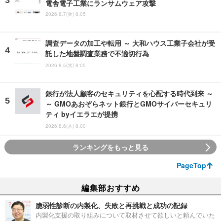
電舎電子工業にランサムウェア攻撃
2026.8.7(金) 8:05
調査データの加工や転用 ～ 大和ハウス工業子会社が受
託した地盤調査業務で不適切行為
2026.8.5(水) 8:05
銀行が法人顧客のセキュリティを心配する時代到来 ～
～ GMOあおぞらネット銀行とGMOサイバーセキュリ
ティ byイエラエが提携
2026.8.6(木) 8:00
ランキングをもっと見る
PageTop
編集部おすすめ
脆弱性診断の内製化、失敗と再挑戦と成功の記録
内製化支援の取り組みについて取材させて欲しいと頼んでいた