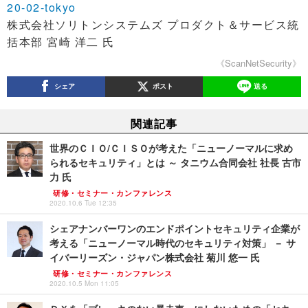
20-02-tokyo
株式会社ソリトンシステムズ プロダクト＆サービス統
括本部 宮崎 洋二 氏
《ScanNetSecurity》
シェア
ポスト
送る
関連記事
世界のＣＩＯ/ＣＩＳＯが考えた「ニューノーマルに求め
られるセキュリティ」とは ～ タニウム合同会社 社長 古市
力 氏
研修・セミナー・カンファレンス
2020.10.6 Tue 12:35
シェアナンバーワンのエンドポイントセキュリティ企業が
考える「ニューノーマル時代のセキュリティ対策」 － サ
イバーリーズン・ジャパン株式会社 菊川 悠一 氏
研修・セミナー・カンファレンス
2020.10.5 Mon 11:05