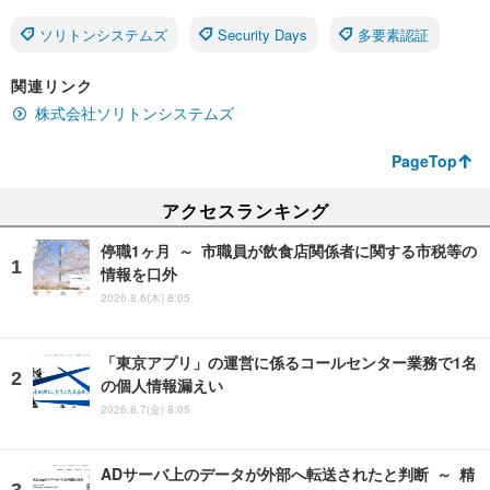
ソリトンシステムズ
Security Days
多要素認証
関連リンク
株式会社ソリトンシステムズ
PageTop
アクセスランキング
停職1ヶ月 ～ 市職員が飲食店関係者に関する市税等の
情報を口外
2026.8.6(木) 8:05
「東京アプリ」の運営に係るコールセンター業務で1名
の個人情報漏えい
2026.8.7(金) 8:05
ADサーバ上のデータが外部へ転送されたと判断 ～ 精