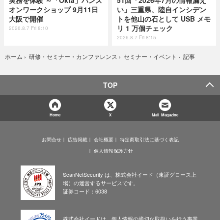
オンワークショップ 9月11日
い」三重県、陸自インシデン
大阪で開催
トを他山の石として USB メモ
リ 1 万個チェック
2026.8.7 Fri 8:10
2026.8.7 Fri 8:15
記事
ホーム
›
研修・セミナー・カンファレンス
›
セミナー・イベント
›
TOP
Home
X
Mail Magazine
お問合せ
広告掲載
会社概要
特定商取引法に基づく表記
個人情報保護方針
ScanNetSecurity は、株式会社イード（東証グロース上
場）の運営するサービスです。
証券コード：6038
株式会社イードは、個人情報の適切な取扱いを行う事業