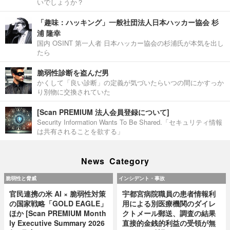
いでしょうか？
「趣味：ハッキング」一般社団法人日本ハッカー協会 杉
浦 隆幸
国内 OSINT 第一人者 日本ハッカー協会の杉浦氏が本気を出し
たら
脆弱性診断を盗んだ男
かくして「良い診断」の定義が気づいたらいつの間にかすっか
り別物に交換されていた
[Scan PREMIUM 法人会員登録について]
Security Information Wants To Be Shared.「セキュリティ情報
は共有されることを欲する」
News Category
脆弱性と脅威
インシデント・事故
官民連携の米 AI × 脆弱性対策
宇都宮病院職員の患者情報利
の国家戦略「GOLD EAGLE」
用による別医療機関のダイレ
ほか [Scan PREMIUM Month
クトメール郵送、調査の結果
ly Executive Summary 2026
直接的金銭的利益の受領が無