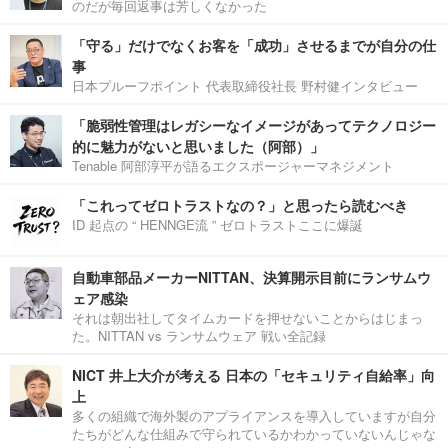
のだが毎回返事は芳しくなかった
「守る」だけでなくお客を「成功」させるまでが自分の仕
事
日本プルーフポイント 代表取締役社長 野村健インタビュー
「脆弱性管理はレガシーなイメージがあってテクノロジー
的に魅力がないと思いました（阿部）」
Tenable 阿部淳平が語るエクスポージャーマネジメント
「これってゼロトラストなの？」と思ったら読むべき
ID 起点の “ HENNGE流 ” ゼロトラストここに爆誕
自動車部品メーカーNITTAN、決算開示目前にランサムウ
ェア感染
それは朝出社してタイムカードを押せないことからはじまっ
た。NITTAN vs ランサムウェア 戦い全記録
NICT 井上大介が考える 日本の「セキュリティ自給率」向
上
多くの組織で海外製のアプライアンスを導入していますが自分
たちがどんな仕組みで守られているかわかっていないんじゃな