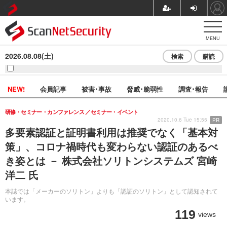
MENU
2026.08.08(土)
検索
購読
NEW!
会員記事
被害･事故
脅威･脆弱性
調査･報告
研修・セミナー・カンファレンス
セミナー・イベント
2020.10.6 Tue 15:55
PR
多要素認証と証明書利用は推奨でなく「基本対
策」、コロナ禍時代も変わらない認証のあるべ
き姿とは － 株式会社ソリトンシステムズ 宮崎
洋二 氏
本誌では「メーカーのソリトン」よりも「認証のソリトン」として認知されて
います。
119
views