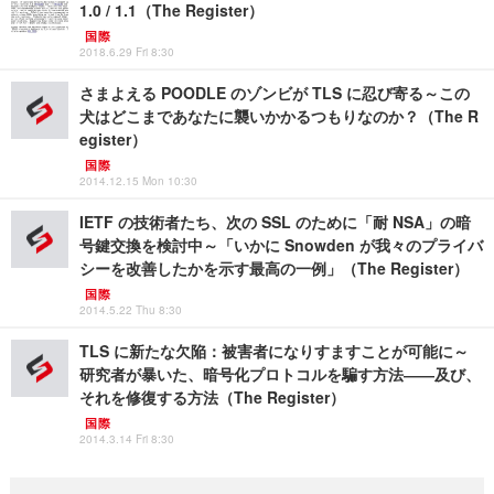
1.0 / 1.1（The Register）
国際
2018.6.29 Fri 8:30
さまよえる POODLE のゾンビが TLS に忍び寄る～この
犬はどこまであなたに襲いかかるつもりなのか？（The R
egister）
国際
2014.12.15 Mon 10:30
IETF の技術者たち、次の SSL のために「耐 NSA」の暗
号鍵交換を検討中～「いかに Snowden が我々のプライバ
シーを改善したかを示す最高の一例」（The Register）
国際
2014.5.22 Thu 8:30
TLS に新たな欠陥：被害者になりすますことが可能に～
研究者が暴いた、暗号化プロトコルを騙す方法――及び、
それを修復する方法（The Register）
国際
2014.3.14 Fri 8:30