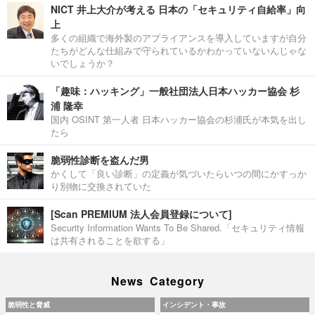
NICT 井上大介が考える 日本の「セキュリティ自給率」向
上
多くの組織で海外製のアプライアンスを導入していますが自分
たちがどんな仕組みで守られているかわかっていないんじゃな
いでしょうか？
「趣味：ハッキング」一般社団法人日本ハッカー協会 杉
浦 隆幸
国内 OSINT 第一人者 日本ハッカー協会の杉浦氏が本気を出し
たら
脆弱性診断を盗んだ男
かくして「良い診断」の定義が気づいたらいつの間にかすっか
り別物に交換されていた
[Scan PREMIUM 法人会員登録について]
Security Information Wants To Be Shared.「セキュリティ情報
は共有されることを欲する」
News Category
脆弱性と脅威
インシデント・事故