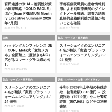
官民連携の米 AI × 脆弱性対策
宇都宮病院職員の患者情報利
の国家戦略「GOLD EAGLE」
用による別医療機関のダイレ
ほか [Scan PREMIUM Month
クトメール郵送、調査の結果
ly Executive Summary 2026
直接的金銭的利益の受領が無
年7月度]
いことを確認
2026.8.6 Thu 8:15
2026.8.7 Fri 8:05
国際
製品・サービス・業界動向
ハッキングカンファレンス DE
スリーシェイクのエンジニア
F CON、Meta式「変態メガ
4 名が翻訳『実践 プラットフ
ネ」全面禁止（度付きもNG）
ォームエンジニアリング』8 /
広がるスマートグラス締め出
24 発売
し
2026.8.7 Fri 8:00
2026.8.3 Mon 8:15
製品・サービス・業界動向
調査・レポート・白書・ガイドライン
スリーシェイクのエンジニア
令和8(2026)年上半期の特殊詐
4 名が翻訳『実践 プラットフ
欺、被害総額1,816億円 ～ 投
ォームエンジニアリング』8 /
資詐欺（797.9億）やニセ警察
24 発売
詐欺（507.9億）など手口別被
害額
2026.8.7 Fri 8:00
2026.8.7 Fri 8:00