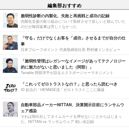
編集部おすすめ
脆弱性診断の内製化、失敗と再挑戦と成功の記録
内製化支援の取り組みについて取材させて欲しいと頼んでいた
のだが毎回返事は芳しくなかった
「守る」だけでなくお客を「成功」させるまでが自分の仕
事
日本プルーフポイント 代表取締役社長 野村健インタビュー
「脆弱性管理はレガシーなイメージがあってテクノロジー
的に魅力がないと思いました（阿部）」
Tenable 阿部淳平が語るエクスポージャーマネジメント
「これってゼロトラストなの？」と思ったら読むべき
ID 起点の “ HENNGE流 ” ゼロトラストここに爆誕
自動車部品メーカーNITTAN、決算開示目前にランサムウ
ェア感染
それは朝出社してタイムカードを押せないことからはじまっ
た。NITTAN vs ランサムウェア 戦い全記録