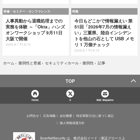
研修・セミナー・カンファレンス
特集
人事異動から退職処理までの
今日もどこかで情報漏えい 第
実務を体験 ～「Okta」ハンズ
51回「2026年7月の情報漏え
オンワークショップ 9月11日
い」三重県、陸自インシデン
大阪で開催
トを他山の石として USB メモ
リ 1 万個チェック
2026.8.7 Fri 8:10
2026.8.7 Fri 8:15
記事
ホーム
›
脆弱性と脅威
›
セキュリティホール・脆弱性
›
TOP
Home
X
Mail Magazine
お問合せ
広告掲載
会社概要
特定商取引法に基づく表記
個人情報保護方針
ScanNetSecurity は、株式会社イード（東証グロース上