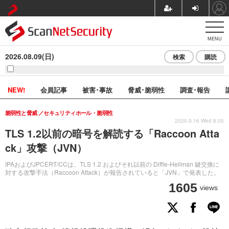
MENU
2026.08.09(日)
検索
購読
NEW!
会員記事
被害･事故
脅威･脆弱性
調査･報告
脆弱性と脅威
セキュリティホール・脆弱性
2020.9.16 Wed 8:05
TLS 1.2以前の暗号を解読する「Raccoon Atta
ck」攻撃（JVN）
IPAおよびJPCERT/CCは、TLS 1.2 およびそれ以前の Diffie-Hellman 鍵交換に
対する攻撃手法（Raccoon Attack）が報告されていると「JVN」で発表した。
1605
views