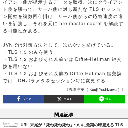
イアント側が提示するデータを取得。次にクライアン
ト側を騙って、サーバ側に対し新たな TLS セッショ
ン開始を複数回仕掛け、サーバ側からの応答速度の違
いを計測し、それを元に pre-master secret を解読す
る可能性がある。
JVNでは対策方法として、次の3つを挙げている。
・TLS 1.3 のみを使う
・TLS 1.2 およびそれ以前では Diffie-Hellman 鍵交
換を用いない
・TLS 1.2 およびそれ以前の Diffie-Hellman 鍵交換
では、DHパラメタをセッション毎に変更する
《吉澤 亨史（ Kouji Yoshizawa ）》
シェア
ポスト
送る
関連記事
URL 末尾が「死ね死ね死ね」ついに最期の時迎える TLS