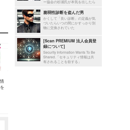
ー協会の杉浦氏が本気を出したら
脆弱性診断を盗んだ男
かくして「良い診断」の定義が気
づいたらいつの間にかすっかり別
物に交換されていた
[Scan PREMIUM 法人会員登
録について]
Security Information Wants To Be
Shared.「セキュリティ情報は共
有されることを欲する」
情
リを