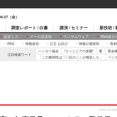
.08.07（金）
調査レポート / 白書
講演 / セミナー
新技術 /
設定ミス
メール誤送信
ランサムウェア
Web改ざ
RSS
情報提供
訂正 お詫び
情報公開原則
取材
ハッカー協会
"エンジニアの楽園"
愛
賞金
注目検索ワード
「この脆弱性は〇〇社の△△が報告した」
ペン
2020.2.26 We