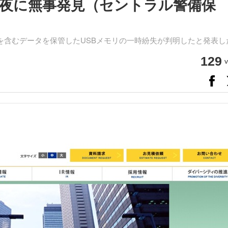
の夜に無事発見（セントラル警備保
を含むデータを保管したUSBメモリの一時紛失が判明したと発表し
129
v