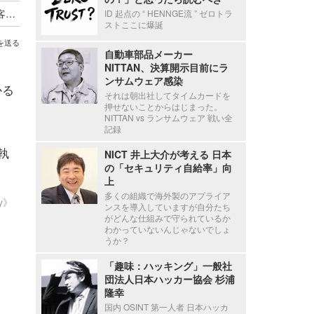
経済産業省から報告徴収 ～ 九州電力送配電が顧客情報を保存した外部記憶媒体が所在不明に
ID 起点の “ HENNGE流 ” ゼロトラ
ストここに爆誕
を送る
自動車部品メーカー
NITTAN、決算開示目前にラ
ンサムウェア感染
かる
それは朝出社してタイムカードを
押せないことからはじまった。
NITTAN vs ランサムウェア 戦い全
記録
執
NICT 井上大介が考える 日本
の「セキュリティ自給率」向
上
多くの組織で海外製のアプライア
ty》
ンスを導入していますが自分たち
がどんな仕組みで守られているか
わかっていないんじゃないでしょ
うか？
「趣味：ハッキング」一般社
団法人日本ハッカー協会 杉浦
隆幸
国内 OSINT 第一人者 日本ハッカ