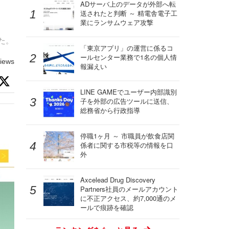
ADサーバ上のデータが外部へ転
送されたと判断 ～ 精電舎電子工
業にランサムウェア攻撃
た。
「東京アプリ」の運営に係るコ
ールセンター業務で1名の個人情
iews
報漏えい
LINE GAMEでユーザー内部識別
子を外部の広告ツールに送信、
総務省から行政指導
停職1ヶ月 ～ 市職員が飲食店関
係者に関する市税等の情報を口
外
Axcelead Drug Discovery
Partners社員のメールアカウント
に不正アクセス、約7,000通のメ
ールで痕跡を確認