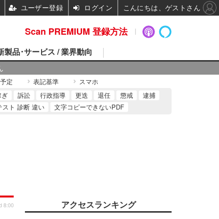
ユーザー登録
ログイン
こんにちは、ゲストさん
Scan PREMIUM 登録方法
 新製品･サービス / 業界動向
ん
予定
表記基準
スマホ
稼ぎ
訴訟
行政指導
更迭
退任
懲戒
逮捕
テスト 診断 違い
文字コピーできないPDF
アクセスランキング
d 8:00