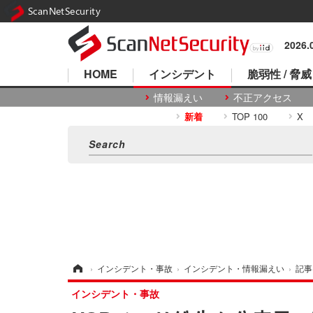
ScanNetSecurity
2026
HOME
インシデント
脆弱性 / 脅威
情報漏えい
不正アクセス
新着
TOP 100
X
ホーム
›
インシデント・事故
›
インシデント・情報漏えい
›
記事
インシデント・事故