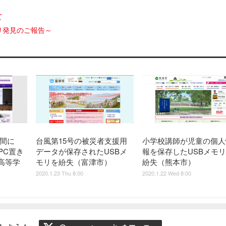
て
リ発見のご報告～
る間に
台風第15号の被災者支援用
小学校講師が児童の個人
PC置き
データが保存されたUSBメ
報を保存したUSBメモ
高等学
モリを紛失（富津市）
紛失（熊本市）
2020.1.23 Thu 8:00
2020.1.22 Wed 8:00