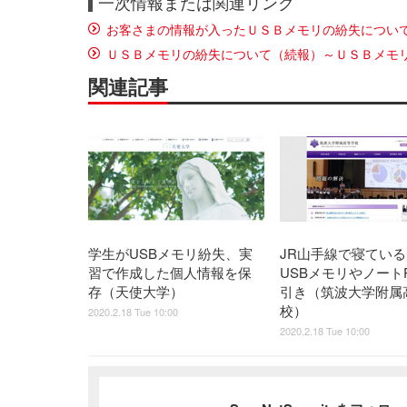
一次情報または関連リンク
お客さまの情報が入ったＵＳＢメモリの紛失につい
ＵＳＢメモリの紛失について（続報）～ＵＳＢメモ
関連記事
学生がUSBメモリ紛失、実
JR山手線で寝てい
習で作成した個人情報を保
USBメモリやノート
存（天使大学）
引き（筑波大学附属
校）
2020.2.18 Tue 10:00
2020.2.18 Tue 10:00