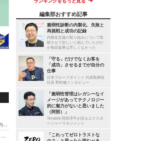
ランキングをもっと見る
編集部おすすめ記事
脆弱性診断の内製化、失敗と
再挑戦と成功の記録
内製化支援の取り組みについて取
材させて欲しいと頼んでいたのだ
が毎回返事は芳しくなかった
「守る」だけでなくお客を
「成功」させるまでが自分の
仕事
日本プルーフポイント 代表取締役
社長 野村健インタビュー
「脆弱性管理はレガシーなイ
メージがあってテクノロジー
的に魅力がないと思いました
（阿部）」
Tenable 阿部淳平が語るエクスポ
ージャーマネジメント
中学校教員がSDカード紛失、飲食後 深夜屋外で約50分間眠り込む
「これってゼロトラストな
東電子会社、ロゴ入り安全帽を紛失 ～「偽社員」による不審な訪問や詐欺に注意呼びかけ
の？」と思ったら読むべき