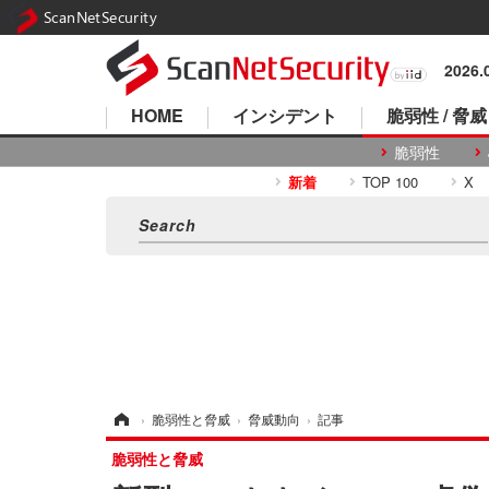
ScanNetSecurity
2026
HOME
インシデント
脆弱性 / 脅威
脆弱性
新着
TOP 100
X
ホーム
›
脆弱性と脅威
›
脅威動向
›
記事
脆弱性と脅威