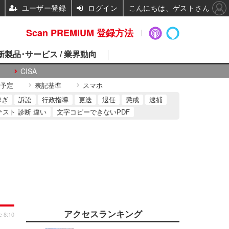
ユーザー登録
ログイン
こんにちは、ゲストさん
Scan PREMIUM 登録方法
 新製品･サービス / 業界動向
CISA
予定
表記基準
スマホ
稼ぎ
訴訟
行政指導
更迭
退任
懲戒
逮捕
テスト 診断 違い
文字コピーできないPDF
アクセスランキング
e 8:10