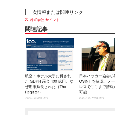
一次情報または関連リンク
株式会社 サイント
関連記事
航空・ホテル大手に科され
日本ハッカー協会杉
た GDPR 罰金 400 億円、な
OSINT を解説、メ
ぜ期限延長された（The
レスでここまで情報
Register）
可能
2020.2.3 Mon 9:10
2020.1.29 Wed 8:10