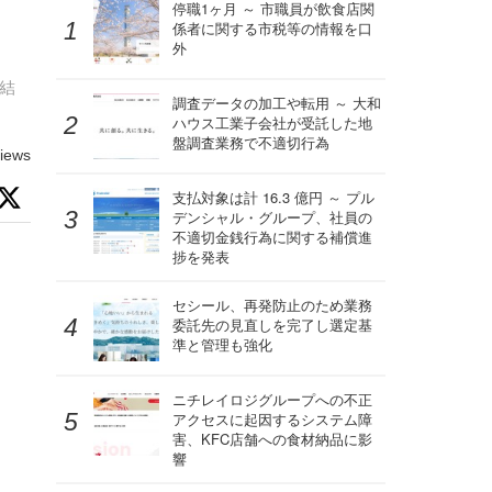
停職1ヶ月 ～ 市職員が飲食店関
係者に関する市税等の情報を口
外
査結
調査データの加工や転用 ～ 大和
ハウス工業子会社が受託した地
盤調査業務で不適切行為
iews
支払対象は計 16.3 億円 ～ プル
デンシャル・グループ、社員の
不適切金銭行為に関する補償進
捗を発表
セシール、再発防止のため業務
委託先の見直しを完了し選定基
準と管理も強化
ニチレイロジグループへの不正
アクセスに起因するシステム障
害、KFC店舗への食材納品に影
響