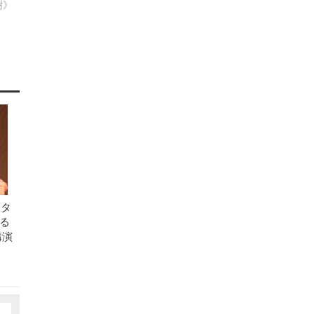
樹》
ンタ
る
講演