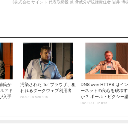
《株式会社 サイント 代表取締役 兼 脅威分析統括責任者 岩井 博
浦氏が
汚染された Tor ブラウザ、狙
DNS over HTTPS はイ
ールアド
われるダークウェブ利用者
ーネットの良心を破壊す
が入手
か？ ポール・ビクシー
2020.1.20 Mon 8:15
2020.1.14 Tue 8:15