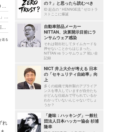
の？」と思ったら読むべき
官民連携の米 AI × 脆弱性対策の国家戦略「GOLD EAGLE」ほか [Scan PREMIUM Monthly Executive Summary 2026年7月度]
ID 起点の “ HENNGE流 ” ゼロトラ
ストここに爆誕
自律型ペンテストプラットフォーム「Dark-Moon」ほか [Scan PREMIUM Monthly Executive Summary 2026年6月度]
自動車部品メーカー
筆者に届いたノミネート詐欺連絡 ほか [Scan PREMIUM Monthly Executive Summary 2026年5月度]
NITTAN、決算開示目前にラ
ンサムウェア感染
を送る
それは朝出社してタイムカードを
押せないことからはじまった。
NITTAN vs ランサムウェア 戦い全
記録
NICT 井上大介が考える 日本
の「セキュリティ自給率」向
上
多くの組織で海外製のアプライア
ンスを導入していますが自分たち
がどんな仕組みで守られているか
わかっていないんじゃないでしょ
うか？
「趣味：ハッキング」一般社
団法人日本ハッカー協会 杉浦
ずれ
隆幸
ま