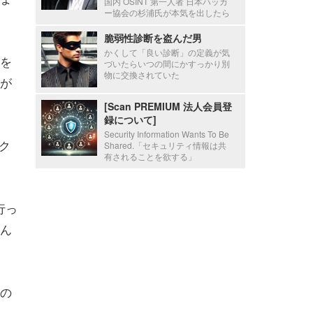
国内 OSINT 第一人者 日本ハッカ
ー協会の杉浦氏が本気を出したら
脆弱性診断を盗んだ男
かくして「良い診断」の定義が気
を
づいたらいつの間にかすっかり別
物に交換されていた
が
[Scan PREMIUM 法人会員登
録について]
Security Information Wants To Be
ック
Shared.「セキュリティ情報は共
有されることを欲する」
行っ
ん
の