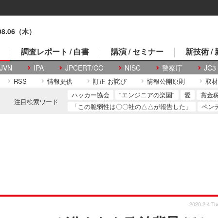
.08.06（木）
調査レポート / 白書
講演 / セミナー
新技術 /
JVN
IPA
JPCERT/CC
NISC
警察庁
JC3
RSS
情報提供
訂正 お詫び
情報公開原則
取材
ハッカー協会
"エンジニアの楽園"
愛
賞金
注目検索ワード
「この脆弱性は〇〇社の△△が報告した」
ペン
2020.2.4 Tu