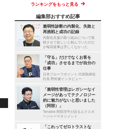
ランキングをもっと見る
編集部おすすめ記事
脆弱性診断の内製化、失敗と
再挑戦と成功の記録
内製化支援の取り組みについて取
材させて欲しいと頼んでいたのだ
が毎回返事は芳しくなかった
「守る」だけでなくお客を
「成功」させるまでが自分の
仕事
日本プルーフポイント 代表取締役
社長 野村健インタビュー
「脆弱性管理はレガシーなイ
メージがあってテクノロジー
的に魅力がないと思いました
（阿部）」
Tenable 阿部淳平が語るエクスポ
ージャーマネジメント
「これってゼロトラストな