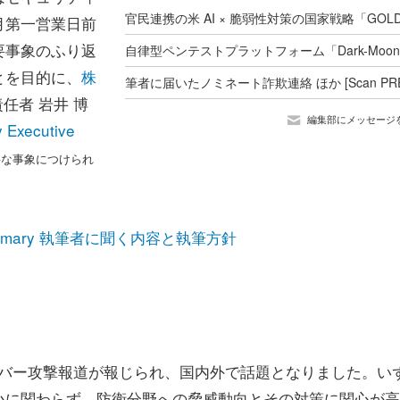
月第一営業日前
要事象のふり返
とを目的に、
株
任者 岩井 博
編集部にメッセージ
 Executive
要な事象につけられ
ve Summary 執筆者に聞く内容と執筆方針
のサイバー攻撃報道が報じられ、国内外で話題となりました。い
小に関わらず、防衛分野への脅威動向とその対策に関心が高