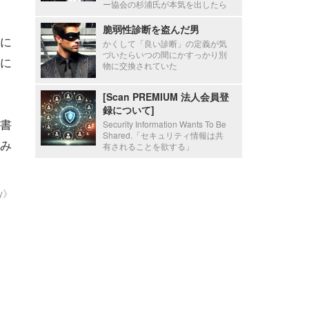
ー協会の杉浦氏が本気を出したら
脆弱性診断を盗んだ男
に
かくして「良い診断」の定義が気
づいたらいつの間にかすっかり別
に
物に交換されていた
[Scan PREMIUM 法人会員登
録について]
書
Security Information Wants To Be
Shared.「セキュリティ情報は共
み
有されることを欲する」
ty》