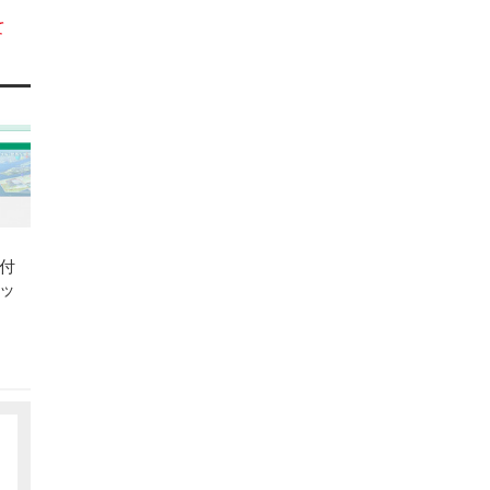
て
付
ッ