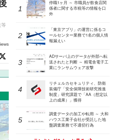
後
停職1ヶ月 ～ 市職員が飲食店関
係者に関する市税等の情報を口
外
失等
「東京アプリ」の運営に係るコ
ールセンター業務で1名の個人情
報漏えい
iews
ADサーバ上のデータが外部へ転
送されたと判断 ～ 精電舎電子工
業にランサムウェア攻撃
リチェルカセキュリティ、防衛
装備庁「安全保障技術研究推進
制度」研究課題で「AA（想定以
上の成果）」獲得
調査データの加工や転用 ～ 大和
ハウス工業子会社が受託した地
盤調査業務で不適切行為