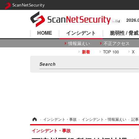
ScanNetSecurity
2026
HOME
インシデント
脆弱性 / 脅威
情報漏えい
不正アクセス
新着
TOP 100
X
ホーム
›
インシデント・事故
›
インシデント・情報漏えい
›
記事
インシデント・事故