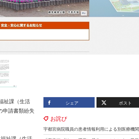
健福祉課（生活
シェア
ポスト
の申請書類紛失
お詫び
健福祉課（生活