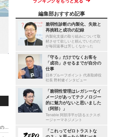
ランキングをもっと見る
編集部おすすめ記事
脆弱性診断の内製化、失敗と
再挑戦と成功の記録
内製化支援の取り組みについて取
材させて欲しいと頼んでいたのだ
が毎回返事は芳しくなかった
「守る」だけでなくお客を
「成功」させるまでが自分の
仕事
日本プルーフポイント 代表取締役
社長 野村健インタビュー
「脆弱性管理はレガシーなイ
メージがあってテクノロジー
的に魅力がないと思いました
（阿部）」
Tenable 阿部淳平が語るエクスポ
ージャーマネジメント
宇都宮病院職員の患者情報利用による別医療機関のダイレクトメール郵送、調査の結果 直接的金銭的利益の受領が無いことを確認
「これってゼロトラストな
の？」と思ったら読むべき