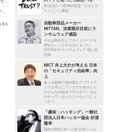
「東京アプリ」の運営に係るコールセンター業務で1名の個人情報漏えい
ID 起点の “ HENNGE流 ” ゼロトラ
ストここに爆誕
Axcelead Drug Discovery Partners社員のメールアカウントに不正アクセス、約7,000通のメールで痕跡を確認
自動車部品メーカー
を送る
NITTAN、決算開示目前にラ
ンサムウェア感染
それは朝出社してタイムカードを
押せないことからはじまった。
NITTAN vs ランサムウェア 戦い全
記録
NICT 井上大介が考える 日本
の「セキュリティ自給率」向
上
多くの組織で海外製のアプライア
ンスを導入していますが自分たち
がどんな仕組みで守られているか
わかっていないんじゃないでしょ
うか？
「趣味：ハッキング」一般社
団法人日本ハッカー協会 杉浦
隆幸
国内 OSINT 第一人者 日本ハッカ