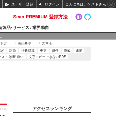
ユーザー登録
ログイン
こんにちは、ゲストさん
Scan PREMIUM 登録方法
 新製品･サービス / 業界動向
ん
予定
表記基準
スマホ
稼ぎ
訴訟
行政指導
更迭
退任
懲戒
逮捕
テスト 診断 違い
文字コピーできないPDF
アクセスランキング
e 8:00