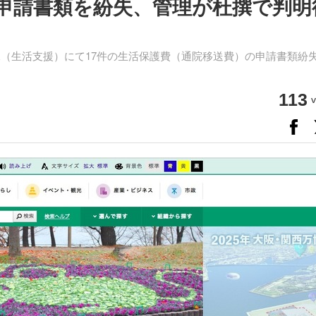
申請書類を紛失、管理が杜撰で判明
課（生活支援）にて17件の生活保護費（通院移送費）の申請書類紛
113
v