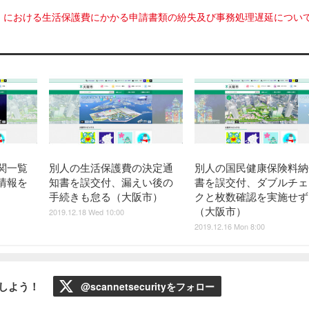
）における生活保護費にかかる申請書類の紛失及び事務処理遅延につい
関一覧
別人の生活保護費の決定通
別人の国民健康保険料納
情報を
知書を誤交付、漏えい後の
書を誤交付、ダブルチェ
手続きも怠る（大阪市）
クと枚数確認を実施せず
（大阪市）
2019.12.18 Wed 10:00
2019.12.16 Mon 8:00
ローしよう！
@scannetsecurityをフォロー