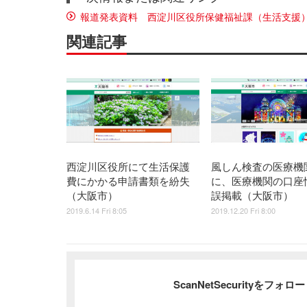
報道発表資料 西淀川区役所保健福祉課（生活支援
関連記事
西淀川区役所にて生活保護
風しん検査の医療機
費にかかる申請書類を紛失
に、医療機関の口座
（大阪市）
誤掲載（大阪市）
2019.6.14 Fri 8:05
2019.12.20 Fri 8:00
ScanNetSecurityをフォ