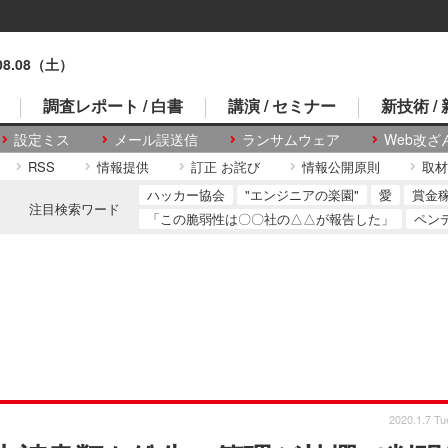
.08.08（土）
調査レポート / 白書
講演 / セミナー
新技術 /
設定ミス
メール誤送信
ランサムウェア
Web改ざ
RSS
情報提供
訂正 お詫び
情報公開原則
取材
ハッカー協会
"エンジニアの楽園"
愛
賞金
注目検索ワード
「この脆弱性は〇〇社の△△が報告した」
ペン
2020.1.7 Tu