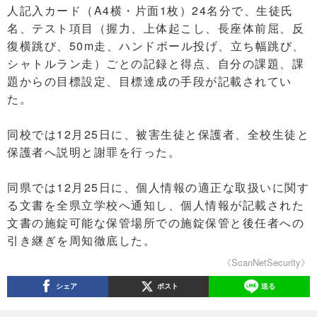
人記入カード（A4横・片面1枚）24名分で、生徒氏
名、テスト項目（握力、上体起こし、長座体前屈、反
復横跳び、50m走、ハンドボール投げ、立ち幅跳び、
シャトルラン走）ごとの記録と得点、自分の課題、課
題からの目標設定、目標達成の手段が記載されてい
た。
同校では12月25日に、被害生徒と保護者、全校生徒と
保護者へ説明と謝罪を行った。
同県では12月25日に、個人情報の適正な取扱いに関す
る文書を全県立学校へ通知し、個人情報が記載された
文書の施錠可能な保管場所での施錠保管と後任者への
引き継ぎを周知徹底した。
《ScanNetSecurity》
シェア
ポスト
送る