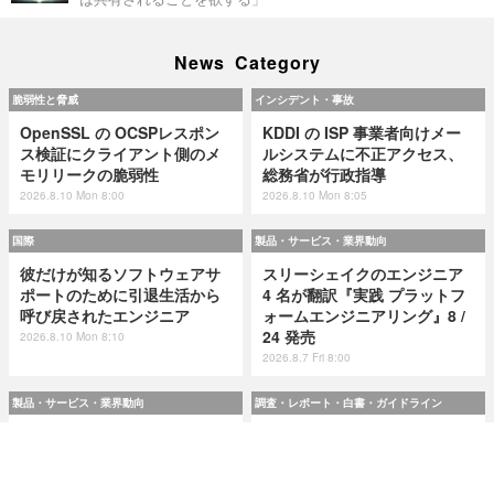
News Category
脆弱性と脅威
インシデント・事故
OpenSSL の OCSPレスポン
KDDI の ISP 事業者向けメー
ス検証にクライアント側のメ
ルシステムに不正アクセス、
モリリークの脆弱性
総務省が行政指導
2026.8.10 Mon 8:00
2026.8.10 Mon 8:05
国際
製品・サービス・業界動向
彼だけが知るソフトウェアサ
スリーシェイクのエンジニア
ポートのために引退生活から
4 名が翻訳『実践 プラットフ
呼び戻されたエンジニア
ォームエンジニアリング』8 /
24 発売
2026.8.10 Mon 8:10
2026.8.7 Fri 8:00
製品・サービス・業界動向
調査・レポート・白書・ガイドライン
スリーシェイクのエンジニア
令和8(2026)年上半期の特殊詐
4 名が翻訳『実践 プラットフ
欺、被害総額1,816億円 ～ 投
ォームエンジニアリング』8 /
資詐欺（797.9億）やニセ警察