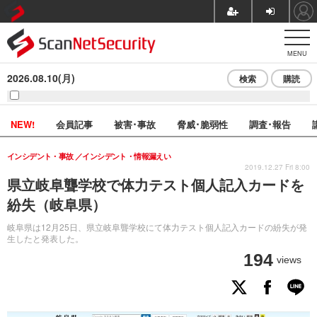
MENU
2026.08.10(月)
検索
購読
NEW!
会員記事
被害･事故
脅威･脆弱性
調査･報告
インシデント・事故
インシデント・情報漏えい
2019.12.27 Fri 8:00
県立岐阜聾学校で体力テスト個人記入カードを
紛失（岐阜県）
岐阜県は12月25日、県立岐阜聾学校にて体力テスト個人記入カードの紛失が発
生したと発表した。
194
views