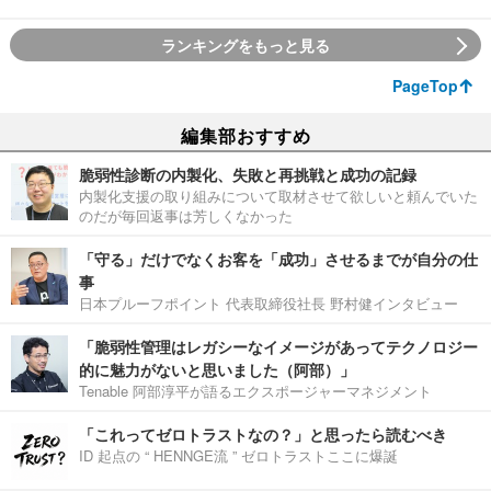
ランキングをもっと見る
PageTop
編集部おすすめ
脆弱性診断の内製化、失敗と再挑戦と成功の記録
内製化支援の取り組みについて取材させて欲しいと頼んでいた
のだが毎回返事は芳しくなかった
「守る」だけでなくお客を「成功」させるまでが自分の仕
事
日本プルーフポイント 代表取締役社長 野村健インタビュー
「脆弱性管理はレガシーなイメージがあってテクノロジー
的に魅力がないと思いました（阿部）」
Tenable 阿部淳平が語るエクスポージャーマネジメント
「これってゼロトラストなの？」と思ったら読むべき
ID 起点の “ HENNGE流 ” ゼロトラストここに爆誕