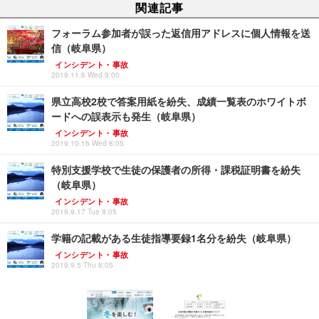
関連記事
フォーラム参加者が誤った返信用アドレスに個人情報を送
信（岐阜県）
インシデント・事故
2019.11.6 Wed 9:00
県立高校2校で答案用紙を紛失、成績一覧表のホワイトボ
ードへの誤表示も発生（岐阜県）
インシデント・事故
2019.10.16 Wed 8:05
特別支援学校で生徒の保護者の所得・課税証明書を紛失
（岐阜県）
インシデント・事故
2019.9.17 Tue 8:05
学籍の記載がある生徒指導要録1名分を紛失（岐阜県）
インシデント・事故
2019.9.5 Thu 8:05