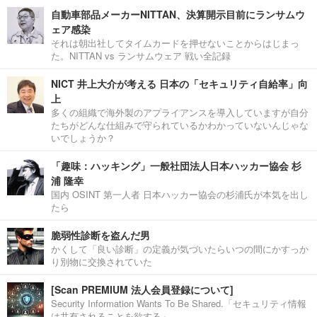
自動車部品メーカーNITTAN、決算開示目前にランサムウ
ェア感染
それは朝出社してタイムカードを押せないことからはじまっ
た。NITTAN vs ランサムウェア 戦い全記録
NICT 井上大介が考える 日本の「セキュリティ自給率」向
上
多くの組織で海外製のアプライアンスを導入していますが自分
たちがどんな仕組みで守られているかわかっていないんじゃな
いでしょうか？
「趣味：ハッキング」一般社団法人日本ハッカー協会 杉
浦 隆幸
国内 OSINT 第一人者 日本ハッカー協会の杉浦氏が本気を出し
たら
脆弱性診断を盗んだ男
かくして「良い診断」の定義が気づいたらいつの間にかすっか
り別物に交換されていた
[Scan PREMIUM 法人会員登録について]
Security Information Wants To Be Shared.「セキュリティ情報
は共有されることを欲する」