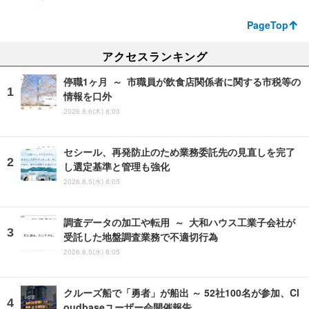
PageTop
アクセスランキング
停職1ヶ月 ～ 市職員が飲食店関係者に関する市税等の
情報を口外
2026.8.6(木) 8:05
セシール、再発防止のため業務委託先の見直しを完了
し選定基準と管理も強化
2026.8.5(水) 8:05
調査データの加工や転用 ～ 大和ハウス工業子会社が
受託した地盤調査業務で不適切行為
2026.8.5(水) 8:05
クルーズ船で「勇者」が船出 ～ 52社100名が参加、Cl
oudbaseユーザー会開催報告