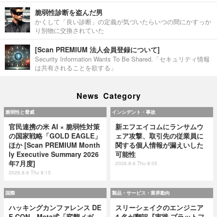
脆弱性診断を盗んだ男
かくして「良い診断」の定義が気づいたらいつの間にかすっか
り別物に交換されていた
[Scan PREMIUM 法人会員登録について]
Security Information Wants To Be Shared.「セキュリティ情報
は共有されることを欲する」
News Category
脆弱性と脅威
インシデント・事故
官民連携の米 AI × 脆弱性対策
新エフエイコムにランサムウ
の国家戦略「GOLD EAGLE」
ェア攻撃、取引先の従業員に
ほか [Scan PREMIUM Month
関する個人情報が漏えいした
ly Executive Summary 2026
可能性
年7月度]
2026.8.6 Thu 8:05
2026.8.6 Thu 8:15
国際
製品・サービス・業界動向
ハッキングカンファレンス DE
スリーシェイクのエンジニア
F CON、Meta式「変態メガ
4 名が翻訳『実践 プラットフ