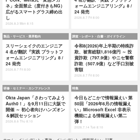
ネ」全面禁止（度付きもNG）
ォームエンジニアリング』8 /
広がるスマートグラス締め出
24 発売
し
2026.8.7 Fri 8:00
2026.8.3 Mon 8:15
製品・サービス・業界動向
調査・レポート・白書・ガイドライン
スリーシェイクのエンジニア
令和8(2026)年上半期の特殊詐
4 名が翻訳『実践 プラットフ
欺、被害総額1,816億円 ～ 投
ォームエンジニアリング』8 /
資詐欺（797.9億）やニセ警察
24 発売
詐欺（507.9億）など手口別被
害額
2026.8.7 Fri 8:00
2026.8.7 Fri 8:00
研修・セミナー・カンファレンス
特集
Okta Japan「さわってみよう
今日もどこかで情報漏えい 第
Auth0！」を9月11日に大阪で
50回「2026年6月の情報漏え
開催 ～ 初心者向けハンズオン
い」Microsoft Excel 非表示
＆解説セッション
機能による情報漏えい第二
弾！
2026.8.6 Thu 8:10
2026.7.14 Tue 8:10
記事
ホーム
›
インシデント・事故
›
インシデント・情報漏えい
›