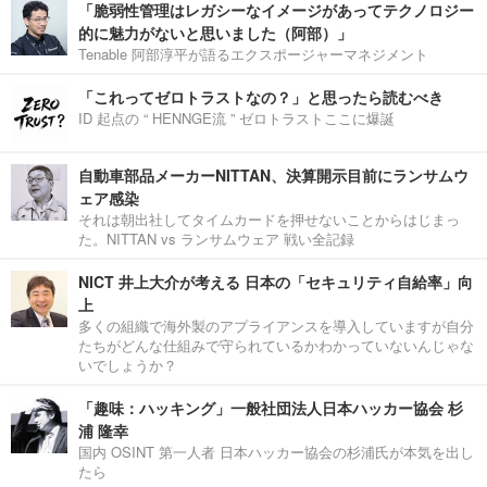
「脆弱性管理はレガシーなイメージがあってテクノロジー
的に魅力がないと思いました（阿部）」
Tenable 阿部淳平が語るエクスポージャーマネジメント
「これってゼロトラストなの？」と思ったら読むべき
ID 起点の “ HENNGE流 ” ゼロトラストここに爆誕
自動車部品メーカーNITTAN、決算開示目前にランサムウ
ェア感染
それは朝出社してタイムカードを押せないことからはじまっ
た。NITTAN vs ランサムウェア 戦い全記録
NICT 井上大介が考える 日本の「セキュリティ自給率」向
上
多くの組織で海外製のアプライアンスを導入していますが自分
たちがどんな仕組みで守られているかわかっていないんじゃな
いでしょうか？
「趣味：ハッキング」一般社団法人日本ハッカー協会 杉
浦 隆幸
国内 OSINT 第一人者 日本ハッカー協会の杉浦氏が本気を出し
たら