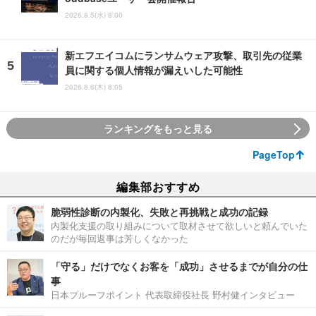
2026.8.5(水) 8:00
新エフエイコムにランサムウェア攻撃、取引先の従業
員に関する個人情報が漏えいした可能性
2026.8.6(木) 8:05
ランキングをもっと見る
PageTop
編集部おすすめ
脆弱性診断の内製化、失敗と再挑戦と成功の記録
内製化支援の取り組みについて取材させて欲しいと頼んでいた
のだが毎回返事は芳しくなかった
「守る」だけでなくお客を「成功」させるまでが自分の仕
事
日本プルーフポイント 代表取締役社長 野村健インタビュー