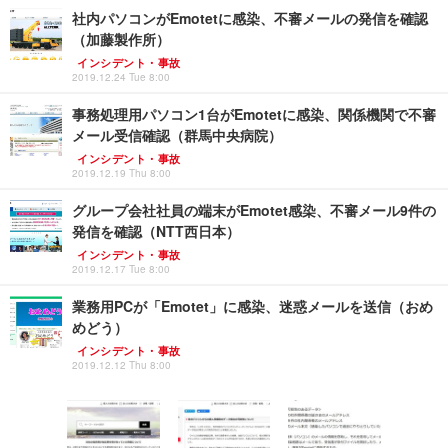
社内パソコンがEmotetに感染、不審メールの発信を確認
（加藤製作所）
インシデント・事故
2019.12.24 Tue 8:00
事務処理用パソコン1台がEmotetに感染、関係機関で不審
メール受信確認（群馬中央病院）
インシデント・事故
2019.12.19 Thu 8:00
グループ会社社員の端末がEmotet感染、不審メール9件の
発信を確認（NTT西日本）
インシデント・事故
2019.12.17 Tue 8:00
業務用PCが「Emotet」に感染、迷惑メールを送信（おめ
めどう）
インシデント・事故
2019.12.12 Thu 8:00