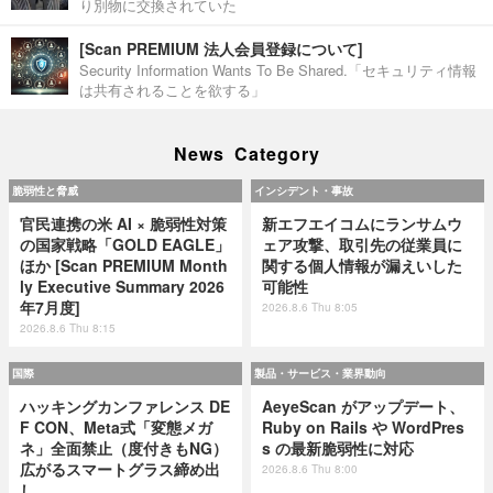
り別物に交換されていた
[Scan PREMIUM 法人会員登録について]
Security Information Wants To Be Shared.「セキュリティ情報
は共有されることを欲する」
News Category
脆弱性と脅威
インシデント・事故
官民連携の米 AI × 脆弱性対策
新エフエイコムにランサムウ
の国家戦略「GOLD EAGLE」
ェア攻撃、取引先の従業員に
ほか [Scan PREMIUM Month
関する個人情報が漏えいした
ly Executive Summary 2026
可能性
年7月度]
2026.8.6 Thu 8:05
2026.8.6 Thu 8:15
国際
製品・サービス・業界動向
ハッキングカンファレンス DE
AeyeScan がアップデート、
F CON、Meta式「変態メガ
Ruby on Rails や WordPres
ネ」全面禁止（度付きもNG）
s の最新脆弱性に対応
広がるスマートグラス締め出
2026.8.6 Thu 8:00
し