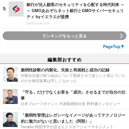
銀行が法人顧客のセキュリティを心配する時代到来 ～
～ GMOあおぞらネット銀行とGMOサイバーセキュリ
ティ byイエラエが提携
2026.8.6(木) 8:00
ランキングをもっと見る
PageTop
編集部おすすめ
脆弱性診断の内製化、失敗と再挑戦と成功の記録
内製化支援の取り組みについて取材させて欲しいと頼んでいた
のだが毎回返事は芳しくなかった
「守る」だけでなくお客を「成功」させるまでが自分の仕
事
日本プルーフポイント 代表取締役社長 野村健インタビュー
「脆弱性管理はレガシーなイメージがあってテクノロジー
的に魅力がないと思いました（阿部）」
Tenable 阿部淳平が語るエクスポージャーマネジメント