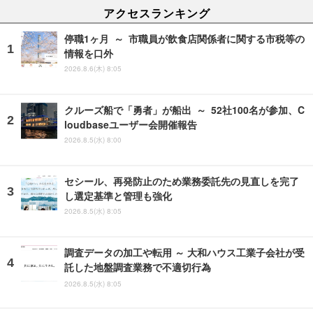
アクセスランキング
停職1ヶ月 ～ 市職員が飲食店関係者に関する市税等の
情報を口外
2026.8.6(木) 8:05
クルーズ船で「勇者」が船出 ～ 52社100名が参加、C
loudbaseユーザー会開催報告
2026.8.5(水) 8:00
セシール、再発防止のため業務委託先の見直しを完了
し選定基準と管理も強化
2026.8.5(水) 8:05
調査データの加工や転用 ～ 大和ハウス工業子会社が受
託した地盤調査業務で不適切行為
2026.8.5(水) 8:05