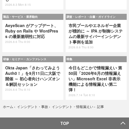
2026.8.3 Mon 8:15
製品・サービス・業界動向
調査・レポート・白書・ガイドライン
AeyeScan がアップデート、
市民プールやエネルギー企業
Ruby on Rails や WordPres
が標的に ～ IPA が制御システ
s の最新脆弱性に対応
ムの最新サイバーインシデン
ト事例を追加
2026.8.6 Thu 8:00
2026.8.6 Thu 8:00
研修・セミナー・カンファレンス
特集
Okta Japan「さわってみよう
今日もどこかで情報漏えい 第
Auth0！」を9月11日に大阪で
50回「2026年6月の情報漏え
開催 ～ 初心者向けハンズオン
い」Microsoft Excel 非表示
＆解説セッション
機能による情報漏えい第二
弾！
2026.8.6 Thu 8:10
2026.7.14 Tue 8:10
記事
ホーム
›
インシデント・事故
›
インシデント・情報漏えい
›
TOP