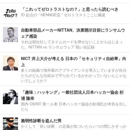
「これってゼロトラストなの？」と思ったら読むべき
ID 起点の “ HENNGE流 ” ゼロトラストここに爆誕
自動車部品メーカーNITTAN、決算開示目前にランサムウ
ェア感染
それは朝出社してタイムカードを押せないことからはじまっ
た。NITTAN vs ランサムウェア 戦い全記録
NICT 井上大介が考える 日本の「セキュリティ自給率」向
上
多くの組織で海外製のアプライアンスを導入していますが自分
たちがどんな仕組みで守られているかわかっていないんじゃな
いでしょうか？
「趣味：ハッキング」一般社団法人日本ハッカー協会 杉
浦 隆幸
国内 OSINT 第一人者 日本ハッカー協会の杉浦氏が本気を出し
たら
脆弱性診断を盗んだ男
かくして「良い診断」の定義が気づいたらいつの間にかすっか