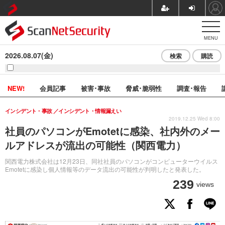
MENU
2026.08.07(金)
検索
購読
NEW!
会員記事
被害･事故
脅威･脆弱性
調査･報告
インシデント・事故
インシデント・情報漏えい
2019.12.25 Wed 8:00
社員のパソコンがEmotetに感染、社内外のメー
ルアドレスが流出の可能性（関西電力）
関西電力株式会社は12月23日、同社社員のパソコンがコンピューターウイルス
Emotetに感染し個人情報等のデータ流出の可能性が判明したと発表した。
239
views