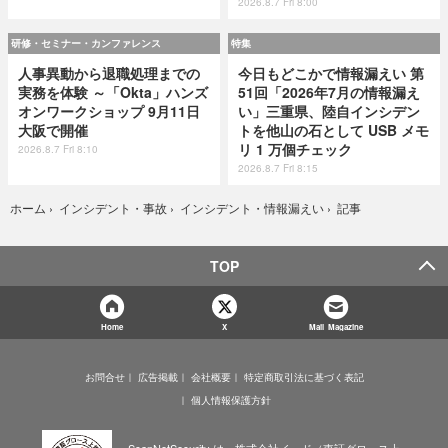
2026.8.7 Fri 8:00
研修・セミナー・カンファレンス
特集
人事異動から退職処理までの
今日もどこかで情報漏えい 第
実務を体験 ～「Okta」ハンズ
51回「2026年7月の情報漏え
オンワークショップ 9月11日
い」三重県、陸自インシデン
大阪で開催
トを他山の石として USB メモ
リ 1 万個チェック
2026.8.7 Fri 8:10
2026.8.7 Fri 8:15
記事
ホーム
›
インシデント・事故
›
インシデント・情報漏えい
›
TOP
Home
X
Mail Magazine
お問合せ
広告掲載
会社概要
特定商取引法に基づく表記
個人情報保護方針
ScanNetSecurity は、株式会社イード（東証グロース上