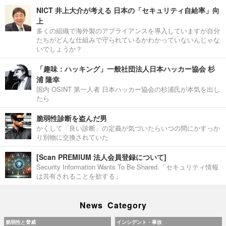
NICT 井上大介が考える 日本の「セキュリティ自給率」向
上
多くの組織で海外製のアプライアンスを導入していますが自分
たちがどんな仕組みで守られているかわかっていないんじゃな
いでしょうか？
「趣味：ハッキング」一般社団法人日本ハッカー協会 杉
浦 隆幸
国内 OSINT 第一人者 日本ハッカー協会の杉浦氏が本気を出し
たら
脆弱性診断を盗んだ男
かくして「良い診断」の定義が気づいたらいつの間にかすっか
り別物に交換されていた
[Scan PREMIUM 法人会員登録について]
Security Information Wants To Be Shared.「セキュリティ情報
は共有されることを欲する」
News Category
脆弱性と脅威
インシデント・事故