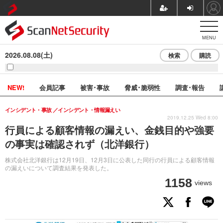
MENU
2026.08.08(土)
検索
購読
NEW!
会員記事
被害･事故
脅威･脆弱性
調査･報告
インシデント・事故
インシデント・情報漏えい
2019.12.25 Wed 8:00
行員による顧客情報の漏えい、金銭目的や強要
の事実は確認されず（北洋銀行）
株式会社北洋銀行は12月19日、12月3日に公表した同行の行員による顧客情報
の漏えいについて調査結果を発表した。
1158
views