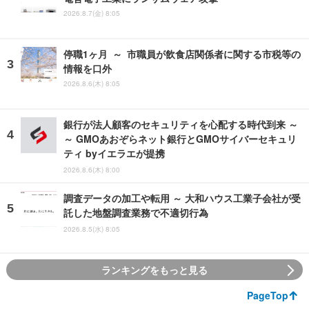
2026.8.7(金) 8:05
停職1ヶ月 ～ 市職員が飲食店関係者に関する市税等の
情報を口外
2026.8.6(木) 8:05
銀行が法人顧客のセキュリティを心配する時代到来 ～
～ GMOあおぞらネット銀行とGMOサイバーセキュリ
ティ byイエラエが提携
2026.8.6(木) 8:00
調査データの加工や転用 ～ 大和ハウス工業子会社が受
託した地盤調査業務で不適切行為
2026.8.5(水) 8:05
ランキングをもっと見る
PageTop