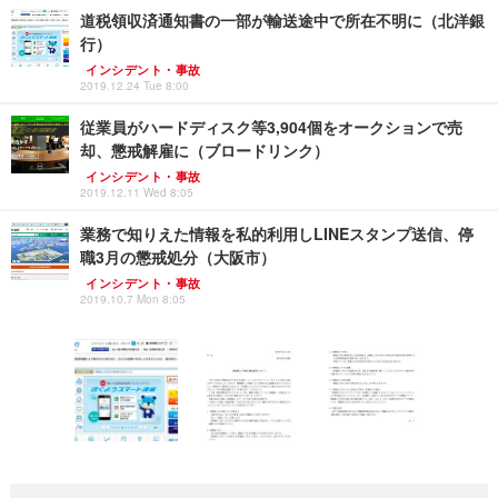
道税領収済通知書の一部が輸送途中で所在不明に（北洋銀
行）
インシデント・事故
2019.12.24 Tue 8:00
従業員がハードディスク等3,904個をオークションで売
却、懲戒解雇に（ブロードリンク）
インシデント・事故
2019.12.11 Wed 8:05
業務で知りえた情報を私的利用しLINEスタンプ送信、停
職3月の懲戒処分（大阪市）
インシデント・事故
2019.10.7 Mon 8:05