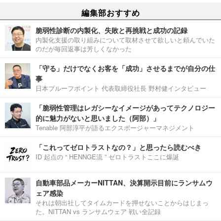
編集部おすすめ
脆弱性診断の内製化、失敗と再挑戦と成功の記録
内製化支援の取り組みについて取材させて欲しいと頼んでいた
のだが毎回返事は芳しくなかった
「守る」だけでなくお客を「成功」させるまでが自分の仕
事
日本プルーフポイント 代表取締役社長 野村健インタビュー
「脆弱性管理はレガシーなイメージがあってテクノロジー
的に魅力がないと思いました（阿部）」
Tenable 阿部淳平が語るエクスポージャーマネジメント
「これってゼロトラストなの？」と思ったら読むべき
ID 起点の “ HENNGE流 ” ゼロトラストここに爆誕
自動車部品メーカーNITTAN、決算開示目前にランサムウ
ェア感染
それは朝出社してタイムカードを押せないことからはじまっ
た。NITTAN vs ランサムウェア 戦い全記録