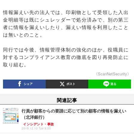
情報漏えい先の法人では、印刷物として受領した入出
金明細等は既にシュレッダーで処分済みで、別の第三
者に情報を漏えいしたり、漏えい情報を利用したこと
は無いとのこと。
同行では今後、情報管理体制の強化のほか、役職員に
対するコンプライアンス教育の徹底を図り再発防止に
取り組む。
《ScanNetSecurity》
シェア
ポスト
送る
関連記事
行員が顧客からの要請に応じて別の顧客の情報を漏えい
（北洋銀行）
インシデント・事故
2019.12.10 Tue 8:00