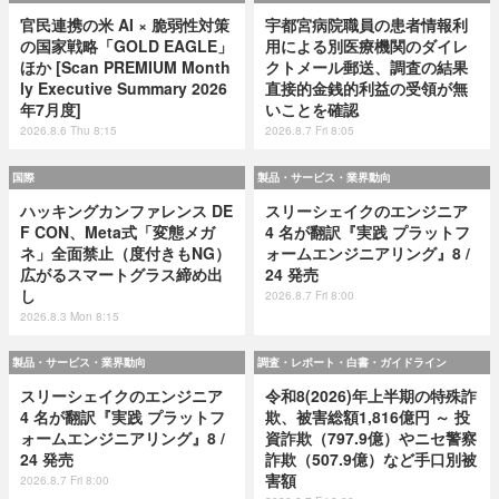
官民連携の米 AI × 脆弱性対策
宇都宮病院職員の患者情報利
の国家戦略「GOLD EAGLE」
用による別医療機関のダイレ
ほか [Scan PREMIUM Month
クトメール郵送、調査の結果
ly Executive Summary 2026
直接的金銭的利益の受領が無
年7月度]
いことを確認
2026.8.6 Thu 8:15
2026.8.7 Fri 8:05
国際
製品・サービス・業界動向
ハッキングカンファレンス DE
スリーシェイクのエンジニア
F CON、Meta式「変態メガ
4 名が翻訳『実践 プラットフ
ネ」全面禁止（度付きもNG）
ォームエンジニアリング』8 /
広がるスマートグラス締め出
24 発売
し
2026.8.7 Fri 8:00
2026.8.3 Mon 8:15
製品・サービス・業界動向
調査・レポート・白書・ガイドライン
スリーシェイクのエンジニア
令和8(2026)年上半期の特殊詐
4 名が翻訳『実践 プラットフ
欺、被害総額1,816億円 ～ 投
ォームエンジニアリング』8 /
資詐欺（797.9億）やニセ警察
24 発売
詐欺（507.9億）など手口別被
害額
2026.8.7 Fri 8:00