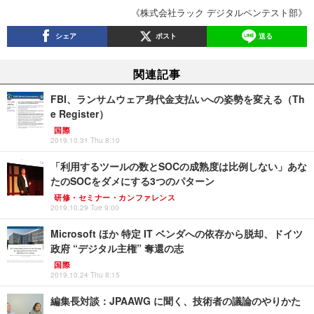
《株式会社ラック デジタルペンテスト部》
シェア
ポスト
送る
関連記事
FBI、ランサムウェア身代金支払いへの姿勢を変える（Th
e Register）
国際
2019.10.31 Thu 8:10
「利用するツールの数とSOCの成熟度は比例しない」あな
たのSOCをダメにする3つのパターン
研修・セミナー・カンファレンス
2019.10.29 Tue 9:00
Microsoft ほか 特定 IT ベンダへの依存から脱却、ドイツ
政府 “デジタル主権” 奪還の志
国際
2019.10.24 Thu 8:15
編集長対談：JPAAWG に聞く、技術者の議論のやりかた