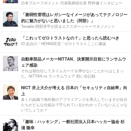
日本プルーフポイント 代表取締役社長 野村健インタビュー
「脆弱性管理はレガシーなイメージがあってテクノロジー
的に魅力がないと思いました（阿部）」
Tenable 阿部淳平が語るエクスポージャーマネジメント
「これってゼロトラストなの？」と思ったら読むべき
ID 起点の “ HENNGE流 ” ゼロトラストここに爆誕
自動車部品メーカーNITTAN、決算開示目前にランサムウ
ェア感染
それは朝出社してタイムカードを押せないことからはじまっ
た。NITTAN vs ランサムウェア 戦い全記録
NICT 井上大介が考える 日本の「セキュリティ自給率」向
上
多くの組織で海外製のアプライアンスを導入していますが自分
たちがどんな仕組みで守られているかわかっていないんじゃな
いでしょうか？
「趣味：ハッキング」一般社団法人日本ハッカー協会 杉
浦 隆幸