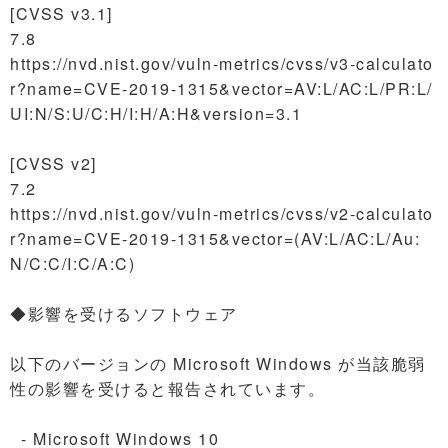
[CVSS v3.1]
7.8
https://nvd.nist.gov/vuln-metrics/cvss/v3-calculato
r?name=CVE-2019-1315&vector=AV:L/AC:L/PR:L/
UI:N/S:U/C:H/I:H/A:H&version=3.1
[CVSS v2]
7.2
https://nvd.nist.gov/vuln-metrics/cvss/v2-calculato
r?name=CVE-2019-1315&vector=(AV:L/AC:L/Au:
N/C:C/I:C/A:C)
◆影響を受けるソフトウェア
以下のバージョンの Microsoft Windows が当該脆弱
性の影響を受けると報告されています。
- Microsoft Windows 10