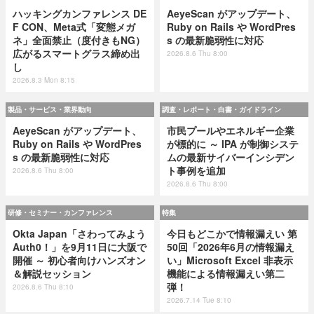
ハッキングカンファレンス DE
AeyeScan がアップデート、
F CON、Meta式「変態メガ
Ruby on Rails や WordPres
ネ」全面禁止（度付きもNG）
s の最新脆弱性に対応
広がるスマートグラス締め出
2026.8.6 Thu 8:00
し
2026.8.3 Mon 8:15
製品・サービス・業界動向
調査・レポート・白書・ガイドライン
AeyeScan がアップデート、
市民プールやエネルギー企業
Ruby on Rails や WordPres
が標的に ～ IPA が制御システ
s の最新脆弱性に対応
ムの最新サイバーインシデン
ト事例を追加
2026.8.6 Thu 8:00
2026.8.6 Thu 8:00
研修・セミナー・カンファレンス
特集
Okta Japan「さわってみよう
今日もどこかで情報漏えい 第
Auth0！」を9月11日に大阪で
50回「2026年6月の情報漏え
開催 ～ 初心者向けハンズオン
い」Microsoft Excel 非表示
＆解説セッション
機能による情報漏えい第二
弾！
2026.8.6 Thu 8:10
2026.7.14 Tue 8:10