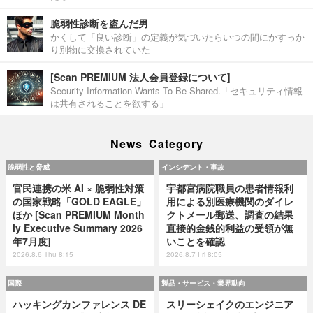
脆弱性診断を盗んだ男
かくして「良い診断」の定義が気づいたらいつの間にかすっか
り別物に交換されていた
[Scan PREMIUM 法人会員登録について]
Security Information Wants To Be Shared.「セキュリティ情報
は共有されることを欲する」
News Category
脆弱性と脅威
インシデント・事故
官民連携の米 AI × 脆弱性対策
宇都宮病院職員の患者情報利
の国家戦略「GOLD EAGLE」
用による別医療機関のダイレ
ほか [Scan PREMIUM Month
クトメール郵送、調査の結果
ly Executive Summary 2026
直接的金銭的利益の受領が無
年7月度]
いことを確認
2026.8.6 Thu 8:15
2026.8.7 Fri 8:05
国際
製品・サービス・業界動向
ハッキングカンファレンス DE
スリーシェイクのエンジニア