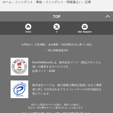
記事
ホーム
›
インシデント・事故
›
インシデント・情報漏えい
›
TOP
Home
X
Mail Magazine
お問合せ
広告掲載
会社概要
特定商取引法に基づく表記
個人情報保護方針
ScanNetSecurity は、株式会社イード（東証グロース上
場）の運営するサービスです。
証券コード：6038
株式会社イードは、個人情報の適切な取扱いを行う事業
者に対して付与されるプライバシーマークの付与認定を
受けています。
紹介した商品/サービスを購入、契約した場合に、
売上の一部が弊社サイトに還元されることがあります。