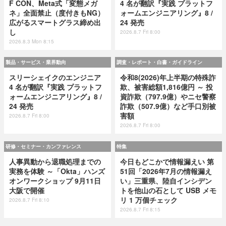
F CON、Meta式「変態メガ
4 名が翻訳『実践 プラットフ
ネ」全面禁止（度付きもNG）
ォームエンジニアリング』8 /
広がるスマートグラス締め出
24 発売
し
2026.8.7 Fri 8:00
2026.8.3 Mon 8:15
製品・サービス・業界動向
調査・レポート・白書・ガイドライン
スリーシェイクのエンジニア
令和8(2026)年上半期の特殊詐
4 名が翻訳『実践 プラットフ
欺、被害総額1,816億円 ～ 投
ォームエンジニアリング』8 /
資詐欺（797.9億）やニセ警察
24 発売
詐欺（507.9億）など手口別被
害額
2026.8.7 Fri 8:00
2026.8.7 Fri 8:00
研修・セミナー・カンファレンス
特集
人事異動から退職処理までの
今日もどこかで情報漏えい 第
実務を体験 ～「Okta」ハンズ
51回「2026年7月の情報漏え
オンワークショップ 9月11日
い」三重県、陸自インシデン
大阪で開催
トを他山の石として USB メモ
リ 1 万個チェック
2026.8.7 Fri 8:10
2026.8.7 Fri 8:15