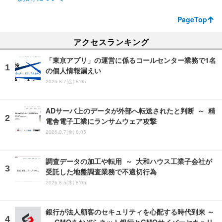
PageTop
アクセスランキング
「東京アプリ」の運営に係るコールセンター業務で1名
の個人情報漏えい
2026.8.7(金) 8:05
ADサーバ上のデータが外部へ転送されたと判断 ～ 精
電舎電子工業にランサムウェア攻撃
2026.8.7(金) 8:05
調査データの加工や転用 ～ 大和ハウス工業子会社が
受託した地盤調査業務で不適切行為
2026.8.5(水) 8:05
銀行が法人顧客のセキュリティを心配する時代到来 ～
～ GMOあおぞらネット銀行とGMOサイバーセキュリ