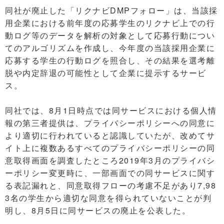
同社が廃止した「リクナビDMPフォロー」は、当該採
用企業における前年度の応募学生のリクナビ上での行
動ログ等のデータを解析の対象として応募行動につい
てのアルゴリズムを作成し、今年度の当該採用企業に
応募する学生の行動ログを照合し、その結果を選考離
脱や内定辞退の可能性として企業に提示するサービ
ス。
同社では、8月1日時点では同サービスにおける個人情
報の第三者提供は、プライバシーポリシーへの同意に
より適切に行われていると認識していたが、改めてサ
イト上に複数あるすべてのプライバシーポリシーの同
意取得画面を調査したところ2019年3月のプライバシ
ーポリシー変更時に、一部画面での同サービスに関す
る表記漏れと、同意取得フローの考慮不足があり7,98
3名の学生から適切な同意を得られていないことが判
明し、8月5日に同サービスの廃止を公表した。