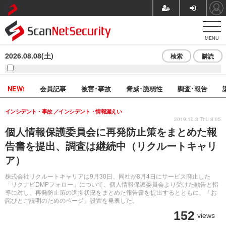
MENU
2026.08.08(土)
検索
購読
NEW!
会員記事
被害･事故
脅威･脆弱性
調査･報告
インシデント・事故
インシデント・情報漏えい
2019.10.3 Thu 8:05
個人情報保護委員会に再発防止策をまとめた報
告書を提出、調査は継続中（リクルートキャリ
ア）
株式会社リクルートキャリアは9月30日、同社が8月4日にサービス廃止した
「リクナビDMPフォロー」について、個人情報保護委員会より受けた勧告と指
導に対し、再発防止策の進捗状況をまとめた報告書を提出するとともに、「お
詫びとご説明のためのページ」設置を発表した。
152
views