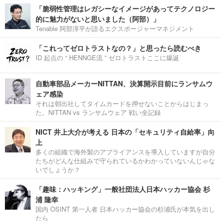
「脆弱性管理はレガシーなイメージがあってテクノロジー
的に魅力がないと思いました（阿部）」
Tenable 阿部淳平が語るエクスポージャーマネジメント
「これってゼロトラストなの？」と思ったら読むべき
ID 起点の “ HENNGE流 ” ゼロトラストここに爆誕
自動車部品メーカーNITTAN、決算開示目前にランサムウ
ェア感染
それは朝出社してタイムカードを押せないことからはじまっ
た。NITTAN vs ランサムウェア 戦い全記録
NICT 井上大介が考える 日本の「セキュリティ自給率」向
上
多くの組織で海外製のアプライアンスを導入していますが自分
たちがどんな仕組みで守られているかわかっていないんじゃな
いでしょうか？
「趣味：ハッキング」一般社団法人日本ハッカー協会 杉
浦 隆幸
国内 OSINT 第一人者 日本ハッカー協会の杉浦氏が本気を出し
たら