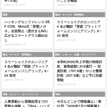
年7月度]
いことを確認
2026.8.6 Thu 8:15
2026.8.7 Fri 8:05
国際
製品・サービス・業界動向
ハッキングカンファレンス DE
スリーシェイクのエンジニア
F CON、Meta式「変態メガ
4 名が翻訳『実践 プラットフ
ネ」全面禁止（度付きもNG）
ォームエンジニアリング』8 /
広がるスマートグラス締め出
24 発売
し
2026.8.7 Fri 8:00
2026.8.3 Mon 8:15
製品・サービス・業界動向
調査・レポート・白書・ガイドライン
スリーシェイクのエンジニア
令和8(2026)年上半期の特殊詐
4 名が翻訳『実践 プラットフ
欺、被害総額1,816億円 ～ 投
ォームエンジニアリング』8 /
資詐欺（797.9億）やニセ警察
24 発売
詐欺（507.9億）など手口別被
害額
2026.8.7 Fri 8:00
2026.8.7 Fri 8:00
研修・セミナー・カンファレンス
特集
人事異動から退職処理までの
今日もどこかで情報漏えい 第
実務を体験 ～「Okta」ハンズ
51回「2026年7月の情報漏え