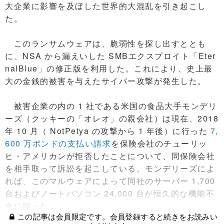
大企業に影響を及ぼした世界的大混乱を引き起こし
た。
このランサムウェアは、脆弱性を探し出すととも
に、NSA から漏えいした SMBエクスプロイト「Eter
nalBlue」の修正版を利用した。これにより、史上最
大の金銭的被害を与えたサイバー攻撃が発生した。
被害企業の内の 1 社である米国の食品大手モンデリ
ーズ（クッキーの「オレオ」の親会社）は現在、2018
年 10 月（ NotPetya の攻撃から 1 年後）に行った
7,
600 万ポンドの支払い請求
を保険会社のチューリッ
ヒ・アメリカンが拒否したことについて、同保険会社
を相手取って訴訟を起こしている。モンデリーズによ
れば、このマルウェアによって同社のサーバー 1,700
台およびノートパソコン 24,000 台が恒久的な機能不
全に陥った。
この記事は会員限定です。会員登録すると続きをお読みい