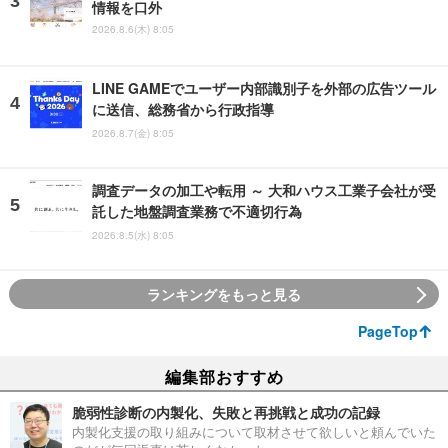
情報を口外
2026.8.6(木) 8:05
LINE GAMEでユーザー内部識別子を外部の広告ツール
に送信、総務省から行政指導
2026.8.7(金) 8:05
調査データの加工や転用 ～ 大和ハウス工業子会社が受
託した地盤調査業務で不適切行為
2026.8.5(水) 8:05
ランキングをもっと見る
PageTop
編集部おすすめ
脆弱性診断の内製化、失敗と再挑戦と成功の記録
内製化支援の取り組みについて取材させて欲しいと頼んでいた