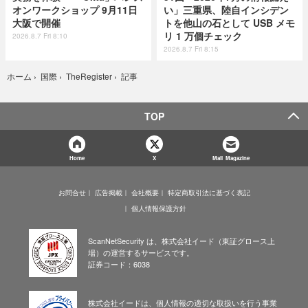
オンワークショップ 9月11日
い」三重県、陸自インシデン
大阪で開催
トを他山の石として USB メモ
リ 1 万個チェック
2026.8.7 Fri 8:10
2026.8.7 Fri 8:15
記事
ホーム
›
国際
›
TheRegister
›
TOP
Home
X
Mail Magazine
お問合せ
広告掲載
会社概要
特定商取引法に基づく表記
個人情報保護方針
ScanNetSecurity は、株式会社イード（東証グロース上
場）の運営するサービスです。
証券コード：6038
株式会社イードは、個人情報の適切な取扱いを行う事業