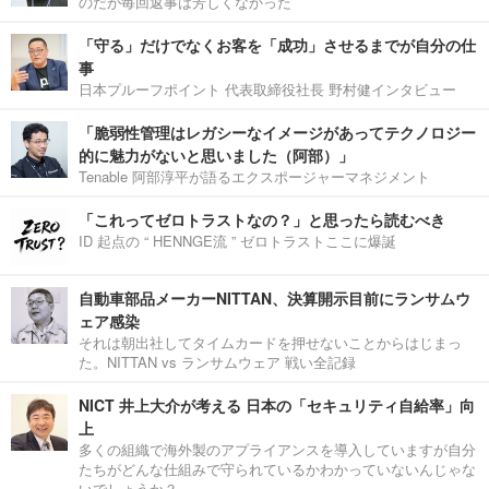
のだが毎回返事は芳しくなかった
「守る」だけでなくお客を「成功」させるまでが自分の仕
事
日本プルーフポイント 代表取締役社長 野村健インタビュー
「脆弱性管理はレガシーなイメージがあってテクノロジー
的に魅力がないと思いました（阿部）」
Tenable 阿部淳平が語るエクスポージャーマネジメント
「これってゼロトラストなの？」と思ったら読むべき
ID 起点の “ HENNGE流 ” ゼロトラストここに爆誕
自動車部品メーカーNITTAN、決算開示目前にランサムウ
ェア感染
それは朝出社してタイムカードを押せないことからはじまっ
た。NITTAN vs ランサムウェア 戦い全記録
NICT 井上大介が考える 日本の「セキュリティ自給率」向
上
多くの組織で海外製のアプライアンスを導入していますが自分
たちがどんな仕組みで守られているかわかっていないんじゃな
いでしょうか？