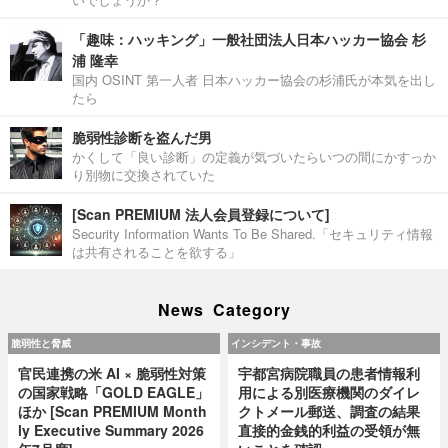
「趣味：ハッキング」一般社団法人日本ハッカー協会 杉
浦 隆幸
国内 OSINT 第一人者 日本ハッカー協会の杉浦氏が本気を出し
たら
脆弱性診断を盗んだ男
かくして「良い診断」の定義が気づいたらいつの間にかすっか
り別物に交換されていた
[Scan PREMIUM 法人会員登録について]
Security Information Wants To Be Shared.「セキュリティ情報
は共有されることを欲する」
News Category
脆弱性と脅威
インシデント・事故
官民連携の米 AI × 脆弱性対策
宇都宮病院職員の患者情報利
の国家戦略「GOLD EAGLE」
用による別医療機関のダイレ
ほか [Scan PREMIUM Month
クトメール郵送、調査の結果
ly Executive Summary 2026
直接的金銭的利益の受領が無