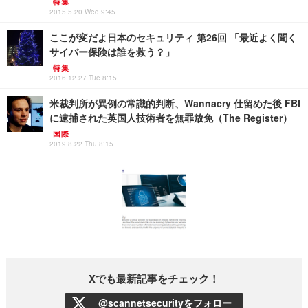
特集
2015.5.20 Wed 9:45
ここが変だよ日本のセキュリティ 第26回 「最近よく聞く
サイバー保険は誰を救う？」
特集
2016.12.27 Tue 8:15
米裁判所が異例の常識的判断、Wannacry 仕留めた後 FBI
に逮捕された英国人技術者を無罪放免（The Register）
国際
2019.8.22 Thu 8:15
Xでも最新記事をチェック！
@scannetsecurityをフォロー