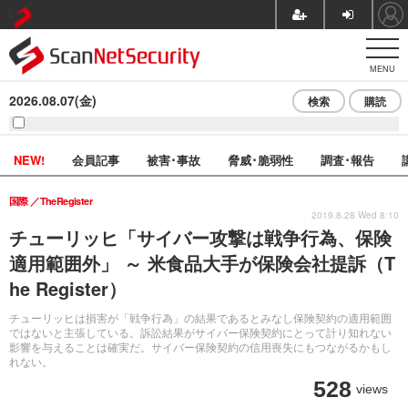
MENU
2026.08.07(金)
検索
購読
NEW!
会員記事
被害･事故
脅威･脆弱性
調査･報告
国際
TheRegister
2019.8.28 Wed 8:10
チューリッヒ「サイバー攻撃は戦争行為、保険
適用範囲外」 ～ 米食品大手が保険会社提訴（T
he Register）
チューリッヒは損害が「戦争行為」の結果であるとみなし保険契約の適用範囲
ではないと主張している。訴訟結果がサイバー保険契約にとって計り知れない
影響を与えることは確実だ。サイバー保険契約の信用喪失にもつながるかもし
れない。
528
views