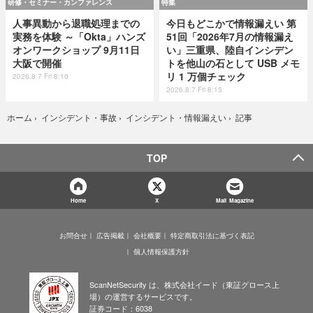
研修・セミナー・カンファレンス
特集
人事異動から退職処理までの
今日もどこかで情報漏えい 第
実務を体験 ～「Okta」ハンズ
51回「2026年7月の情報漏え
オンワークショップ 9月11日
い」三重県、陸自インシデン
大阪で開催
トを他山の石として USB メモ
リ 1 万個チェック
2026.8.7 Fri 8:10
2026.8.7 Fri 8:15
記事
ホーム
›
インシデント・事故
›
インシデント・情報漏えい
›
TOP
Home
X
Mail Magazine
お問合せ
広告掲載
会社概要
特定商取引法に基づく表記
個人情報保護方針
ScanNetSecurity は、株式会社イード（東証グロース上
場）の運営するサービスです。
証券コード：6038