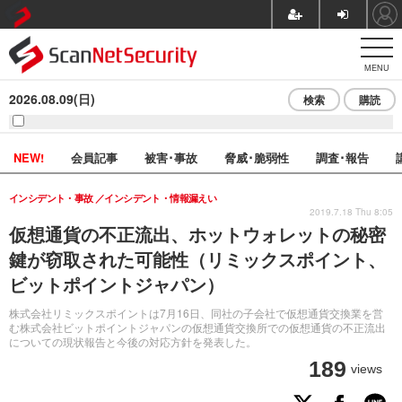
MENU
2026.08.09(日)
検索
購読
NEW!
会員記事
被害･事故
脅威･脆弱性
調査･報告
インシデント・事故
インシデント・情報漏えい
2019.7.18 Thu 8:05
仮想通貨の不正流出、ホットウォレットの秘密
鍵が窃取された可能性（リミックスポイント、
ビットポイントジャパン）
株式会社リミックスポイントは7月16日、同社の子会社で仮想通貨交換業を営
む株式会社ビットポイントジャパンの仮想通貨交換所での仮想通貨の不正流出
についての現状報告と今後の対応方針を発表した。
189
views