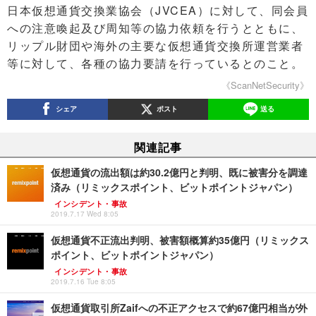
日本仮想通貨交換業協会（JVCEA）に対して、同会員
への注意喚起及び周知等の協力依頼を行うとともに、
リップル財団や海外の主要な仮想通貨交換所運営業者
等に対して、各種の協力要請を行っているとのこと。
《ScanNetSecurity》
シェア
ポスト
送る
関連記事
仮想通貨の流出額は約30.2億円と判明、既に被害分を調達
済み（リミックスポイント、ビットポイントジャパン）
インシデント・事故
2019.7.17 Wed 8:05
仮想通貨不正流出判明、被害額概算約35億円（リミックス
ポイント、ビットポイントジャパン）
インシデント・事故
2019.7.16 Tue 8:05
仮想通貨取引所Zaifへの不正アクセスで約67億円相当が外