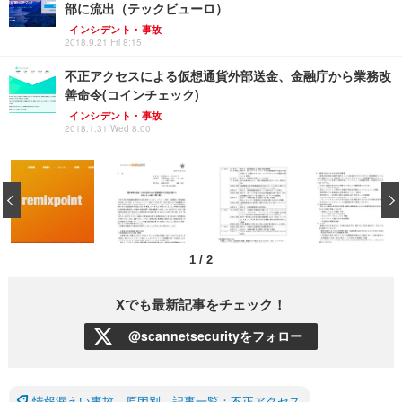
部に流出（テックビューロ）
インシデント・事故
2018.9.21 Fri 8:15
不正アクセスによる仮想通貨外部送金、金融庁から業務改
善命令(コインチェック)
インシデント・事故
2018.1.31 Wed 8:00
‹
1
/
2
Xでも最新記事をチェック！
@scannetsecurityをフォロー
情報漏えい事故 原因別 記事一覧：不正アクセス