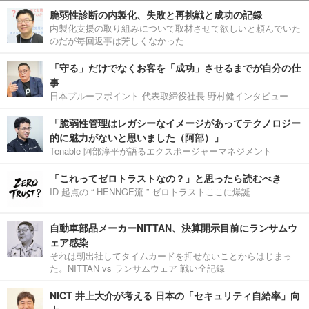
脆弱性診断の内製化、失敗と再挑戦と成功の記録
内製化支援の取り組みについて取材させて欲しいと頼んでいた
のだが毎回返事は芳しくなかった
「守る」だけでなくお客を「成功」させるまでが自分の仕
事
日本プルーフポイント 代表取締役社長 野村健インタビュー
「脆弱性管理はレガシーなイメージがあってテクノロジー
的に魅力がないと思いました（阿部）」
Tenable 阿部淳平が語るエクスポージャーマネジメント
「これってゼロトラストなの？」と思ったら読むべき
ID 起点の “ HENNGE流 ” ゼロトラストここに爆誕
自動車部品メーカーNITTAN、決算開示目前にランサムウ
ェア感染
それは朝出社してタイムカードを押せないことからはじまっ
た。NITTAN vs ランサムウェア 戦い全記録
NICT 井上大介が考える 日本の「セキュリティ自給率」向