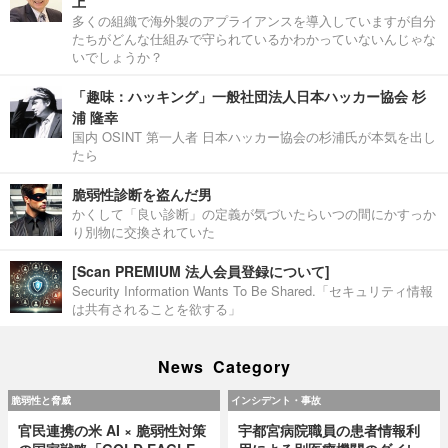
上
多くの組織で海外製のアプライアンスを導入していますが自分
たちがどんな仕組みで守られているかわかっていないんじゃな
いでしょうか？
「趣味：ハッキング」一般社団法人日本ハッカー協会 杉
浦 隆幸
国内 OSINT 第一人者 日本ハッカー協会の杉浦氏が本気を出し
たら
脆弱性診断を盗んだ男
かくして「良い診断」の定義が気づいたらいつの間にかすっか
り別物に交換されていた
[Scan PREMIUM 法人会員登録について]
Security Information Wants To Be Shared.「セキュリティ情報
は共有されることを欲する」
News Category
脆弱性と脅威
インシデント・事故
官民連携の米 AI × 脆弱性対策
宇都宮病院職員の患者情報利