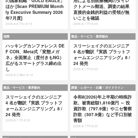
の国家戦略「GOLD EAGLE」
用による別医療機関のダイレ
ほか [Scan PREMIUM Month
クトメール郵送、調査の結果
ly Executive Summary 2026
直接的金銭的利益の受領が無
年7月度]
いことを確認
2026.8.6 Thu 8:15
2026.8.7 Fri 8:05
国際
製品・サービス・業界動向
ハッキングカンファレンス DE
スリーシェイクのエンジニア
F CON、Meta式「変態メガ
4 名が翻訳『実践 プラットフ
ネ」全面禁止（度付きもNG）
ォームエンジニアリング』8 /
広がるスマートグラス締め出
24 発売
し
2026.8.7 Fri 8:00
2026.8.3 Mon 8:15
製品・サービス・業界動向
調査・レポート・白書・ガイドライン
スリーシェイクのエンジニア
令和8(2026)年上半期の特殊詐
4 名が翻訳『実践 プラットフ
欺、被害総額1,816億円 ～ 投
ォームエンジニアリング』8 /
資詐欺（797.9億）やニセ警察
24 発売
詐欺（507.9億）など手口別被
害額
2026.8.7 Fri 8:00
2026.8.7 Fri 8:00